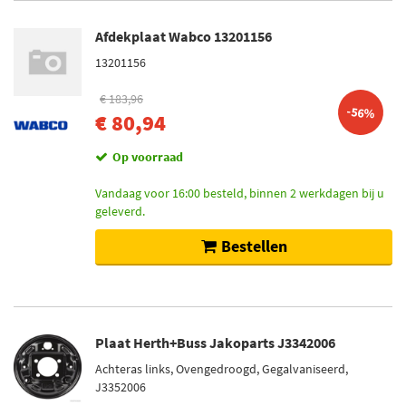
Afdekplaat Wabco 13201156
13201156
€ 183,96
-56%
€ 80,94
Op voorraad
Vandaag voor 16:00 besteld, binnen 2 werkdagen bij u
geleverd.
Bestellen
Plaat Herth+Buss Jakoparts J3342006
Achteras links, Ovengedroogd, Gegalvaniseerd,
J3352006