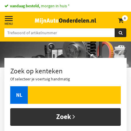
vandaag besteld,
morgen in huis *
0
Zoek op kenteken
Of selecteer je voertuig handmatig
NL
Zoek