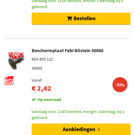
Vandaag voor 15:00 besteld, binnen 1 werkdag bij u
geleverd.
Bestellen
Beschermplaat Febi Bilstein 38688
8D0 805 121
38688
Vanaf
-33%
€ 2,42
Op voorraad
Vandaag voor 13:45 besteld, morgen (zaterdag) bij u
geleverd.
Aanbiedingen