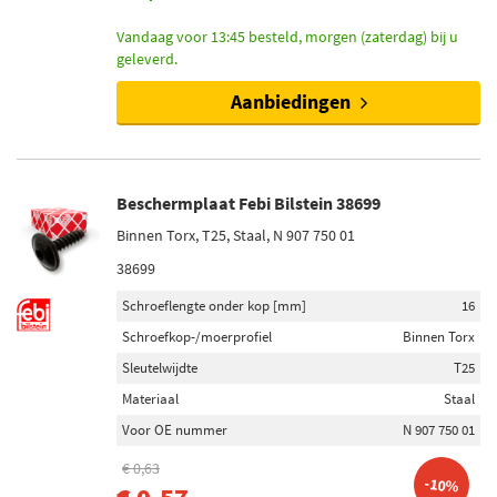
Vandaag voor 13:45 besteld, morgen (zaterdag) bij u
geleverd.
Aanbiedingen
Beschermplaat Febi Bilstein 38699
Binnen Torx, T25, Staal, N 907 750 01
38699
Schroeflengte onder kop [mm]
16
Schroefkop-/moerprofiel
Binnen Torx
Sleutelwijdte
T25
Materiaal
Staal
Voor OE nummer
N 907 750 01
€ 0,63
-10%