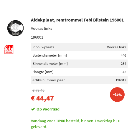
Afdekplaat, remtrommel Febi Bilstein 196001
Vooras links
196001
Inbouwplaats
Vooras links
Buitendiameter [mm]
446
Binnendiameter [mm]
234
Hoogte [mm]
42
Artikelnummer paar
196017
€ 79,40
-44%
€ 44,47
Op voorraad
Vandaag voor 18:00 besteld, binnen 1 werkdag bij u
geleverd.