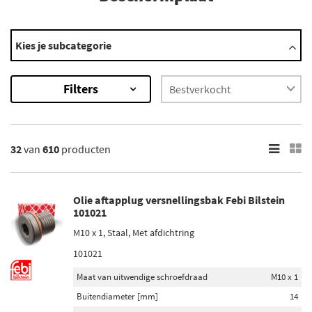
Automerken
Kies je subcategorie
Abarth
Audi
Filters
BMW
Chevrolet
Citroën
Toon meer
32
van
610
producten
×
610
Resultaten
Olie aftapplug versnellingsbak Febi Bilstein
101021
×
M10 x 1, Staal, Met afdichtring
Merken
101021
Diederichs (10)
Maat van uitwendige schroefdraad
M10 x 1
Blic (223)
Buitendiameter [mm]
14
Febi Bilstein (60)