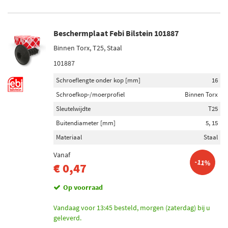
Achteras (1)
Vooras (1)
Beschermplaat Febi Bilstein 101887
Voorraad
Binnen Torx, T25, Staal
Op voorraad (331)
101887
Niet op voorraad (279)
Schroeflengte onder kop [mm]
16
Schroefkop-/moerprofiel
Binnen Torx
Sleutelwijdte
T25
Buitendiameter [mm]
5, 15
Materiaal
Staal
Vanaf
-11%
€ 0,47
Op voorraad
Vandaag voor 13:45 besteld, morgen (zaterdag) bij u
geleverd.