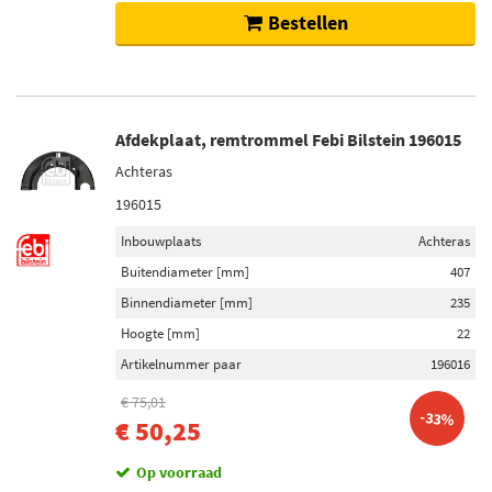
Bestellen
Afdekplaat, remtrommel Febi Bilstein 196015
Achteras
196015
Inbouwplaats
Achteras
Buitendiameter [mm]
407
Binnendiameter [mm]
235
Hoogte [mm]
22
Artikelnummer paar
196016
€ 75,01
-33%
€ 50,25
Op voorraad