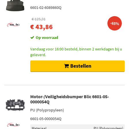
6601-02-6089860Q
€ 125,31
-65%
€ 43,86
Op voorraad
Vandaag voor 16:00 besteld, binnen 2 werkdagen bij u
geleverd.
Bestellen
Motor-/Veiligheidsbumper Blic 6601-05-
0000054Q
PU (Polypropyleen)
6601-05-0000054Q
Materiaal
PU (Polypropyleen)