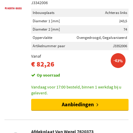
J3342006
Inbouwplaats
Achteras links
Diameter 1 [mm]
243,5
Diameter 2 [mm]
74
Oppervlakte
Ovengedroogd, Gegalvaniseerd
Artikelnummer paar
J3352006
Vanaf
-63%
€ 82,26
Op voorraad
Vandaag voor 17:00 besteld, binnen 1 werkdag bij u
geleverd.
Aanbiedingen
Afdekplaat Van Wezel 7620373