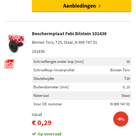
Aanbiedingen
Beschermplaat Febi Bilstein 101436
Binnen Torx, T25, Staal, N 909 747 01
101436
Schroeflengte onder kop [mm]
16
Schroefkop-/moerprofiel
Binnen Torx
Sleutelwijdte
T25
Buitendiameter [mm]
5, 15
Materiaal
Staal
Voor OE nummer
N 909 747 01
Vanaf
-6%
€ 0,29
Op voorraad