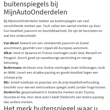
buitenspiegels bij
MijnAutoOnderdelen
Bij
MijnAutoOnderdelen
bieden we buitenspiegels van veel
verschillende merken aan. Toch vallen een aantal merken op door
hun kwaliteit, pasvorm en beschikbaarheid. Dit zijn de favorieten en
wat hen onderscheidt:
Van Wezel
: bekend om een uitstekende pasvorm en breed
assortiment, geschikt voor vrijwel elk Europees automerk.
Alkar
: sterk in Spaanse en Franse voertuigen zoals Seat, Renault en
Peugeot. Scoort goed op nauwkeurige aansluiting en stevige
behuizing.
Bodermann
: de keuze voor Duitse voertuigen zoals Volkswagen, Audi
en BMW. Levert een strakke passing en goede kwaliteit tegen een
scherpe prijs.
Blic
: breed inzetbaar en populair om de prijs-kwaliteitverhouding.
Geschikt voor wie een betrouwbare spiegel zoekt zonder hoge kosten.
Diederichs
: gespecialiseerd in Aziatische merken zoals Toyota,
Hyundai en Kia. Voor deze auto’s biedt Diederichs een betere passing
dan andere merken.
Het merk buitenspiegel waar u