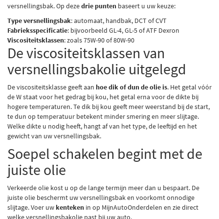
versnellingsbak. Op deze
drie punten
baseert u uw keuze:
Type versnellingsbak
: automaat, handbak, DCT of CVT
Fabrieksspecificatie
: bijvoorbeeld GL-4, GL-5 of ATF Dexron
Viscositeitsklassen
: zoals 75W-90 of 80W-90
De viscositeitsklassen van
versnellingsbakolie uitgelegd
De viscositeitsklasse geeft aan
hoe dik of dun de olie is
. Het getal vóór
de W staat voor het gedrag bij kou, het getal erna voor de dikte bij
hogere temperaturen. Te dik bij kou geeft meer weerstand bij de start,
te dun op temperatuur betekent minder smering en meer slijtage.
Welke dikte u nodig heeft, hangt af van het type, de leeftijd en het
gewicht van uw versnellingsbak.
Soepel schakelen begint met de
juiste olie
Verkeerde olie kost u op de lange termijn meer dan u bespaart. De
juiste olie beschermt uw versnellingsbak en voorkomt onnodige
slijtage. Voer uw
kenteken
in op
MijnAutoOnderdelen
en zie direct
welke versnellingsbakolie past bij uw auto.