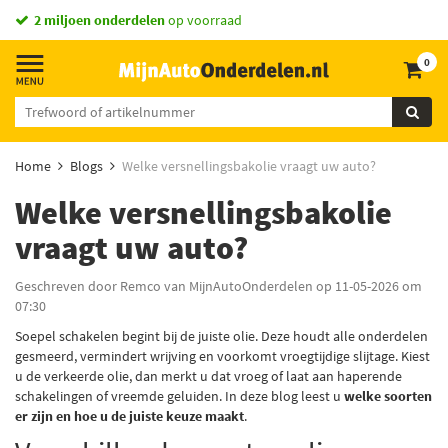
2 miljoen onderdelen
op voorraad
0
Home
Blogs
Welke versnellingsbakolie vraagt uw auto?
Welke versnellingsbakolie
vraagt uw auto?
Geschreven door Remco van MijnAutoOnderdelen op 11-05-2026 om
07:30
Soepel schakelen begint bij de juiste olie. Deze houdt alle onderdelen
gesmeerd, vermindert wrijving en voorkomt vroegtijdige slijtage. Kiest
u de verkeerde olie, dan merkt u dat vroeg of laat aan haperende
schakelingen of vreemde geluiden. In deze blog leest u
welke soorten
er zijn en hoe u de juiste keuze maakt
.