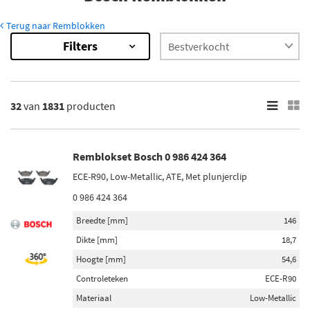
Terug naar Remblokken
Filters
1831
Resultaten
×
Inbouwplaats
32
van
1831
producten
Achteras (33)
Vooras (33)
Remblokset Bosch 0 986 424 364
Voorraad
ECE-R90, Low-Metallic, ATE, Met plunjerclip
Op voorraad (1362)
0 986 424 364
Niet op voorraad (469)
Breedte [mm]
146
Dikte [mm]
18,7
Hoogte [mm]
54,6
Controleteken
ECE-R90
Materiaal
Low-Metallic