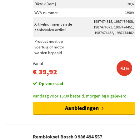
Dikte 2 [mm]
20,6
WVA-nummer
23589
1987474315, 1987474408,
Artikelnummer van de
1987474373, 1987474451,
aanbevolen artikel
1987474432, 1987474402
Product moet op
voertuig of motor
worden bepaald
Vanaf
-61%
€ 39,92
Op voorraad
Vandaag voor 15:00 besteld, morgen bij u geleverd.
Aanbiedingen
Remblokset Bosch 0 986 494 557