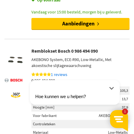
Op voorraad
Vandaag voor 15:00 besteld, morgen bij u geleverd.
Aanbiedingen
Remblokset Bosch 0 986 494 090
AKEBONO System, ECE-R90, Low-Metallic, Met
akoestische slijtagewaarschuwing
1 reviews
0 986 494 090
Breedte [mm]
105,3
Dikte [mm]
13,7
Hoogte [mm]
37,9
Voor fabrikant
AKEBONO System
Controleteken
ECE-R90
Materiaal
Low-Metallic