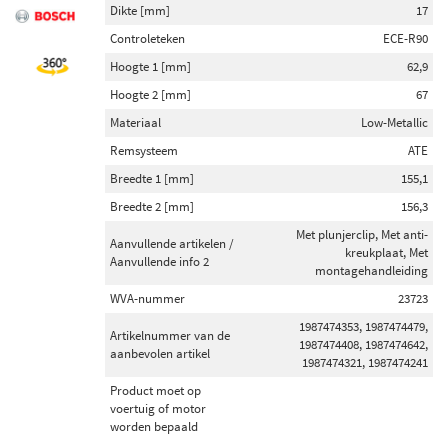
Dikte [mm]
17
Controleteken
ECE-R90
Hoogte 1 [mm]
62,9
Hoogte 2 [mm]
67
Materiaal
Low-Metallic
Remsysteem
ATE
Breedte 1 [mm]
155,1
Breedte 2 [mm]
156,3
Met plunjerclip, Met anti-
Aanvullende artikelen /
kreukplaat, Met
Aanvullende info 2
montagehandleiding
WVA-nummer
23723
1987474353, 1987474479,
Artikelnummer van de
1987474408, 1987474642,
aanbevolen artikel
1987474321, 1987474241
Product moet op
voertuig of motor
worden bepaald