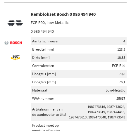
Remblokset Bosch 0 986 494 940
ECE-R90, Low-Metallic
0 986 494 940
Aantal schroeven
4
Breedte [mm]
128,5
Dikte [mm]
18,35
Controleteken
ECE-R90
Hoogte 1 [mm]
70,8
Hoogte 2 [mm]
76,1
Materiaal
Low-Metallic
WVA-nummer
25617
1987473616, 1987473624,
Artikelnummer van
1987473619, 1987474413,
de aanbevolen artikel
1987473613, 1987473548, 1987473543
Product moet op
voertuig of motor