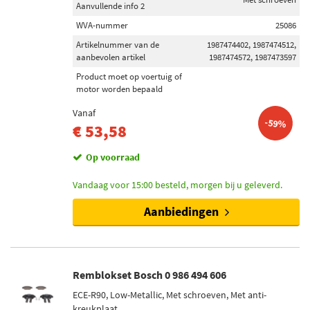
Aanvullende info 2
WVA-nummer
25086
Artikelnummer van de
1987474402, 1987474512,
aanbevolen artikel
1987474572, 1987473597
Product moet op voertuig of
motor worden bepaald
Vanaf
-59%
€ 53,58
Op voorraad
Vandaag voor 15:00 besteld, morgen bij u geleverd.
Aanbiedingen
Remblokset Bosch 0 986 494 606
ECE-R90, Low-Metallic, Met schroeven, Met anti-
kreukplaat