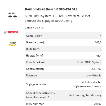
Remblokset Bosch 0 986 494 618
SUMITOMO System, ECE-R90, Low-Metallic, Met
akoestische slijtagewaarschuwing
0 986 494 618
Aantal veren
4
Breedte [mm]
108,6
Dikte [mm]
15
Hoogte [mm]
45,4
Voor fabrikant
SUMITOMO System
Controleteken
ECE-R90
Materiaal
Low-Metallic
Met akoestische
Slijtageindicator
slijtagewaarschuwing
Aanvullende artikelen /
Met montagehandleiding
Aanvullende info 2
WVA-nummer
23507