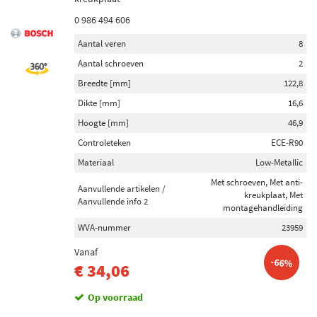
0 986 494 606
Aantal veren
8
Aantal schroeven
2
Breedte [mm]
122,8
Dikte [mm]
16,6
Hoogte [mm]
46,9
Controleteken
ECE-R90
Materiaal
Low-Metallic
Met schroeven, Met anti-
Aanvullende artikelen /
kreukplaat, Met
Aanvullende info 2
montagehandleiding
WVA-nummer
23959
Vanaf
-66%
€ 34,06
Op voorraad