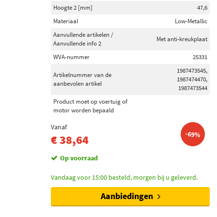
Hoogte 2 [mm]
47,6
Materiaal
Low-Metallic
Aanvullende artikelen /
Met anti-kreukplaat
Aanvullende info 2
WVA-nummer
25331
1987473545,
Artikelnummer van de
1987474470,
aanbevolen artikel
1987473544
Product moet op voertuig of
motor worden bepaald
Vanaf
-69%
€ 38,64
Op voorraad
Vandaag voor 15:00 besteld, morgen bij u geleverd.
Aanbiedingen