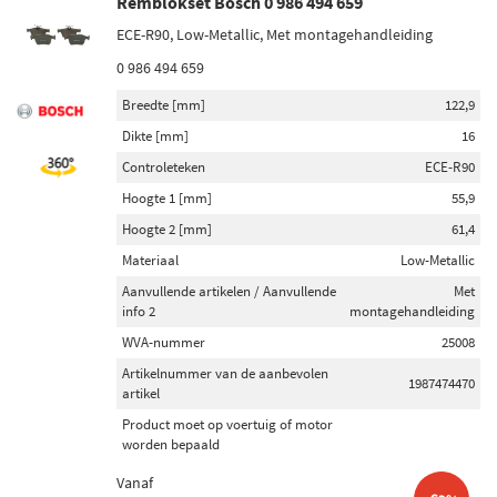
Remblokset Bosch 0 986 494 659
ECE-R90, Low-Metallic, Met montagehandleiding
0 986 494 659
Breedte [mm]
122,9
Dikte [mm]
16
Controleteken
ECE-R90
Hoogte 1 [mm]
55,9
Hoogte 2 [mm]
61,4
Materiaal
Low-Metallic
Aanvullende artikelen / Aanvullende
Met
info 2
montagehandleiding
WVA-nummer
25008
Artikelnummer van de aanbevolen
1987474470
artikel
Product moet op voertuig of motor
worden bepaald
Vanaf