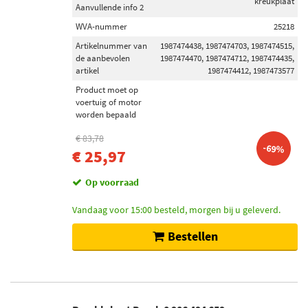
kreukplaat
Aanvullende info 2
WVA-nummer
25218
Artikelnummer van
1987474438, 1987474703, 1987474515,
de aanbevolen
1987474470, 1987474712, 1987474435,
artikel
1987474412, 1987473577
Product moet op
voertuig of motor
worden bepaald
€ 83,78
-69%
€ 25,97
Op voorraad
Vandaag voor 15:00 besteld, morgen bij u geleverd.
Bestellen