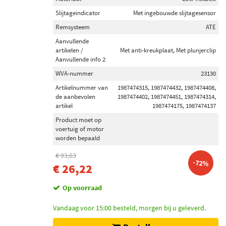
Slijtageindicator
Met ingebouwde slijtagesensor
Remsysteem
ATE
Aanvullende
artikelen /
Met anti-kreukplaat, Met plunjerclip
Aanvullende info 2
WVA-nummer
23130
Artikelnummer van
1987474315, 1987474432, 1987474408,
de aanbevolen
1987474402, 1987474451, 1987474314,
artikel
1987474175, 1987474137
Product moet op
voertuig of motor
worden bepaald
€ 93,63
-72%
€ 26,22
Op voorraad
Vandaag voor 15:00 besteld, morgen bij u geleverd.