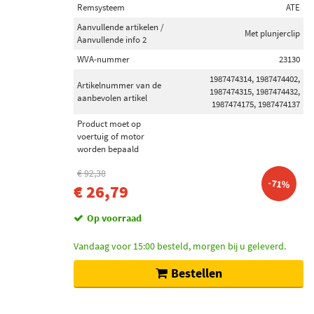
Remsysteem
ATE
Aanvullende artikelen /
Met plunjerclip
Aanvullende info 2
WVA-nummer
23130
1987474314, 1987474402,
Artikelnummer van de
1987474315, 1987474432,
aanbevolen artikel
1987474175, 1987474137
Product moet op
voertuig of motor
worden bepaald
€ 92,38
-71%
€ 26,79
Op voorraad
Vandaag voor 15:00 besteld, morgen bij u geleverd.
Bestellen