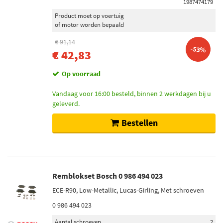
1987474179
Product moet op voertuig
of motor worden bepaald
€ 91,14
-53%
€ 42,83
Op voorraad
Vandaag voor 16:00 besteld, binnen 2 werkdagen bij u
geleverd.
Bestellen
Remblokset Bosch 0 986 494 023
ECE-R90, Low-Metallic, Lucas-Girling, Met schroeven
0 986 494 023
Aantal schroeven
2