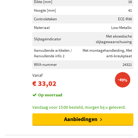
Dikte [mm]
16
Hoogte [mm]
41
Controleteken
ECE-R90
Materiaal
Low-Metallic
Met akoestische
Slijtageindicator
slijtagewaarschuwing
Aanvullende artikelen /
Met montagehandleiding, Met
Aanvullende info 2
anti-kreukplaat
WVA-nummer
24321
Vanaf
-49%
€ 33,02
Op voorraad
Vandaag voor 15:00 besteld, morgen bij u geleverd.
Aanbiedingen