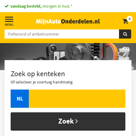
vandaag besteld,
morgen in huis *
0
Zoek op kenteken
Of selecteer je voertuig handmatig
NL
Zoek