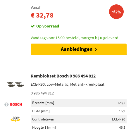
Vanaf
-62%
€ 32,78
Op voorraad
Vandaag voor 15:00 besteld, morgen bij u geleverd.
Aanbiedingen
Remblokset Bosch 0 986 494 812
ECE-R90, Low-Metallic, Met anti-kreukplaat
0 986 494 812
Breedte [mm]
123,2
Dikte [mm]
15,9
Controleteken
ECE-R90
Hoogte 1 [mm]
46,3