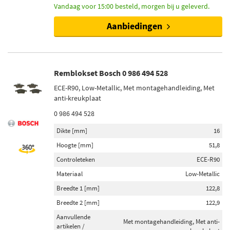
Vandaag voor 15:00 besteld, morgen bij u geleverd.
Aanbiedingen
Remblokset Bosch 0 986 494 528
ECE-R90, Low-Metallic, Met montagehandleiding, Met
anti-kreukplaat
0 986 494 528
Dikte [mm]
16
Hoogte [mm]
51,8
Controleteken
ECE-R90
Materiaal
Low-Metallic
Breedte 1 [mm]
122,8
Breedte 2 [mm]
122,9
Aanvullende
Met montagehandleiding, Met anti-
artikelen /