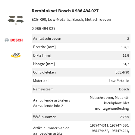
Remblokset Bosch 0 986 494 027
ECE-R90, Low-Metallic, Bosch, Met schroeven
0 986 494 027
Aantal schroeven
2
Breedte [mm]
137,1
Dikte [mm]
18,8
Hoogte [mm]
51,7
Controleteken
ECE-R90
Materiaal
Low-Metallic
Remsysteem
Bosch
Met schroeven, Met anti-
Aanvullende artikelen /
kreukplaat, Met
Aanvullende info 2
montagehandleiding
WVA-nummer
23599
1987474311, 1987474380,
Artikelnummer van de
1987474432, 1987474241,
aanbevolen artikel