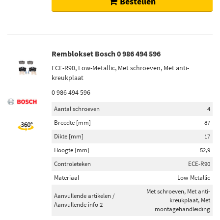
Bestellen
Remblokset Bosch 0 986 494 596
ECE-R90, Low-Metallic, Met schroeven, Met anti-
kreukplaat
0 986 494 596
Aantal schroeven
4
Breedte [mm]
87
Dikte [mm]
17
Hoogte [mm]
52,9
Controleteken
ECE-R90
Materiaal
Low-Metallic
Met schroeven, Met anti-
Aanvullende artikelen /
kreukplaat, Met
Aanvullende info 2
montagehandleiding