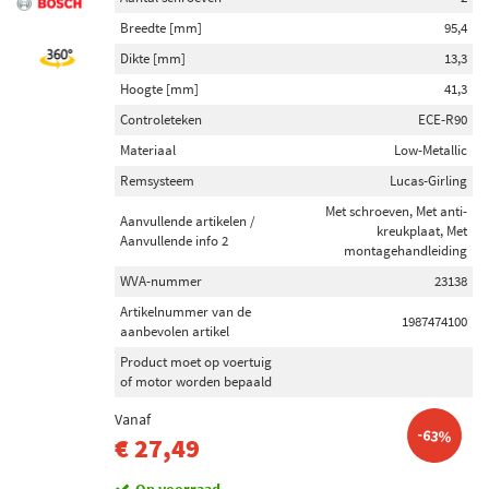
Breedte [mm]
95,4
Dikte [mm]
13,3
Hoogte [mm]
41,3
Controleteken
ECE-R90
Materiaal
Low-Metallic
Remsysteem
Lucas-Girling
Met schroeven, Met anti-
Aanvullende artikelen /
kreukplaat, Met
Aanvullende info 2
montagehandleiding
WVA-nummer
23138
Artikelnummer van de
1987474100
aanbevolen artikel
Product moet op voertuig
of motor worden bepaald
Vanaf
-63%
€ 27,49