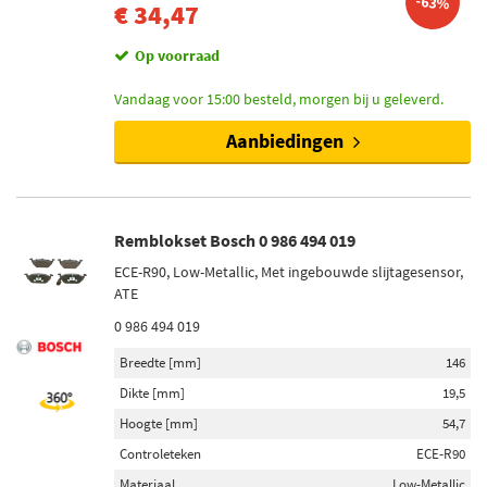
-63%
€ 34,47
Op voorraad
Vandaag voor 15:00 besteld, morgen bij u geleverd.
Aanbiedingen
Remblokset Bosch 0 986 494 019
ECE-R90, Low-Metallic, Met ingebouwde slijtagesensor,
ATE
0 986 494 019
Breedte [mm]
146
Dikte [mm]
19,5
Hoogte [mm]
54,7
Controleteken
ECE-R90
Materiaal
Low-Metallic