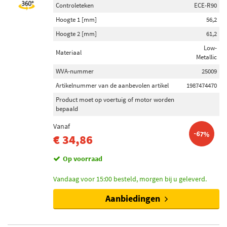
Controleteken
ECE-R90
Hoogte 1 [mm]
56,2
Hoogte 2 [mm]
61,2
Low-
Materiaal
Metallic
WVA-nummer
25009
Artikelnummer van de aanbevolen artikel
1987474470
Product moet op voertuig of motor worden
bepaald
Vanaf
-67%
€ 34,86
Op voorraad
Vandaag voor 15:00 besteld, morgen bij u geleverd.
Aanbiedingen