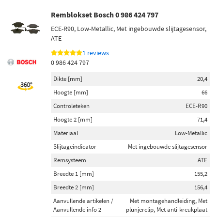
Remblokset Bosch 0 986 424 797
ECE-R90, Low-Metallic, Met ingebouwde slijtagesensor,
ATE
1 reviews
0 986 424 797
Dikte [mm]
20,4
Hoogte [mm]
66
Controleteken
ECE-R90
Hoogte 2 [mm]
71,4
Materiaal
Low-Metallic
Slijtageindicator
Met ingebouwde slijtagesensor
Remsysteem
ATE
Breedte 1 [mm]
155,2
Breedte 2 [mm]
156,4
Aanvullende artikelen /
Met montagehandleiding, Met
Aanvullende info 2
plunjerclip, Met anti-kreukplaat