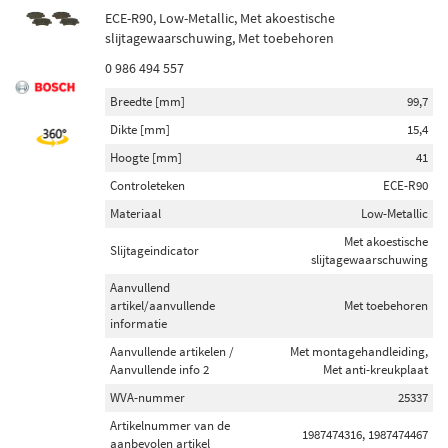
ECE-R90, Low-Metallic, Met akoestische
slijtagewaarschuwing, Met toebehoren
0 986 494 557
Breedte [mm]
99,7
Dikte [mm]
15,4
Hoogte [mm]
41
Controleteken
ECE-R90
Materiaal
Low-Metallic
Met akoestische
Slijtageindicator
slijtagewaarschuwing
Aanvullend
artikel/aanvullende
Met toebehoren
informatie
Aanvullende artikelen /
Met montagehandleiding,
Aanvullende info 2
Met anti-kreukplaat
WVA-nummer
25337
Artikelnummer van de
1987474316, 1987474467
aanbevolen artikel