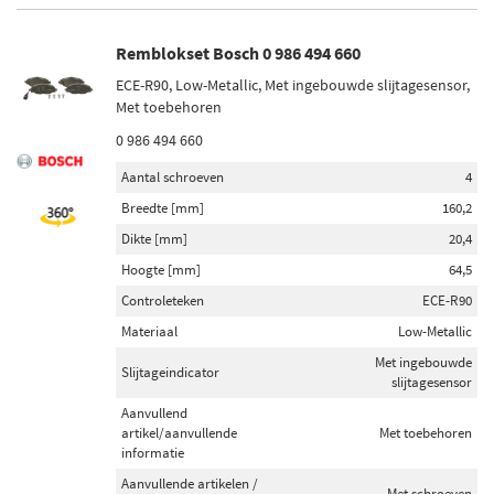
Remblokset Bosch 0 986 494 660
ECE-R90, Low-Metallic, Met ingebouwde slijtagesensor,
Met toebehoren
0 986 494 660
Aantal schroeven
4
Breedte [mm]
160,2
Dikte [mm]
20,4
Hoogte [mm]
64,5
Controleteken
ECE-R90
Materiaal
Low-Metallic
Met ingebouwde
Slijtageindicator
slijtagesensor
Aanvullend
artikel/aanvullende
Met toebehoren
informatie
Aanvullende artikelen /
Met schroeven