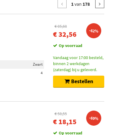
1
van
178
€ 85,68
-62%
€ 32,56
Op voorraad
Vandaag voor 17:00 besteld,
binnen 2 werkdagen
Zwart
(zaterdag) bij u geleverd.
4
Bestellen
€ 58,55
-69%
€ 18,15
Op voorraad