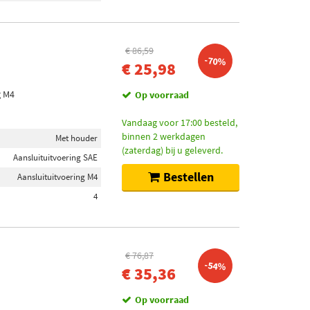
€ 86,59
-70%
€ 25,98
g M4
Op voorraad
Vandaag voor 17:00 besteld,
binnen 2 werkdagen
Met houder
(zaterdag) bij u geleverd.
Aansluituitvoering SAE
Bestellen
Aansluituitvoering M4
4
€ 76,87
-54%
€ 35,36
Op voorraad