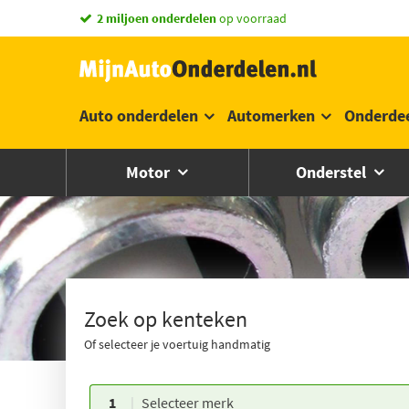
vandaag besteld,
morgen in huis *
Auto onderdelen
Automerken
Onderde
Motor
Onderstel
Zoek op kenteken
Of selecteer je voertuig handmatig
1
Selecteer merk