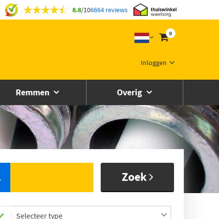
8.8
/
10
6664 reviews
0
Inloggen
Remmen
Overig
Zoek
L
Selecteer type