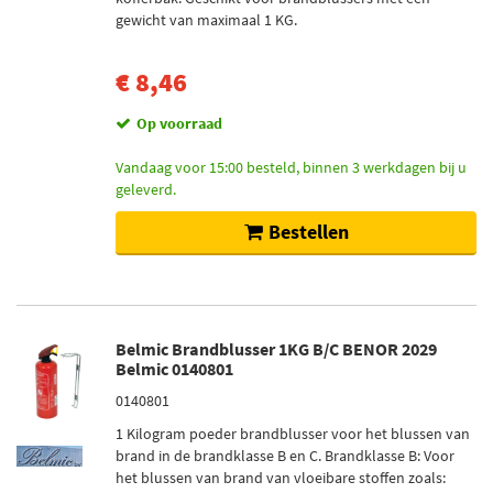
Belmic (7)
gewicht van maximaal 1 KG.
Osec (2)
€ 8,46
Voorraad
Op voorraad
Op voorraad (10)
Vandaag voor 15:00 besteld, binnen 3 werkdagen bij u
Niet op voorraad (2)
geleverd.
Bestellen
Belmic Brandblusser 1KG B/C BENOR 2029
Belmic 0140801
0140801
1 Kilogram poeder brandblusser voor het blussen van
brand in de brandklasse B en C. Brandklasse B: Voor
het blussen van brand van vloeibare stoffen zoals: