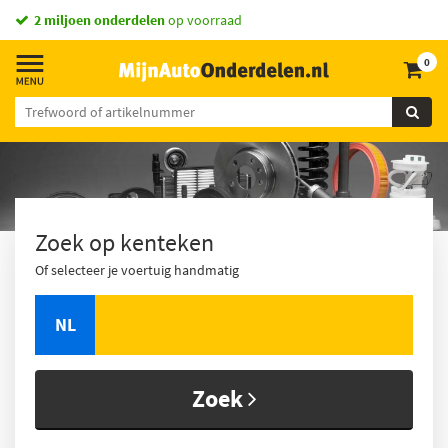
vandaag besteld,
morgen in huis *
0
Zoek op kenteken
Of selecteer je voertuig handmatig
NL
Zoek