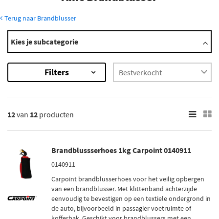
Terug naar Brandblusser
Modellen
Kies je subcategorie
Concord
Eagle
Filters
Hornet
Javelin
Matador
Toon meer
12
van
12
producten
×
12
Resultaten
Brandblussserhoes 1kg Carpoint 0140911
0140911
×
Merk
Carpoint brandblusserhoes voor het veilig opbergen
van een brandblusser. Met klittenband achterzijde
Carpoint (1)
eenvoudig te bevestigen op een textiele ondergrond in
Anaf (2)
de auto, bijvoorbeeld in passagier voetruimte of
kofferbak. Geschikt voor brandblussers met een