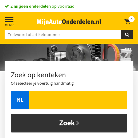
vandaag besteld,
morgen in huis *
0
Zoek op kenteken
Of selecteer je voertuig handmatig
NL
Zoek