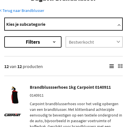
Terug naar Brandblusser
Modellen
Kies je subcategorie
Chiron
Divo
Filters
Eb 110
Veyron Eb 16.4
Veyron Grand Sport Eb 16.4
×
12
van
12
producten
12
Resultaten
Brandblussserhoes 1kg Carpoint 0140911
×
Merk
0140911
Carpoint (1)
Carpoint brandblusserhoes voor het veilig opbergen
van een brandblusser. Met klittenband achterzijde
Anaf (2)
eenvoudig te bevestigen op een textiele ondergrond in
de auto, bijvoorbeeld in passagier voetruimte of
Belmic (7)
kofferbak. Geschikt voor brandblussers met een