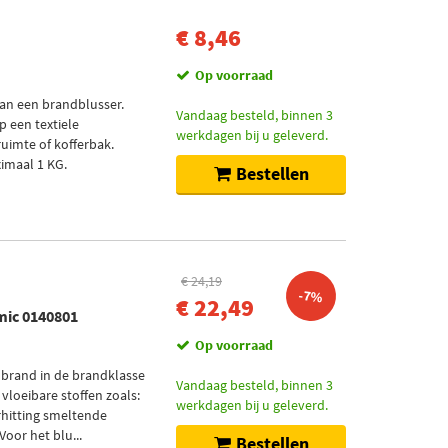
€ 8,46
Op voorraad
an een brandblusser.
Vandaag besteld, binnen 3
p een textiele
werkdagen bij u geleverd.
uimte of kofferbak.
imaal 1 KG.
Bestellen
€ 24,19
-7%
€ 22,49
mic 0140801
Op voorraad
 brand in de brandklasse
Vandaag besteld, binnen 3
vloeibare stoffen zoals:
werkdagen bij u geleverd.
erhitting smeltende
Voor het blu...
Bestellen