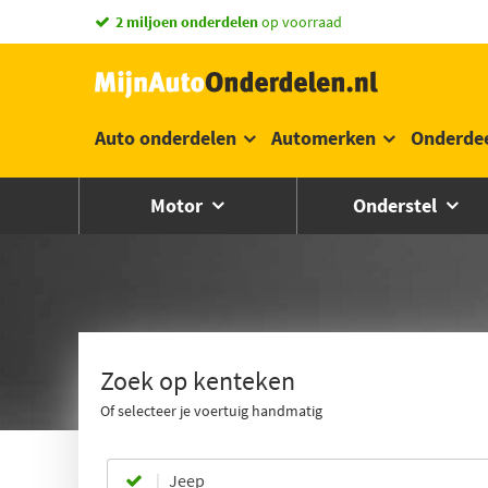
vandaag besteld,
2 miljoen onderdelen
morgen in huis *
op voorraad
Auto onderdelen
Automerken
Onderde
Motor
Onderstel
Zoek op kenteken
Of selecteer je voertuig handmatig
Jeep