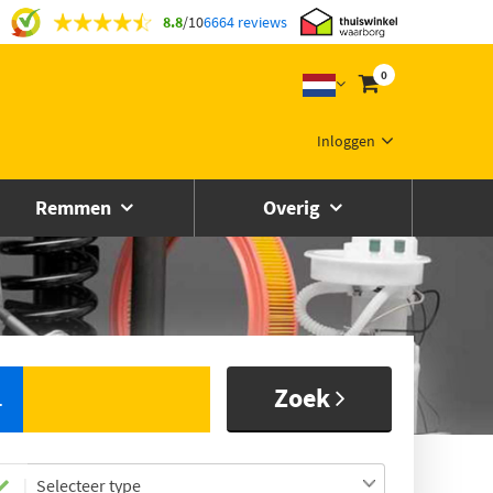
8.8
/
10
6664 reviews
0
Inloggen
Remmen
Overig
Zoek
L
Selecteer type