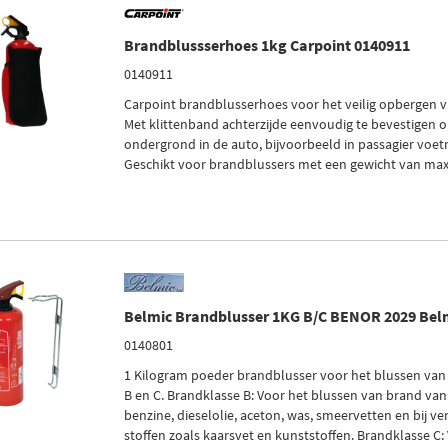
Brandblussserhoes 1kg Carpoint 0140911
0140911
Carpoint brandblusserhoes voor het veilig opbergen v
Met klittenband achterzijde eenvoudig te bevestigen o
ondergrond in de auto, bijvoorbeeld in passagier voetr
Geschikt voor brandblussers met een gewicht van max
Belmic Brandblusser 1KG B/C BENOR 2029 Bel
0140801
1 Kilogram poeder brandblusser voor het blussen van
B en C. Brandklasse B: Voor het blussen van brand van 
benzine, dieselolie, aceton, was, smeervetten en bij v
stoffen zoals kaarsvet en kunststoffen. Brandklasse C: 