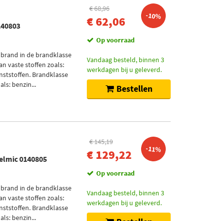
€ 68,96
-10%
€ 62,06
140803
Op voorraad
 brand in de brandklasse
Vandaag besteld, binnen 3
an vaste stoffen zoals:
werkdagen bij u geleverd.
nststoffen. Brandklasse
ls: benzin...
Bestellen
€ 145,19
-11%
€ 129,22
elmic 0140805
Op voorraad
 brand in de brandklasse
Vandaag besteld, binnen 3
an vaste stoffen zoals:
werkdagen bij u geleverd.
nststoffen. Brandklasse
ls: benzin...