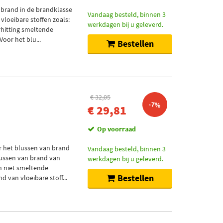
 brand in de brandklasse
Vandaag besteld, binnen 3
vloeibare stoffen zoals:
werkdagen bij u geleverd.
erhitting smeltende
Voor het blu...
Bestellen
€ 32,05
-7%
€ 29,81
Op voorraad
r het blussen van brand
Vandaag besteld, binnen 3
blussen van brand van
werkdagen bij u geleverd.
en niet smeltende
Bestellen
 van vloeibare stoff...