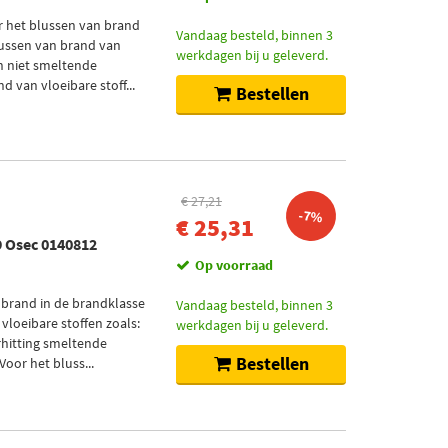
r het blussen van brand
Vandaag besteld, binnen 3
blussen van brand van
werkdagen bij u geleverd.
en niet smeltende
 van vloeibare stoff...
Bestellen
€ 27,21
-7%
€ 25,31
 Osec 0140812
Op voorraad
 brand in de brandklasse
Vandaag besteld, binnen 3
vloeibare stoffen zoals:
werkdagen bij u geleverd.
erhitting smeltende
Bestellen
Voor het bluss...