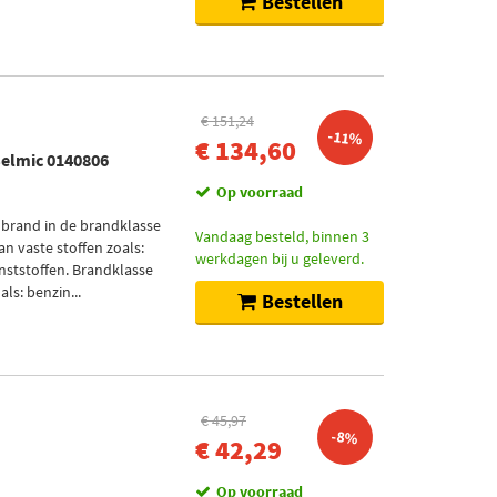
Bestellen
€ 151,24
-11%
€ 134,60
Belmic 0140806
Op voorraad
 brand in de brandklasse
Vandaag besteld, binnen 3
an vaste stoffen zoals:
werkdagen bij u geleverd.
nststoffen. Brandklasse
ls: benzin...
Bestellen
€ 45,97
-8%
€ 42,29
Op voorraad