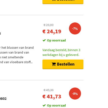
€ 26,00
-7%
€ 24,19
3
Op voorraad
r het blussen van brand
Vandaag besteld, binnen 3
blussen van brand van
werkdagen bij u geleverd.
en niet smeltende
 van vloeibare stoff...
Bestellen
€ 45,36
-8%
€ 41,73
0802
Op voorraad