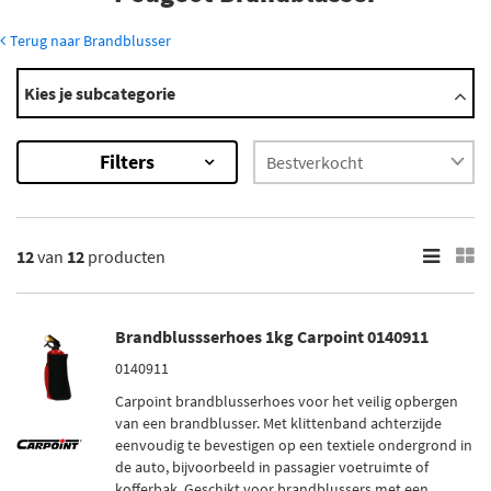
Terug naar Brandblusser
Modellen
Kies je subcategorie
1007
104
Filters
106
107
2008
Toon meer
12
van
12
producten
×
12
Resultaten
Brandblussserhoes 1kg Carpoint 0140911
0140911
×
Merk
Carpoint brandblusserhoes voor het veilig opbergen
van een brandblusser. Met klittenband achterzijde
Carpoint (1)
eenvoudig te bevestigen op een textiele ondergrond in
Anaf (2)
de auto, bijvoorbeeld in passagier voetruimte of
kofferbak. Geschikt voor brandblussers met een