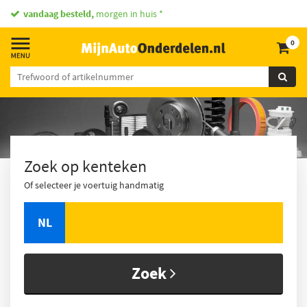
vandaag besteld,
morgen in huis *
0
Zoek op kenteken
Of selecteer je voertuig handmatig
NL
Zoek