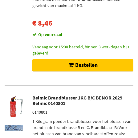
Belmic (7)
gewicht van maximaal 1 KG.
Osec (2)
€ 8,46
Voorraad
Op voorraad
Op voorraad (10)
Vandaag voor 15:00 besteld, binnen 3 werkdagen bij u
Niet op voorraad (2)
geleverd.
Bestellen
Belmic Brandblusser 1KG B/C BENOR 2029
Belmic 0140801
0140801
1 Kilogram poeder brandblusser voor het blussen van
brand in de brandklasse B en C. Brandklasse B: Voor
het blussen van brand van vloeibare stoffen zoals: