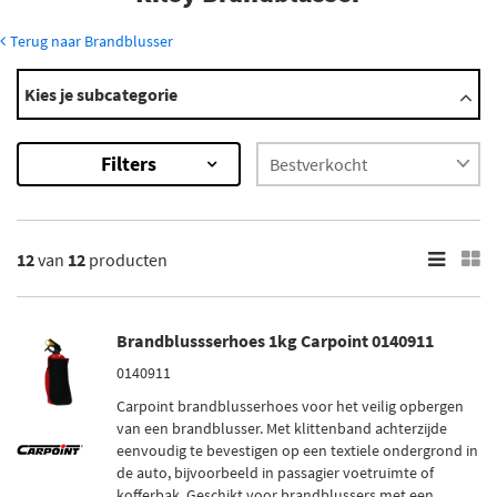
Terug naar Brandblusser
Modellen
Kies je subcategorie
4/72
ELF
Filters
Kestrel
×
12
Resultaten
12
van
12
producten
×
Merk
Brandblussserhoes 1kg Carpoint 0140911
Carpoint (1)
0140911
Anaf (2)
Carpoint brandblusserhoes voor het veilig opbergen
Belmic (7)
van een brandblusser. Met klittenband achterzijde
eenvoudig te bevestigen op een textiele ondergrond in
Osec (2)
de auto, bijvoorbeeld in passagier voetruimte of
kofferbak. Geschikt voor brandblussers met een