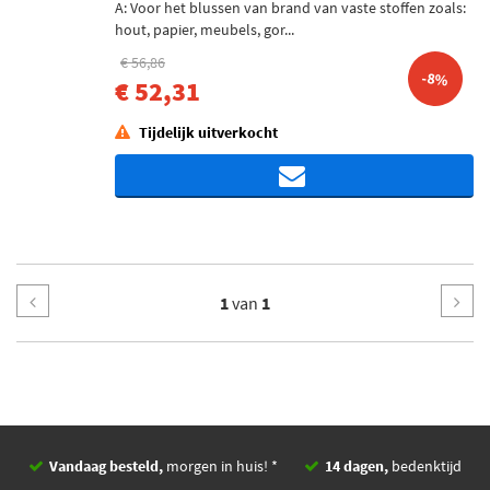
A: Voor het blussen van brand van vaste stoffen zoals:
hout, papier, meubels, gor...
€ 56,86
-8%
€ 52,31
Tijdelijk uitverkocht
1
van
1
Vandaag besteld,
morgen in huis! *
14 dagen,
bedenktijd