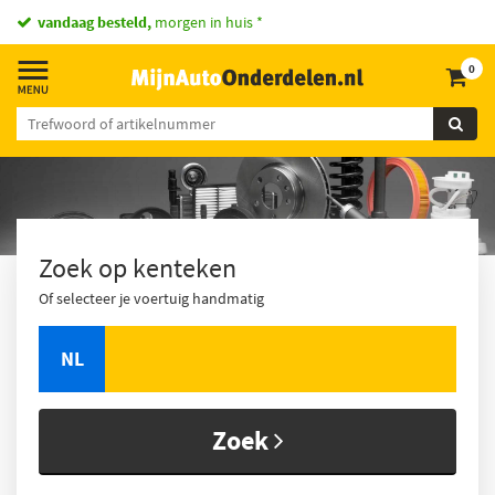
vandaag besteld,
morgen in huis *
0
Zoek op kenteken
Of selecteer je voertuig handmatig
NL
Zoek