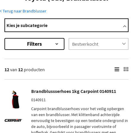
Terug naar Brandblusser
Modellen
Kies je subcategorie
Sienna
×
Filters
12
Resultaten
×
12
van
12
producten
Merk
Carpoint (1)
Brandblussserhoes 1kg Carpoint 0140911
Anaf (2)
0140911
Belmic (7)
Carpoint brandblusserhoes voor het veilig opbergen
Osec (2)
van een brandblusser. Met klittenband achterzijde
eenvoudig te bevestigen op een textiele ondergrond in
de auto, bijvoorbeeld in passagier voetruimte of
Voorraad
kofferbak. Geschikt voor brandblussers met een