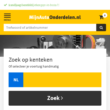
vandaag besteld,
morgen in huis *
0
Zoek op kenteken
Of selecteer je voertuig handmatig
NL
Zoek