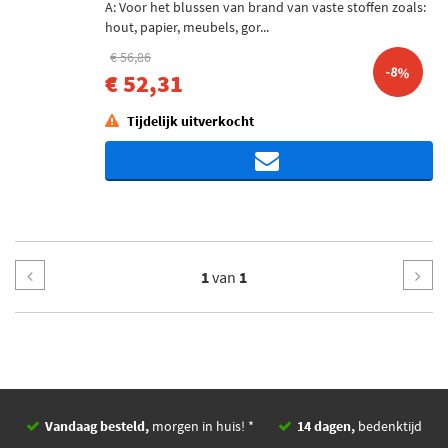
A: Voor het blussen van brand van vaste stoffen zoals:
hout, papier, meubels, gor...
€ 56,86
-8%
€ 52,31
Tijdelijk uitverkocht
1
van
1
Vandaag besteld,
morgen in huis! *
14 dagen,
bedenktijd