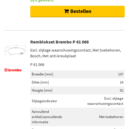
bij u geleverd.
Bestellen
Remblokset Brembo P 61 066
Excl. slijtage waarschuwingscontact, Met toebehoren,
Bosch, Met anti-kreukplaat
P 61 066
Breedte [mm]
137
Dikte [mm]
19
Hoogte [mm]
52
Excl. slijtage
Slijtageindicator
waarschuwingscontact
Aanvullend
artikel/aanvullende
Met toebehoren
informatie