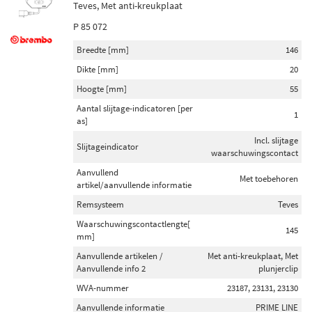
Teves, Met anti-kreukplaat
P 85 072
Breedte [mm]
146
Dikte [mm]
20
Hoogte [mm]
55
Aantal slijtage-indicatoren [per
1
as]
Incl. slijtage
Slijtageindicator
waarschuwingscontact
Aanvullend
Met toebehoren
artikel/aanvullende informatie
Remsysteem
Teves
Waarschuwingscontactlengte[
145
mm]
Aanvullende artikelen /
Met anti-kreukplaat, Met
Aanvullende info 2
plunjerclip
WVA-nummer
23187, 23131, 23130
Aanvullende informatie
PRIME LINE