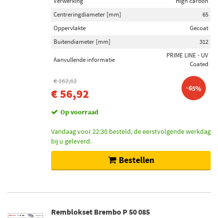
Verwerking
High carbon
Centreringdiameter [mm]
65
Oppervlakte
Gecoat
Buitendiameter [mm]
312
PRIME LINE - UV
Aanvullende informatie
Coated
€ 162,62
-65%
€ 56,92
Op voorraad
Vandaag voor 22:30 besteld, de eerstvolgende werkdag
bij u geleverd.
Bestellen
Remblokset Brembo P 50 085