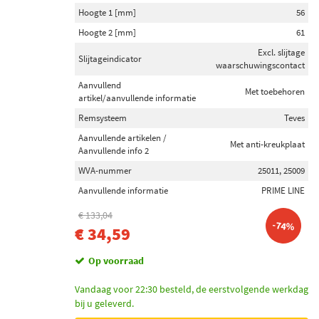
Hoogte 1 [mm]
56
Hoogte 2 [mm]
61
Excl. slijtage
Slijtageindicator
waarschuwingscontact
Aanvullend
Met toebehoren
artikel/aanvullende informatie
Remsysteem
Teves
Aanvullende artikelen /
Met anti-kreukplaat
Aanvullende info 2
WVA-nummer
25011, 25009
Aanvullende informatie
PRIME LINE
€ 133,04
-74%
€ 34,59
Op voorraad
Vandaag voor 22:30 besteld, de eerstvolgende werkdag
bij u geleverd.