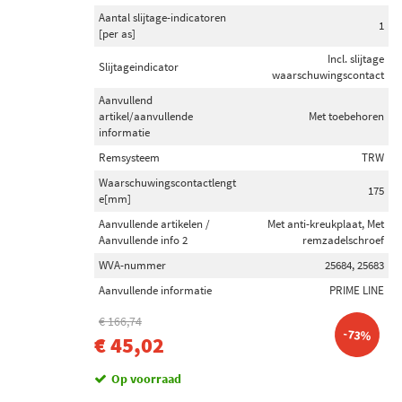
Aantal slijtage-indicatoren
1
[per as]
Incl. slijtage
Slijtageindicator
waarschuwingscontact
Aanvullend
artikel/aanvullende
Met toebehoren
informatie
Remsysteem
TRW
Waarschuwingscontactlengt
175
e[mm]
Aanvullende artikelen /
Met anti-kreukplaat, Met
Aanvullende info 2
remzadelschroef
WVA-nummer
25684, 25683
Aanvullende informatie
PRIME LINE
€ 166,74
-73%
€ 45,02
Op voorraad