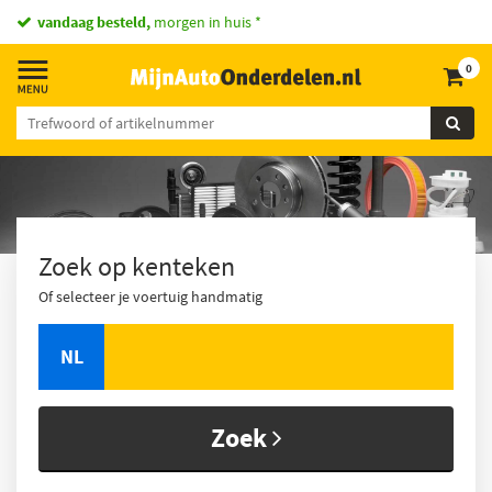
vandaag besteld,
morgen in huis *
0
Zoek op kenteken
Of selecteer je voertuig handmatig
NL
Zoek