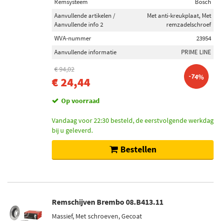
Remsysteem
Bosch
Aanvullende artikelen /
Met anti-kreukplaat, Met
Aanvullende info 2
remzadelschroef
WVA-nummer
23954
Aanvullende informatie
PRIME LINE
€ 94,02
-74%
€ 24,44
Op voorraad
Vandaag voor 22:30 besteld, de eerstvolgende werkdag
bij u geleverd.
Bestellen
Remschijven Brembo 08.B413.11
Massief, Met schroeven, Gecoat