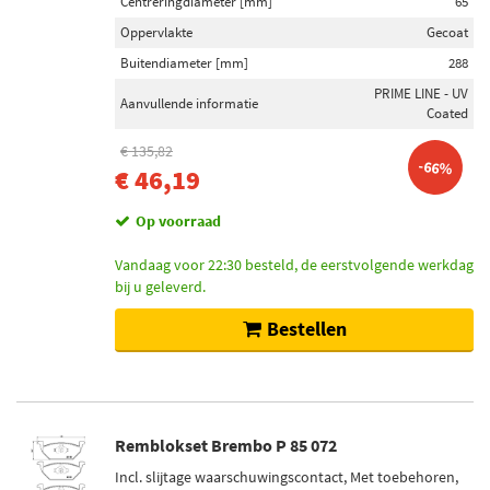
Centreringdiameter [mm]
65
Oppervlakte
Gecoat
Buitendiameter [mm]
288
PRIME LINE - UV
Aanvullende informatie
Coated
€ 135,82
-66%
€ 46,19
Op voorraad
Vandaag voor 22:30 besteld, de eerstvolgende werkdag
bij u geleverd.
Bestellen
Remblokset Brembo P 85 072
Incl. slijtage waarschuwingscontact, Met toebehoren,