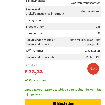
Slijtageindicator
waarschuwingscontact
Aanvullend
Met toebehoren
artikel/aanvullende informatie
Remsysteem
Teves
Breedte 1 [mm]
155
Breedte 2 [mm]
156
Aanvullende artikelen /
Met anti-kreukplaat, Met
Aanvullende info 2
plunjerclip
WVA-nummer
23724, 23723
Aanvullende informatie
PRIME LINE
€ 104,91
-73%
€ 28,33
Op voorraad
Vandaag voor 22:30 besteld, de eerstvolgende werkdag
bij u geleverd.
Bestellen