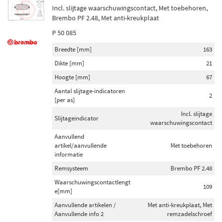
Incl. slijtage waarschuwingscontact, Met toebehoren,
Brembo PF 2.48, Met anti-kreukplaat
P 50 085
Breedte [mm]
163
Dikte [mm]
21
Hoogte [mm]
67
Aantal slijtage-indicatoren
2
[per as]
Incl. slijtage
Slijtageindicator
waarschuwingscontact
Aanvullend
artikel/aanvullende
Met toebehoren
informatie
Remsysteem
Brembo PF 2.48
Waarschuwingscontactlengt
109
e[mm]
Aanvullende artikelen /
Met anti-kreukplaat, Met
Aanvullende info 2
remzadelschroef