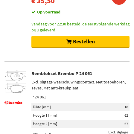
€ 35,50
Op voorraad
Vandaag voor 22:30 besteld, de eerstvolgende werkdag
bij u geleverd.
Bestellen
Remblokset Brembo P 24 061
Excl. slijtage waarschuwingscontact, Met toebehoren,
Teves, Met anti-kreukplaat
P 24 061
Dikte [mm]
18
Hoogte 1 [mm]
62
Hoogte 2 [mm]
67
Excl. slijtage