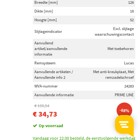
Breedte [mm]
126
Dikte [mm]
18
Hoogte [mm]
52
Excl. slijtage
Slijtageindicator
waarschuwingscontact
Aanvullend
artikel/aanvullende
Met toebehoren
informatie
Remsysteem
Lucas
Aanvullende artikelen /
Met anti-kreukplaat, Met
Aanvullende info 2
remzadelschroef
WVA-nummer
24283
Aanvullende informatie
PRIME LINE
€ 108,54
-68%
€ 34,73
Op voorraad
Vandaag voor 22:30 besteld, de eerstvolgende werkdag