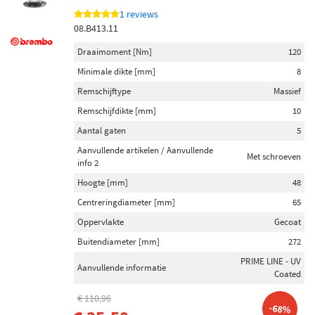
1 reviews
08.B413.11
Draaimoment [Nm]
120
Minimale dikte [mm]
8
Remschijftype
Massief
Remschijfdikte [mm]
10
Aantal gaten
5
Aanvullende artikelen / Aanvullende
Met schroeven
info 2
Hoogte [mm]
48
Centreringdiameter [mm]
65
Oppervlakte
Gecoat
Buitendiameter [mm]
272
PRIME LINE - UV
Aanvullende informatie
Coated
€ 110,96
-68%