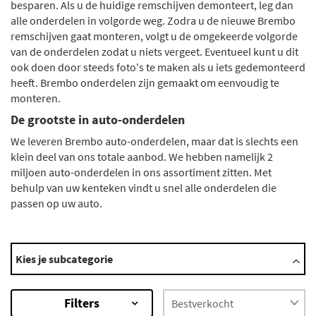
besparen. Als u de huidige remschijven demonteert, leg dan
alle onderdelen in volgorde weg. Zodra u de nieuwe Brembo
remschijven gaat monteren, volgt u de omgekeerde volgorde
van de onderdelen zodat u niets vergeet. Eventueel kunt u dit
ook doen door steeds foto's te maken als u iets gedemonteerd
heeft. Brembo onderdelen zijn gemaakt om eenvoudig te
monteren.
De grootste in auto-onderdelen
We leveren Brembo auto-onderdelen, maar dat is slechts een
klein deel van ons totale aanbod. We hebben namelijk 2
miljoen auto-onderdelen in ons assortiment zitten. Met
behulp van uw kenteken vindt u snel alle onderdelen die
passen op uw auto.
Categorieën
Kies je subcategorie
Koppelingsset
Overige interieur accessoires
Filters
Rem montageset