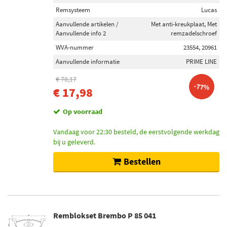
Achter de as (167)
Remsysteem
Lucas
Achteras links (104)
Aanvullende artikelen /
Met anti-kreukplaat, Met
Aanvullende info 2
remzadelschroef
Achteras rechts (104)
WVA-nummer
23554, 20961
Vooras links (86)
Aanvullende informatie
PRIME LINE
Toon meer
€ 78,17
-77%
€ 17,98
Remtype
Schijfremmen (304)
Op voorraad
Trommelrem (1)
Vandaag voor 22:30 besteld, de eerstvolgende werkdag
bij u geleverd.
Remschijftype
Bestellen
Interne ventilatie (1930)
Massief (1004)
Tweedelige remschijf (879)
Geperforeerd (792)
Remblokset Brembo P 85 041
Gekerft (668)