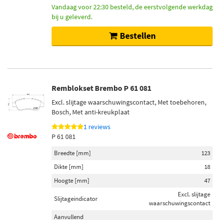
Vandaag voor 22:30 besteld, de eerstvolgende werkdag
bij u geleverd.
Bestellen
Remblokset Brembo P 61 081
Excl. slijtage waarschuwingscontact, Met toebehoren,
Bosch, Met anti-kreukplaat
1 reviews
P 61 081
Breedte [mm]
123
Dikte [mm]
18
Hoogte [mm]
47
Excl. slijtage
Slijtageindicator
waarschuwingscontact
Aanvullend