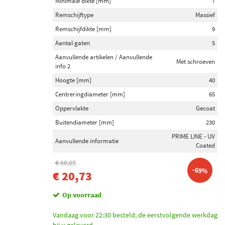
Minimale dikte [mm]
7
Remschijftype
Massief
Remschijfdikte [mm]
9
Aantal gaten
5
Aanvullende artikelen / Aanvullende
Met schroeven
info 2
Hoogte [mm]
40
Centreringdiameter [mm]
65
Oppervlakte
Gecoat
Buitendiameter [mm]
230
PRIME LINE - UV
Aanvullende informatie
Coated
€ 66,85
-69%
€ 20,73
Op voorraad
Vandaag voor 22:30 besteld, de eerstvolgende werkdag