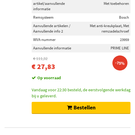
artikel/aanvullende
Met toebehoren
informatie
Remsysteem
Bosch
Aanvullende artikelen /
Met anti-kreukplaat, Met
Aanvullende info 2
remzadelschroef
WVA-nummer
23959
Aanvullende informatie
PRIME LINE
€ 111,32
-75%
€ 27,83
Op voorraad
Vandaag voor 22:30 besteld, de eerstvolgende werkdag
bij u geleverd.
Bestellen