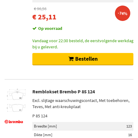
€ 96,56
-74%
€ 25,11
Op voorraad
Vandaag voor 22:30 besteld, de eerstvolgende werkdag
bij u geleverd.
Bestellen
Remblokset Brembo P 85 124
Excl. slijtage waarschuwingscontact, Met toebehoren,
Teves, Met anti-kreukplaat
P 85 124
Breedte [mm]
123
Dikte [mm]
16