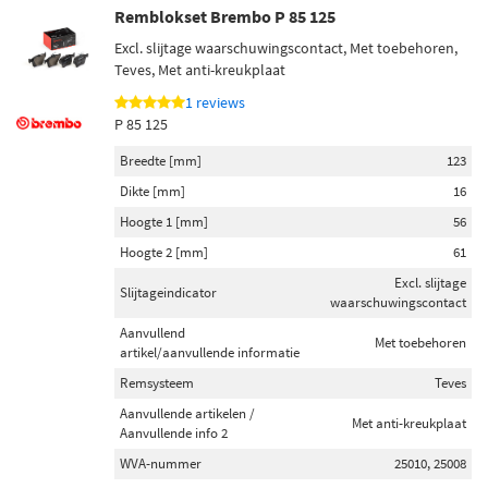
Remblokset Brembo P 85 125
Excl. slijtage waarschuwingscontact, Met toebehoren,
Teves, Met anti-kreukplaat
1 reviews
P 85 125
Breedte [mm]
123
Dikte [mm]
16
Hoogte 1 [mm]
56
Hoogte 2 [mm]
61
Excl. slijtage
Slijtageindicator
waarschuwingscontact
Aanvullend
Met toebehoren
artikel/aanvullende informatie
Remsysteem
Teves
Aanvullende artikelen /
Met anti-kreukplaat
Aanvullende info 2
WVA-nummer
25010, 25008