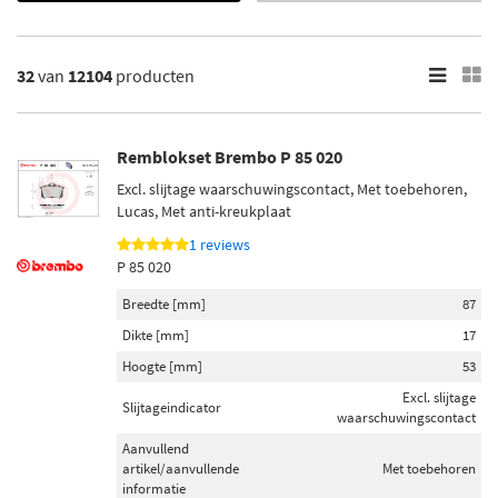
Remblokken
Remklauw
Toon meer
32
van
12104
producten
×
12104
Resultaten
Remblokset Brembo P 85 020
Excl. slijtage waarschuwingscontact, Met toebehoren,
×
Lucas, Met anti-kreukplaat
Categorieën
1 reviews
Remblokset (4091)
P 85 020
Remschijven (3647)
Breedte [mm]
87
Remslang (1767)
Remschoen set (1199)
Dikte [mm]
17
Remzadel/remklauw (446)
Hoogte [mm]
53
Excl. slijtage
Toon meer
Slijtageindicator
waarschuwingscontact
Aanvullend
Inbouwplaats
artikel/aanvullende
Met toebehoren
Voor de as (211)
informatie