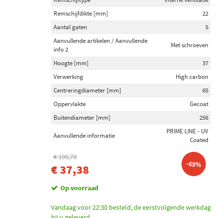
Remschijfdikte [mm]
22
Aantal gaten
5
Aanvullende artikelen / Aanvullende
Met schroeven
info 2
Hoogte [mm]
37
Verwerking
High carbon
Centreringdiameter [mm]
65
Oppervlakte
Gecoat
Buitendiameter [mm]
256
PRIME LINE - UV
Aanvullende informatie
Coated
€ 106,78
-65%
€ 37,38
Op voorraad
Vandaag voor 22:30 besteld, de eerstvolgende werkdag
bij u geleverd.