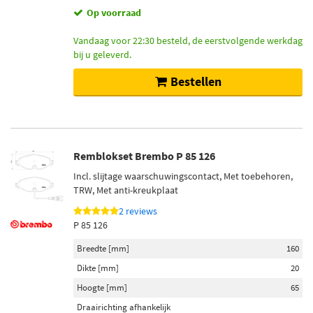
Toon meer
Op voorraad
Buitendiameter [mm]
Vandaag voor 22:30 besteld, de eerstvolgende werkdag
bij u geleverd.
380 (220)
280 (216)
Bestellen
300 (207)
355 (195)
330 (179)
Remblokset Brembo P 85 126
Toon meer
Incl. slijtage waarschuwingscontact, Met toebehoren,
TRW, Met anti-kreukplaat
Voorraad
Niet op voorraad (6564)
2 reviews
P 85 126
Op voorraad (5540)
Breedte [mm]
160
Dikte [mm]
20
Hoogte [mm]
65
Draairichting afhankelijk