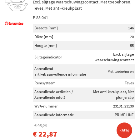
Excl. slijtage waarschuwingscontact, Met toebehoren,
Toon meer
Teves, Met anti-kreukplaat
P 85 041
Inhoud [liter]
Breedte [mm]
146
1,1 (5)
Dikte [mm]
20
0,55 (3)
Hoogte [mm]
55
0,26 (2)
20,5 (2)
Excl. slijtage
Slijtageindicator
waarschuwingscontact
5,5 (2)
Aanvullend
Met toebehoren
Toon meer
artikel/aanvullende informatie
Remsysteem
Teves
Remschijfdikte [mm]
Aanvullende artikelen /
Met anti-kreukplaat, Met
28 (601)
Aanvullende info 2
plunjerclip
32 (405)
WVA-nummer
23131, 23130
22 (395)
Aanvullende informatie
PRIME LINE
10 (346)
€ 95,29
-76%
30 (231)
€ 22,87