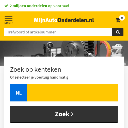
2 miljoen onderdelen
op voorraad
0
Zoek op kenteken
Of selecteer je voertuig handmatig
NL
Zoek