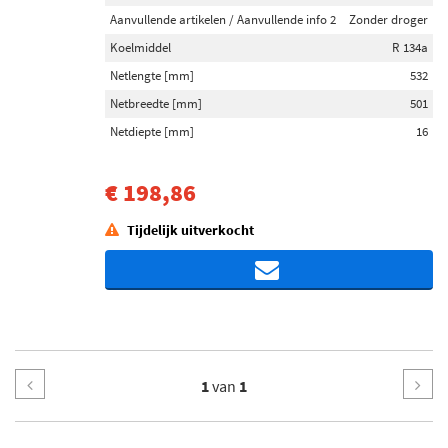
Aanvullende artikelen / Aanvullende info 2
Zonder droger
Koelmiddel
R 134a
Netlengte [mm]
532
Netbreedte [mm]
501
Netdiepte [mm]
16
€ 198,86
Tijdelijk uitverkocht
1
van
1