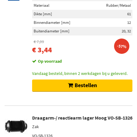
Materiaal
Rubber/Metaal
Dikte [mm]
61
Binnendiameter [mm]
12
Buitendiameter [mm]
20, 32
€ 7,99
-57%
€ 3,44
Op voorraad
Vandaag besteld, binnen 2 werkdagen bij u geleverd.
Bestellen
Draagarm-/ reactiearm lager Moog VO-SB-1326
Zak
VO-SB-1326