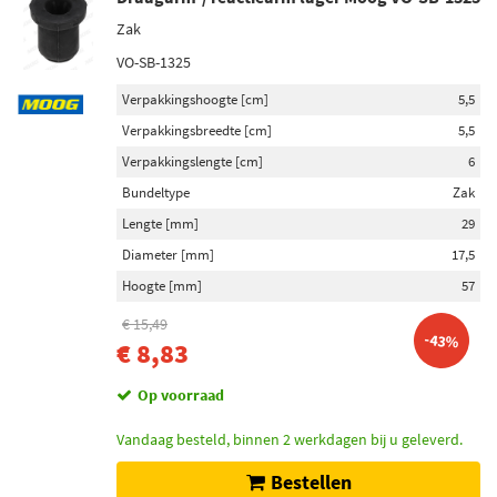
Zak
VO-SB-1325
Verpakkingshoogte [cm]
5,5
Verpakkingsbreedte [cm]
5,5
Verpakkingslengte [cm]
6
Bundeltype
Zak
Lengte [mm]
29
Diameter [mm]
17,5
Hoogte [mm]
57
€ 15,49
-43%
€ 8,83
Op voorraad
Vandaag besteld, binnen 2 werkdagen bij u geleverd.
Bestellen