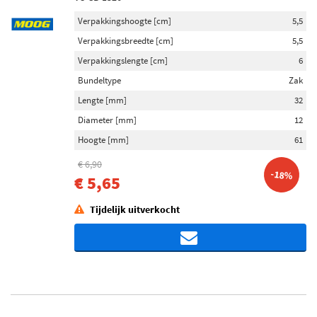
Verpakkingshoogte [cm]
5,5
Verpakkingsbreedte [cm]
5,5
Verpakkingslengte [cm]
6
Bundeltype
Zak
Lengte [mm]
32
Diameter [mm]
12
Hoogte [mm]
61
€ 6,90
-18%
€ 5,65
Tijdelijk uitverkocht