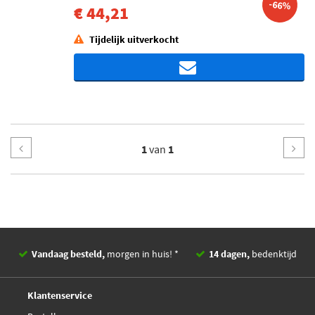
-66%
€ 44,21
Tijdelijk uitverkocht
1
van
1
Vandaag besteld,
morgen in huis! *
14 dagen,
bedenktijd
Deskundig,
advies
Klantenservice