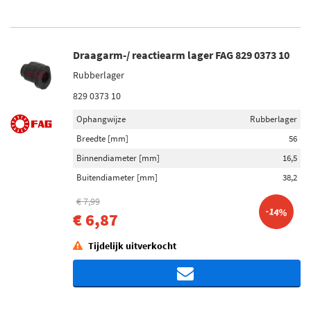
Draagarm-/ reactiearm lager FAG 829 0373 10
Rubberlager
829 0373 10
Ophangwijze
Rubberlager
Breedte [mm]
56
Binnendiameter [mm]
16,5
Buitendiameter [mm]
38,2
€ 7,99
-14%
€ 6,87
Tijdelijk uitverkocht