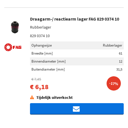
Draagarm-/ reactiearm lager FAG 829 0374 10
Rubberlager
829 0374 10
Ophangwijze
Rubberlager
Breedte [mm]
61
Binnendiameter [mm]
12
Buitendiameter [mm]
31,5
€ 7,45
-17%
€ 6,18
Tijdelijk uitverkocht