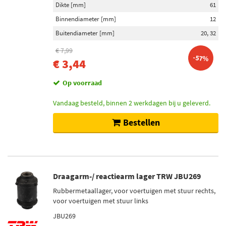
Dikte [mm]
61
Inbouwplaats
Binnendiameter [mm]
12
Onder (5)
Buitendiameter [mm]
20, 32
Voor (4)
Aan beide zijden (3)
€ 7,99
-57%
€ 3,44
Vooras (3)
Vooras links (3)
Op voorraad
Toon meer
Vandaag besteld, binnen 2 werkdagen bij u geleverd.
Voorraad
Bestellen
Niet op voorraad (7)
Op voorraad (5)
Draagarm-/ reactiearm lager TRW JBU269
Rubbermetaallager, voor voertuigen met stuur rechts,
voor voertuigen met stuur links
JBU269