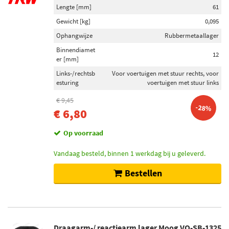
Lengte [mm]
61
Gewicht [kg]
0,095
Ophangwijze
Rubbermetaallager
Binnendiamet
12
er [mm]
Links-/rechtsb
Voor voertuigen met stuur rechts, voor
esturing
voertuigen met stuur links
€ 9,45
-28%
€ 6,80
Op voorraad
Vandaag besteld, binnen 1 werkdag bij u geleverd.
Bestellen
Draagarm-/ reactiearm lager Moog VO-SB-1325