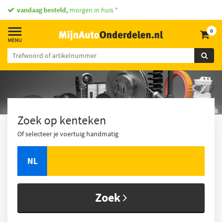
vandaag besteld,
morgen in huis *
0
Zoek op kenteken
Of selecteer je voertuig handmatig
NL
Zoek