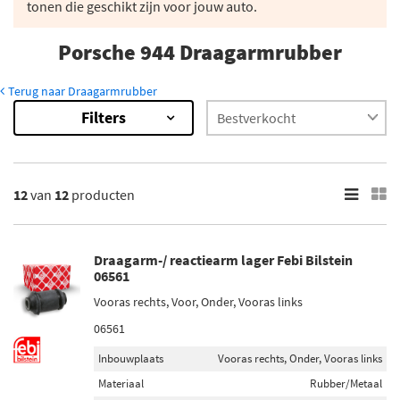
tonen die geschikt zijn voor jouw auto.
Porsche 944 Draagarmrubber
Terug naar Draagarmrubber
Filters
12
Resultaten
×
Merk
12
van
12
producten
Febi Bilstein (1)
Moog (2)
Draagarm-/ reactiearm lager Febi Bilstein
TRW (1)
06561
Vaico (1)
Vooras rechts, Voor, Onder, Vooras links
06561
FAG (2)
Inbouwplaats
Vooras rechts, Onder, Vooras links
Toon meer
Materiaal
Rubber/Metaal