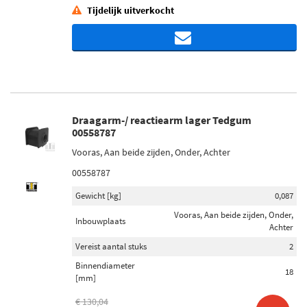
Tijdelijk uitverkocht
Draagarm-/ reactiearm lager Tedgum
00558787
Vooras, Aan beide zijden, Onder, Achter
00558787
Gewicht [kg]
0,087
Vooras, Aan beide zijden, Onder,
Inbouwplaats
Achter
Vereist aantal stuks
2
Binnendiameter
18
[mm]
€ 130,04