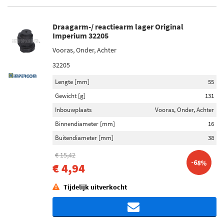
Draagarm-/ reactiearm lager Original
Imperium 32205
Vooras, Onder, Achter
32205
Lengte [mm]
55
Gewicht [g]
131
Inbouwplaats
Vooras, Onder, Achter
Binnendiameter [mm]
16
Buitendiameter [mm]
38
€ 15,42
-68%
€ 4,94
Tijdelijk uitverkocht