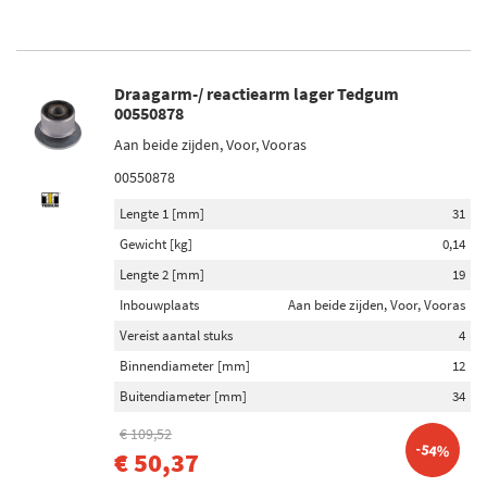
Draagarm-/ reactiearm lager Tedgum
00550878
Aan beide zijden, Voor, Vooras
00550878
Lengte 1 [mm]
31
Gewicht [kg]
0,14
Lengte 2 [mm]
19
Inbouwplaats
Aan beide zijden, Voor, Vooras
Vereist aantal stuks
4
Binnendiameter [mm]
12
Buitendiameter [mm]
34
€ 109,52
-54%
€ 50,37