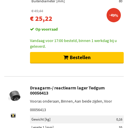
Buitendiameter [mm]
80
€ 49,44
-49%
€ 25,22
Op voorraad
Vandaag voor 17:00 besteld, binnen 1 werkdag bij u
geleverd.
Bestellen
Draagarm-/ reactiearm lager Tedgum
00056413
Vooras onderaan, Binnen, Aan beide zijden, Voor
00056413
Gewicht [kg]
0,16
Lengte 1 [mm]
55