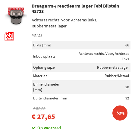
Draagarm-/ reactiearm lager Febi Bilstein
48723
Achteras rechts, Voor, Achteras links,
Rubbermetaallager
48723
Dikte [mm]
86
Achteras rechts, Voor, Achteras
Inbouwplaats
links
Ophangwijze
Rubbermetaallager
Materiaal
Rubber/Metaal
Binnendiameter
20
[mm]
Buitendiameter [mm]
92
€ 58,83
-53%
€ 27,65
Op voorraad