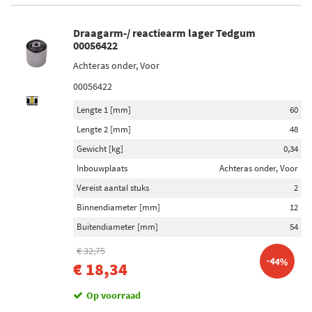
Draagarm-/ reactiearm lager Tedgum
00056422
Achteras onder, Voor
00056422
Lengte 1 [mm]
60
Lengte 2 [mm]
48
Gewicht [kg]
0,34
Inbouwplaats
Achteras onder, Voor
Vereist aantal stuks
2
Binnendiameter [mm]
12
Buitendiameter [mm]
54
€ 32,75
-44%
€ 18,34
Op voorraad