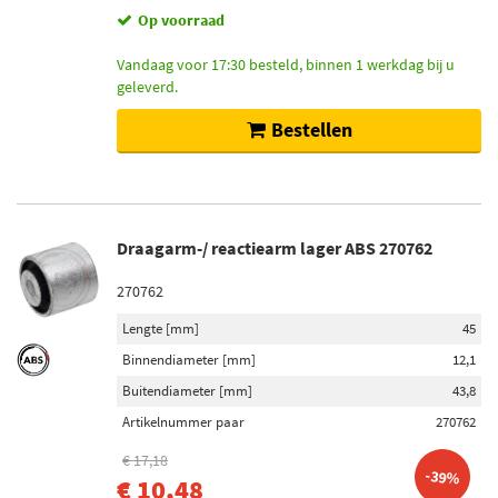
Op voorraad
Vandaag voor 17:30 besteld, binnen 1 werkdag bij u
geleverd.
Bestellen
Draagarm-/ reactiearm lager ABS 270762
270762
Lengte [mm]
45
Binnendiameter [mm]
12,1
Buitendiameter [mm]
43,8
Artikelnummer paar
270762
€ 17,18
-39%
€ 10,48