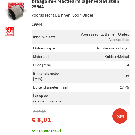
Draagarm-/ reactiearm lager Febi Bilstein
29944
Vooras rechts, Binnen, Voor, Onder
29944
Vooras rechts, Binnen, Onder,
Inbouwplaats
Vooras links
Ophangwijze
Rubbermetaallager
Materiaal
Rubber/Metaal
Dikte [mm]
54
Binnendiameter
12
[mm]
Buitendiameter [mm]
27, 45
Let op de
serviceinformatie
€ 17,05
-53%
€ 8,01
Op voorraad