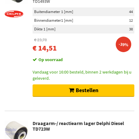
TD1493W
Buitendiameter 1 [mm]
44
Binnendiameter1 [mm]
12
Dikte 1 [mm]
38
€ 23,78
-39%
€ 14,51
Op voorraad
Vandaag voor 16:00 besteld, binnen 2 werkdagen bij u
geleverd.
Bestellen
Draagarm-/ reactiearm lager Delphi Diesel
TD723W