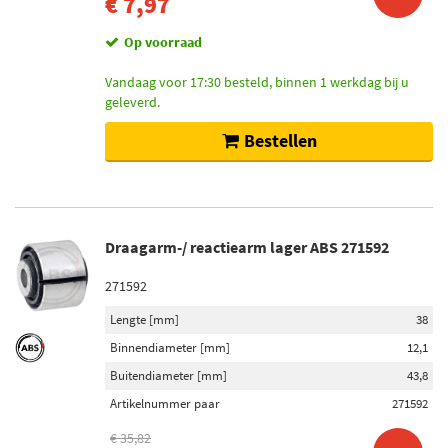
€ 7,97
Op voorraad
Vandaag voor 17:30 besteld, binnen 1 werkdag bij u
geleverd.
Bestellen
Draagarm-/ reactiearm lager ABS 271592
271592
Lengte [mm]
38
Binnendiameter [mm]
12,1
Buitendiameter [mm]
43,8
Artikelnummer paar
271592
€ 35,82