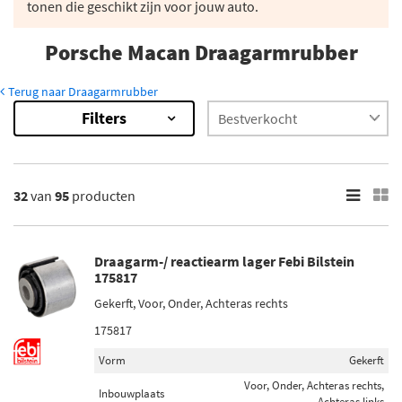
tonen die geschikt zijn voor jouw auto.
Porsche Macan Draagarmrubber
Terug naar Draagarmrubber
Filters
95
Resultaten
×
Merk
32
van
95
producten
Febi Bilstein (8)
Moog (1)
Draagarm-/ reactiearm lager Febi Bilstein
ABS (6)
175817
Gekerft, Voor, Onder, Achteras rechts
Lemförder (5)
175817
Sidem (7)
Vorm
Gekerft
Toon meer
Voor, Onder, Achteras rechts,
Inbouwplaats
Achteras links