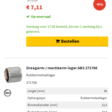
€ 11,86
-40%
€ 7,11
Op voorraad
Vandaag voor 17:30 besteld, binnen 1 werkdag bij u
geleverd.
Bestellen
Draagarm-/ reactiearm lager ABS 271768
Rubbermetaallager
271768
Lengte [mm]
80
Ophangwijze
Rubbermetaallager
Binnendiameter [mm]
12,2
Buitendiameter [mm]
74,9