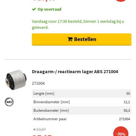
Op voorraad
Vandaag voor 17:30 besteld, binnen 1 werkdag bij u
geleverd.
Bestellen
Draagarm-/ reactiearm lager ABS 271004
271004
Lengte [mm]
55
Binnendiameter [mm]
12,1
Buitendiameter [mm]
50,3
Artikelnummer paar
271004
€ 13,07
-39%