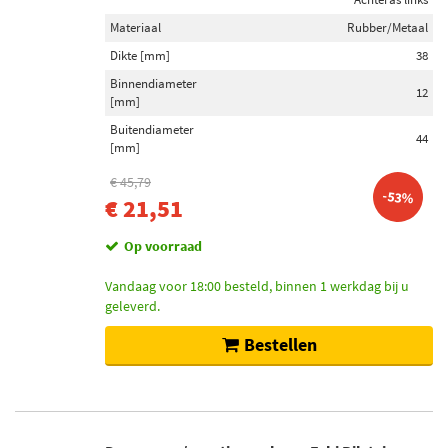
Inbouwplaats
Materiaal
Rubber/Metaal
Onder (25)
Dikte [mm]
38
Voor (24)
Binnendiameter
12
Binnen (21)
[mm]
Achter (20)
Buitendiameter
44
[mm]
Aan beide zijden (18)
€ 45,79
Toon meer
-53%
€ 21,51
Voorraad
Op voorraad
Op voorraad (52)
Vandaag voor 18:00 besteld, binnen 1 werkdag bij u
Niet op voorraad (43)
geleverd.
Bestellen