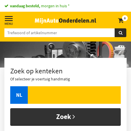
vandaag besteld,
morgen in huis *
0
Zoek op kenteken
Of selecteer je voertuig handmatig
NL
Zoek