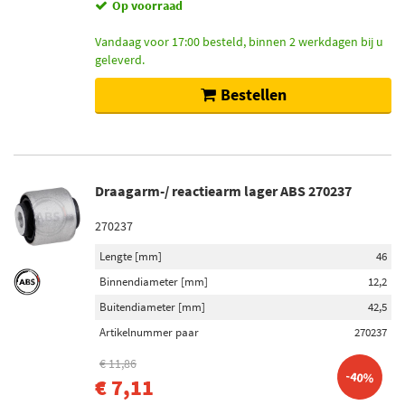
Op voorraad
Vandaag voor 17:00 besteld, binnen 2 werkdagen bij u
geleverd.
Bestellen
Draagarm-/ reactiearm lager ABS 270237
270237
Lengte [mm]
46
Binnendiameter [mm]
12,2
Buitendiameter [mm]
42,5
Artikelnummer paar
270237
€ 11,86
-40%
€ 7,11