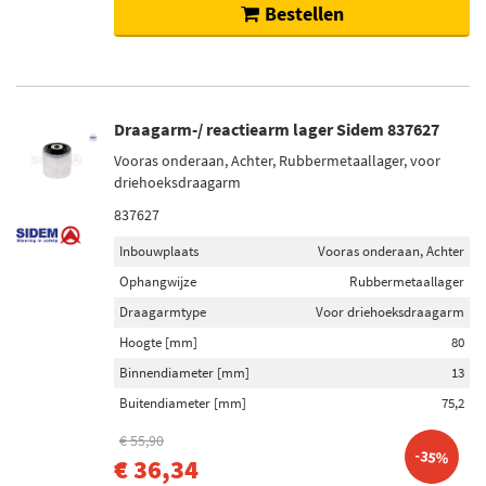
Bestellen
Draagarm-/ reactiearm lager Sidem 837627
Vooras onderaan, Achter, Rubbermetaallager, voor
driehoeksdraagarm
837627
Inbouwplaats
Vooras onderaan, Achter
Ophangwijze
Rubbermetaallager
Draagarmtype
Voor driehoeksdraagarm
Hoogte [mm]
80
Binnendiameter [mm]
13
Buitendiameter [mm]
75,2
€ 55,90
-35%
€ 36,34