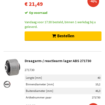
-40%
€ 21,49
Op voorraad
Vandaag voor 17:30 besteld, binnen 1 werkdag bij u
geleverd.
Bestellen
Draagarm-/ reactiearm lager ABS 271730
271730
Lengte [mm]
40
Binnendiameter [mm]
10,2
Buitendiameter [mm]
46,3
Artikelnummer paar
271730