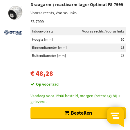
Draagarm-/ reactiearm lager Optimal F8-7999
Vooras rechts, Vooras links
F8-7999
Inbouwplaats
Vooras rechts, Vooras links
Hoogte [mm]
80
Binnendiameter [mm]
13
Buitendiameter [mm]
75
€ 48,28
Op voorraad
Vandaag voor 15:00 besteld, morgen (zaterdag) bij u
geleverd.
Bestellen