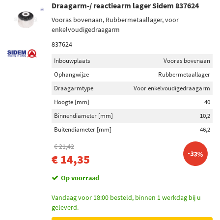
Draagarm-/ reactiearm lager Sidem 837624
Vooras bovenaan, Rubbermetaallager, voor
enkelvoudigedraagarm
837624
Inbouwplaats
Vooras bovenaan
Ophangwijze
Rubbermetaallager
Draagarmtype
Voor enkelvoudigedraagarm
Hoogte [mm]
40
Binnendiameter [mm]
10,2
Buitendiameter [mm]
46,2
€ 21,42
-33%
€ 14,35
Op voorraad
Vandaag voor 18:00 besteld, binnen 1 werkdag bij u
geleverd.