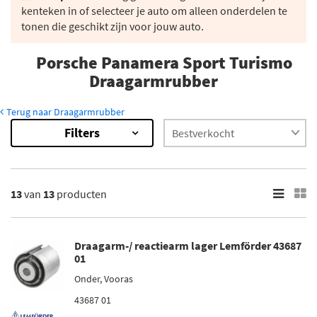
kenteken in of selecteer je auto om alleen onderdelen te
tonen die geschikt zijn voor jouw auto.
Porsche Panamera Sport Turismo
Draagarmrubber
Terug naar Draagarmrubber
Filters
13
Resultaten
×
Merk
13
van
13
producten
Lemförder (5)
Sidem (7)
Draagarm-/ reactiearm lager Lemförder 43687
Original Imperium (1)
01
Onder, Vooras
Inbouwplaats
43687 01
Onder (4)