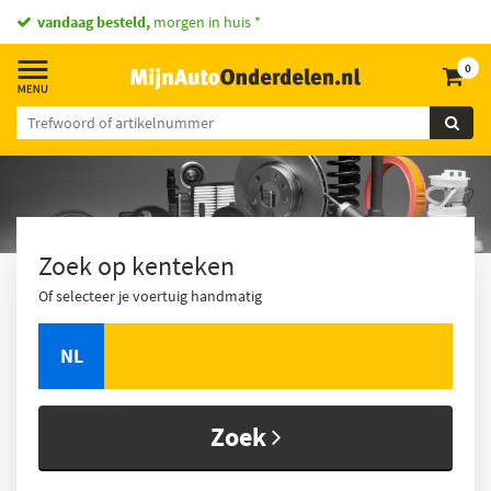
vandaag besteld,
morgen in huis *
0
Zoek op kenteken
Of selecteer je voertuig handmatig
NL
Zoek