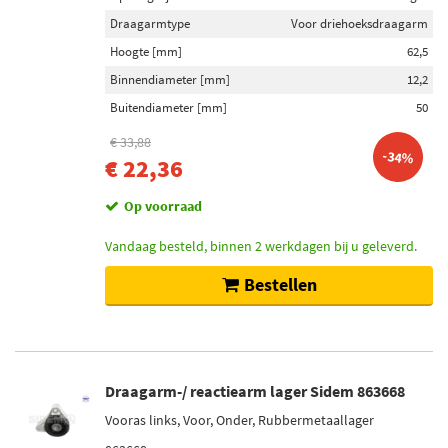
Draagarmtype
Voor driehoeksdraagarm
Hoogte [mm]
62,5
Binnendiameter [mm]
12,2
Buitendiameter [mm]
50
€ 33,88
-34%
€ 22,36
Op voorraad
Vandaag besteld, binnen 2 werkdagen bij u geleverd.
Bestellen
Draagarm-/ reactiearm lager Sidem 863668
Vooras links, Voor, Onder, Rubbermetaallager