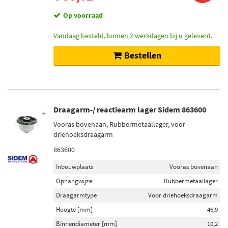
Op voorraad
Vandaag besteld, binnen 2 werkdagen bij u geleverd.
Bestellen
Draagarm-/ reactiearm lager Sidem 863600
Vooras bovenaan, Rubbermetaallager, voor
driehoeksdraagarm
863600
Inbouwplaats
Vooras bovenaan
Ophangwijze
Rubbermetaallager
Draagarmtype
Voor driehoeksdraagarm
Hoogte [mm]
46,9
Binnendiameter [mm]
10,2