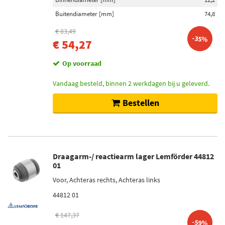
Buitendiameter [mm]
74,8
€ 83,49
-35%
€ 54,27
Op voorraad
Vandaag besteld, binnen 2 werkdagen bij u geleverd.
Bestellen
Draagarm-/ reactiearm lager Lemförder 44812
01
Voor, Achteras rechts, Achteras links
44812 01
€ 147,37
-59%