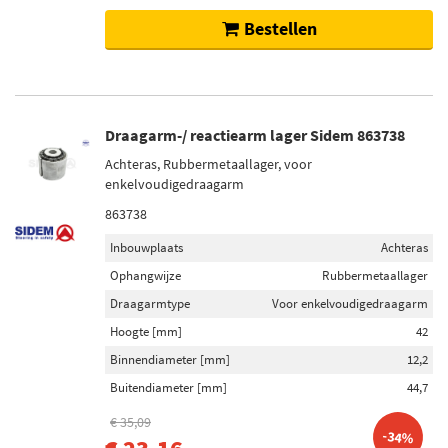
Bestellen
Draagarm-/ reactiearm lager Sidem 863738
Achteras, Rubbermetaallager, voor
enkelvoudigedraagarm
863738
Inbouwplaats
Achteras
Ophangwijze
Rubbermetaallager
Draagarmtype
Voor enkelvoudigedraagarm
Hoogte [mm]
42
Binnendiameter [mm]
12,2
Buitendiameter [mm]
44,7
€ 35,09
-34%