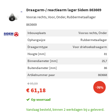
Draagarm-/ reactiearm lager Sidem 863669
Vooras rechts, Voor, Onder, Rubbermetaallager
863669
Inbouwplaats
Vooras rechts, Onder
Ophangwijze
Rubbermetaallager
Draagarmtype
Voor driehoeksdraagarm
Hoogte [mm]
81
Binnendiameter [mm]
25,7
Buitendiameter [mm]
86
Artikelnummer paar
863668
€ 95,59
-36%
€ 61,18
Op voorraad
Vandaag besteld, binnen 2 werkdagen bij u geleverd.