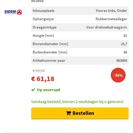
863668
Inbouwplaats
Vooras links, Onder
Ophangwijze
Rubbermetaallager
Draagarmtype
Voor driehoeksdraagarm
Hoogte [mm]
81
Binnendiameter [mm]
25,7
Buitendiameter [mm]
86
Artikelnummer paar
863669
€ 95,59
-36%
€ 61,18
Op voorraad
Vandaag besteld, binnen 2 werkdagen bij u geleverd.
Bestellen