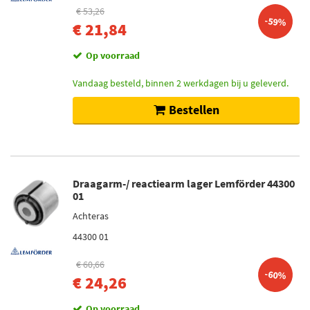
€ 53,26
Voor (3)
-59%
€ 21,84
Vooras (3)
Aan beide zijden (2)
Op voorraad
Achteras (2)
Vandaag besteld, binnen 2 werkdagen bij u geleverd.
Toon meer
Bestellen
Voorraad
Op voorraad (11)
Niet op voorraad (2)
Draagarm-/ reactiearm lager Lemförder 44300
01
Achteras
44300 01
€ 60,66
-60%
€ 24,26
Op voorraad