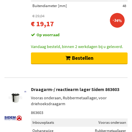
Buitendiameter [mm]
48
€ 29,04
-34%
€ 19,17
Op voorraad
Vandaag besteld, binnen 2 werkdagen bij u geleverd.
Bestellen
Draagarm-/ reactiearm lager Sidem 863603
Vooras onderaan, Rubbermetaallager, voor
driehoeksdraagarm
863603
Inbouwplaats
Vooras onderaan
Ophangwijze
Rubbermetaallager