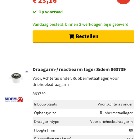
€ 23,16
Op voorraad
Vandaag besteld, binnen 2 werkdagen bij u geleverd.
Bestellen
Draagarm-/ reactiearm lager Sidem 863739
Voor, Achteras onder, Rubbermetaallager, voor
driehoeksdraagarm
863739
Inbouwplaats
Voor, Achteras onder
Ophangwijze
Rubbermetaallager
Draagarmtype
Voor driehoeksdraagarm
Hoogte [mm]
80
Binnendiameter [mm]
12,2