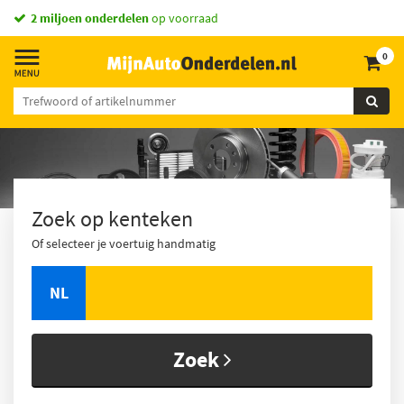
2 miljoen onderdelen
op voorraad
0
Zoek op kenteken
Of selecteer je voertuig handmatig
NL
Zoek