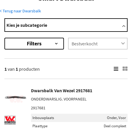
Terug naar Dwarsbalk
Modellen
Kies je subcategorie
Forfour
×
Filters
1
Resultaten
×
1
van
1
producten
Inbouwplaats
Onder (1)
Voor (1)
Dwarsbalk Van Wezel 2917681
ONDERDWARSLIG. VOORPANEEL
2917681
Inbouwplaats
Onder, Voor
Plaattype
Deel compleet