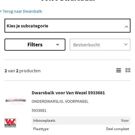
Terug naar Dwarsbalk
Modellen
Kies je subcategorie
C30
S40
Filters
S80
V50
V70
Toon meer
2
van
2
producten
×
2
Resultaten
Dwarsbalk voor Van Wezel 5933681
ONDERDWARSLIG. VOORPANEEL
×
Inbouwplaats
5933681
Voor (2)
Inbouwplaats
Voor
Onder (1)
Plaattype
Deel compleet