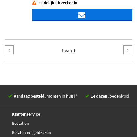
Tijdelijk uitverkocht
1
van
1
Vandaag besteld,
morgen in huis! *
14 dagen,
bedenktijd
Deskundig,
advies
Klantenservice
Bestellen
Betalen en geldzaken