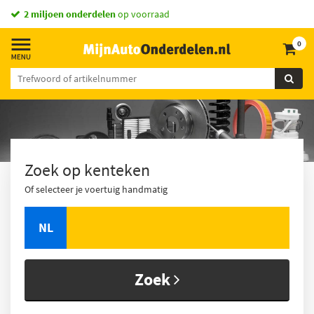
2 miljoen onderdelen
op voorraad
0
Zoek op kenteken
Of selecteer je voertuig handmatig
NL
Zoek