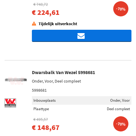
€ 748,72
-70%
€ 224,61
Tijdelijk uitverkocht
Dwarsbalk Van Wezel 5998681
Onder, Voor, Deel compleet
5998681
Inbouwplaats
Onder, Voor
Plaattype
Deel compleet
€ 495,57
-70%
€ 148,67