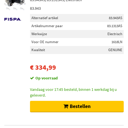
83.943
Alternatief artikel
83.943AS
Artikelnummer paar
83.1313AS
Werkwijze
Electrisch
Voor OE nummer
1618LN
Kwaliteit
GENUINE
€ 334,99
Op voorraad
Vandaag voor 17:45 besteld, binnen 1 werkdag bij u
geleverd.
Bestellen