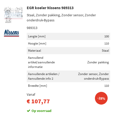
EGR koeler Nissens 989313
Staal, Zonder pakking, Zonder sensor, Zonder
onderdruk-Bypass
989313
Lengte [mm]
100
Hoogte [mm]
110
Materiaal
Staal
Aanvullend
artikel/aanvullende
Zonder pakking
informatie
Aanvullende artikelen /
Zonder sensor, Zonder
Aanvullende info 2
onderdruk-Bypass
Breedte [mm]
110
Vanaf
-28%
€ 107,77
Op voorraad