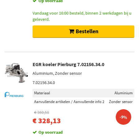
Op voorraad
Wahler (3)
Vandaag voor 16:00 besteld, binnen 2 werkdagen bij u
DRI (5)
geleverd.
Valeo (1)
Bestellen
Toon meer
Categorieën
EGR-klep (72)
EGR koeler Pierburg 7.02156.34.0
EGR koeler (22)
Aluminium, Zonder sensor
Dichtring EGR-klep leiding (8)
7.02156.34.0
Omschakelklep zuigleiding (4)
Materiaal
Aluminium
Aanvullende artikelen / Aanvullende info 2
Zonder sensor
Ventieltype
€ 360,58
Controleklep (4)
-9%
€ 328,13
Magneetklep (1)
Op voorraad