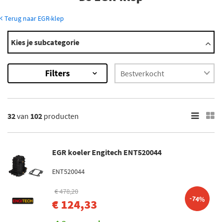
Terug naar EGR-klep
Modellen
Kies je subcategorie
DS3
DS4
Filters
DS5
Ds 3 Crossback
Ds 4
Toon meer
32
van
102
producten
×
102
Resultaten
EGR koeler Engitech ENT520044
×
ENT520044
Merk
€ 478,20
Pierburg (6)
-74%
€ 124,33
Febi Bilstein (2)