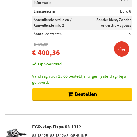
informatie
Emissienorm
Euro 6
Aanvullende artikelen /
Zonder klem, Zonder
Aanvullende info 2
onderdruk-Bypass
Aantal contacten
5
€ 425,92
-6%
€ 400,36
Op voorraad
Vandaag voor 15:00 besteld, morgen (zaterdag) bij u
geleverd.
Bestellen
EGR-klep Fispa 83.1312
83.1312R, 83.1312AS, GENUINE