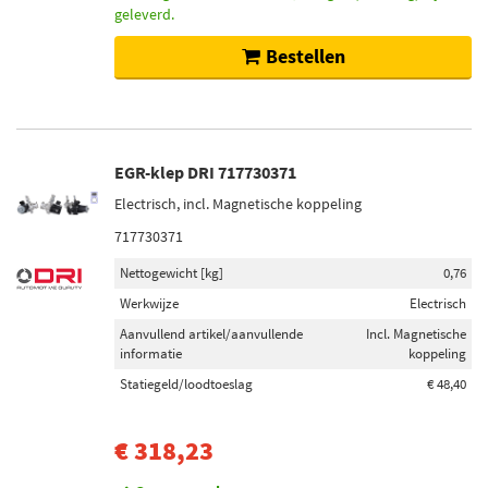
geleverd.
Bestellen
EGR-klep DRI 717730371
Electrisch, incl. Magnetische koppeling
717730371
Nettogewicht [kg]
0,76
Werkwijze
Electrisch
Aanvullend artikel/aanvullende
Incl. Magnetische
informatie
koppeling
Statiegeld/loodtoeslag
€ 48,40
€ 318,23