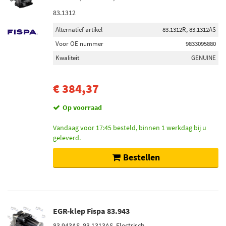
83.1312
Alternatief artikel
83.1312R, 83.1312AS
Voor OE nummer
9833095880
Kwaliteit
GENUINE
€ 384,37
Op voorraad
Vandaag voor 17:45 besteld, binnen 1 werkdag bij u
geleverd.
Bestellen
EGR-klep Fispa 83.943
83.943AS, 83.1313AS, Electrisch