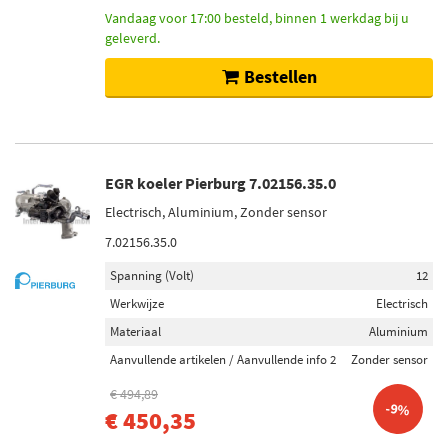
Voorraad
Vandaag voor 17:00 besteld, binnen 1 werkdag bij u
Niet op voorraad (53)
geleverd.
Op voorraad (49)
Bestellen
EGR koeler Pierburg 7.02156.35.0
Electrisch, Aluminium, Zonder sensor
7.02156.35.0
Spanning (Volt)
12
Werkwijze
Electrisch
Materiaal
Aluminium
Aanvullende artikelen / Aanvullende info 2
Zonder sensor
€ 494,89
-9%
€ 450,35