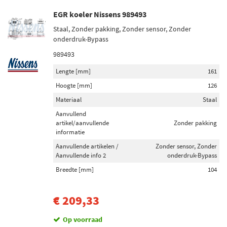
EGR koeler Nissens 989493
Staal, Zonder pakking, Zonder sensor, Zonder
onderdruk-Bypass
989493
Lengte [mm]
161
Hoogte [mm]
126
Materiaal
Staal
Aanvullend
artikel/aanvullende
Zonder pakking
informatie
Aanvullende artikelen /
Zonder sensor, Zonder
Aanvullende info 2
onderdruk-Bypass
Breedte [mm]
104
€ 209,33
Op voorraad