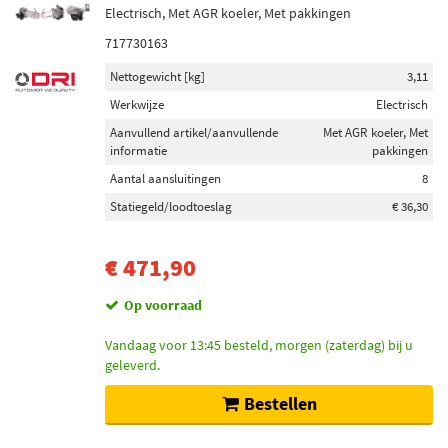
Electrisch, Met AGR koeler, Met pakkingen
717730163
Nettogewicht [kg]
3,11
Werkwijze
Electrisch
Aanvullend artikel/aanvullende
Met AGR koeler, Met
informatie
pakkingen
Aantal aansluitingen
8
Statiegeld/loodtoeslag
€ 36,30
€ 471,90
Op voorraad
Vandaag voor 13:45 besteld, morgen (zaterdag) bij u
geleverd.
Bestellen