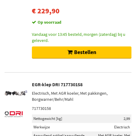
€ 229,90
Op voorraad
Vandaag voor 13:45 besteld, morgen (zaterdag) bij u
geleverd.
Bestellen
EGR-klep DRI 717730158
Electrisch, Met AGR koeler, Met pakkingen,
Borgwarner/Behr/Mahl
717730158
Nettogewicht [kg]
2,99
Werkwijze
Electrisch
Aanvullend artikel/aanvullende
Met AGR koeler, Met