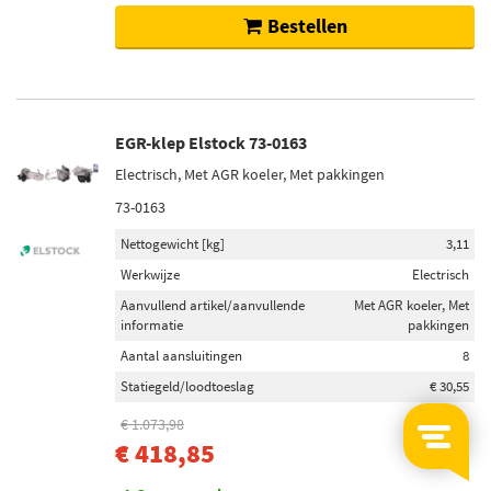
Bestellen
EGR-klep Elstock 73-0163
Electrisch, Met AGR koeler, Met pakkingen
73-0163
Nettogewicht [kg]
3,11
Werkwijze
Electrisch
Aanvullend artikel/aanvullende
Met AGR koeler, Met
informatie
pakkingen
Aantal aansluitingen
8
Statiegeld/loodtoeslag
€ 30,55
€ 1.073,98
-61%
€ 418,85