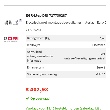
EGR-klep DRI 717730287
Electrisch, met montage-/bevestigingsmateriaal, Euro 6
717730287
Nettogewicht [kg]
1,48
Werkwijze
Electrisch
Aanvullend
Met
artikel/aanvullende
montage-/bevestigingsmateriaal
informatie
Emissienorm
Euro 6
Statiegeld/loodtoeslag
€ 24,20
€ 402,93
Op voorraad
Vandaag voor 13:45 besteld, morgen (zaterdag) bij u