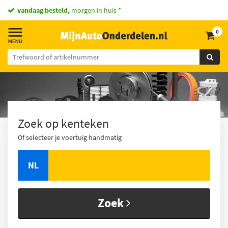
vandaag besteld,
morgen in huis *
0
Zoek op kenteken
Of selecteer je voertuig handmatig
NL
Zoek