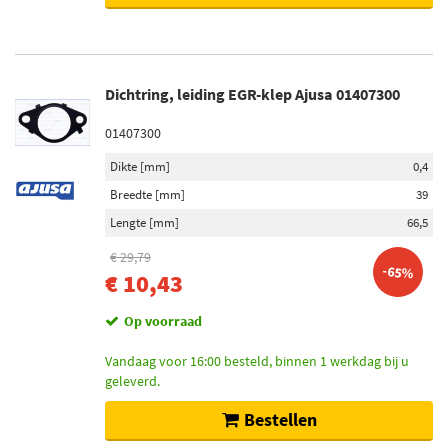
Dichtring, leiding EGR-klep Ajusa 01407300
01407300
Dikte [mm]
0,4
Breedte [mm]
39
Lengte [mm]
66,5
€ 29,79
-65%
€ 10,43
Op voorraad
Vandaag voor 16:00 besteld, binnen 1 werkdag bij u
geleverd.
Bestellen