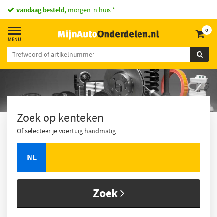
vandaag besteld,
morgen in huis *
0
Zoek op kenteken
Of selecteer je voertuig handmatig
NL
Zoek