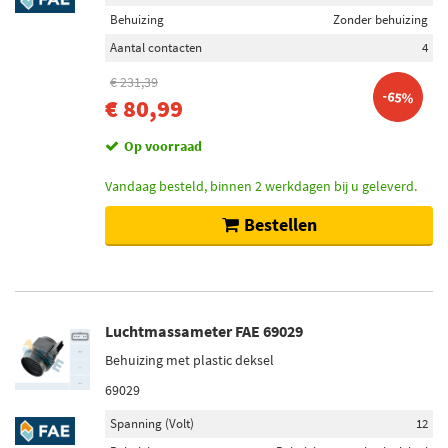
Behuizing
Zonder behuizing
Aantal contacten
4
€ 231,39
-65%
€ 80,99
Op voorraad
Vandaag besteld, binnen 2 werkdagen bij u geleverd.
Bestellen
Luchtmassameter FAE 69029
Behuizing met plastic deksel
69029
Spanning (Volt)
12