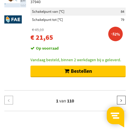
37940
Schakelpunt van [°C]
84
Schakelpunt tot [°C]
79
€ 45,10
-52%
€ 21,65
Op voorraad
Vandaag besteld, binnen 2 werkdagen bij u geleverd.
Bestellen
1
van
110