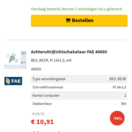
Toon meer
Vandaag besteld, binnen 2 werkdagen bij u geleverd.
Bestellen
Voorraad
Niet op voorraad (3158)
Op voorraad (357)
Achteruitrijlichtschakelaar FAE 40650
BE3, BE3R, M 14x1,5, wit
40650
Type versnellingsbak
BE3, BE3R
Schroefdraadmaat
M 14x1,5
Aantal contacten
2
Stekkerkleur
Wit
€ 23,72
-54%
€ 10,91