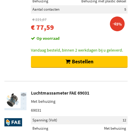
Behuizing
Behuizing met plastic deksel
Aantal contacten
5
€ 221,67
-65%
€ 77,59
Op voorraad
Vandaag besteld, binnen 2 werkdagen bij u geleverd.
Bestellen
Luchtmassameter FAE 69031
Met behuizing
69031
Spanning (Volt)
12
Behuizing
Met behuizing