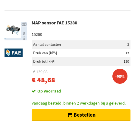
MAP sensor FAE 15280
15280
Aantal contacten
3
Druk van [kPA]
13
Druk tot [kPA]
130
€ 139,08
-65%
€ 48,68
Op voorraad
Vandaag besteld, binnen 2 werkdagen bij u geleverd.
Bestellen