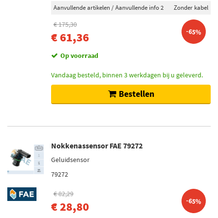
Aanvullende artikelen / Aanvullende info 2
Zonder kabel
€ 175,30
-65%
€ 61,36
Op voorraad
Vandaag besteld, binnen 3 werkdagen bij u geleverd.
Bestellen
Nokkenassensor FAE 79272
Geluidsensor
79272
€ 82,29
-65%
€ 28,80