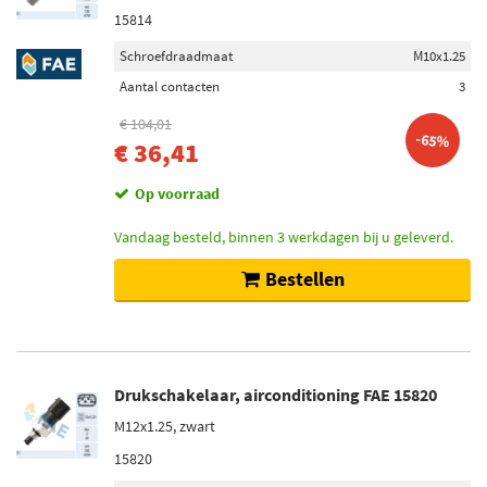
15814
Schroefdraadmaat
M10x1.25
Aantal contacten
3
€ 104,01
-65%
€ 36,41
Op voorraad
Vandaag besteld, binnen 3 werkdagen bij u geleverd.
Bestellen
Drukschakelaar, airconditioning FAE 15820
M12x1.25, zwart
15820