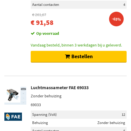
Aantal contacten
4
€ 261,67
-65%
€ 91,58
Op voorraad
Vandaag besteld, binnen 3 werkdagen bij u geleverd.
Bestellen
Luchtmassameter FAE 69033
Zonder behuizing
69033
Spanning (Volt)
12
Behuizing
Zonder behuizing
Aantal contacten
5