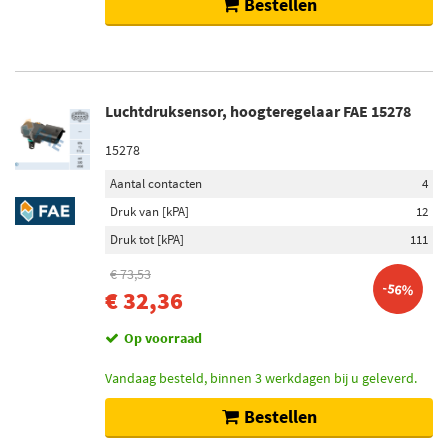
Bestellen
Luchtdruksensor, hoogteregelaar FAE 15278
15278
Aantal contacten
4
Druk van [kPA]
12
Druk tot [kPA]
111
€ 73,53
-56%
€ 32,36
Op voorraad
Vandaag besteld, binnen 3 werkdagen bij u geleverd.
Bestellen