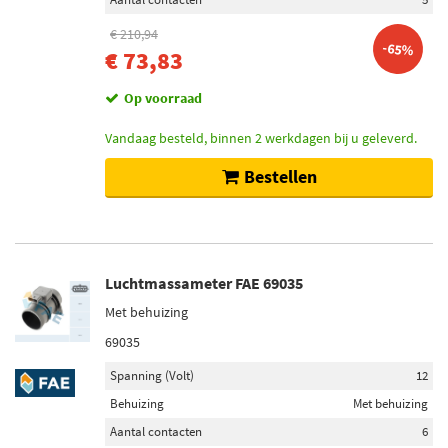
€ 210,94
-65%
€ 73,83
Op voorraad
Vandaag besteld, binnen 2 werkdagen bij u geleverd.
Bestellen
Luchtmassameter FAE 69035
Met behuizing
69035
Spanning (Volt)
12
Behuizing
Met behuizing
Aantal contacten
6