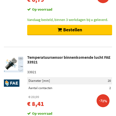
MAP sensor (204)
Op voorraad
Toon meer
Vandaag besteld, binnen 3 werkdagen bij u geleverd.
Lambdasonde
Bestellen
Regelsonde (88)
Verwarmd (85)
Diagnosesonde (53)
Planarsonde (26)
Temperatuursensor binnenkomende lucht FAE
Breedband-lambdasonde (24)
33921
Toon meer
33921
Inbouwplaats
Diameter [mm]
20
Achter (52)
Aantal contacten
2
Voor (39)
€ 28,99
-71%
Links voor (4)
€ 8,41
Rechts voor (4)
Op voorraad
Aan passagierszijde (3)