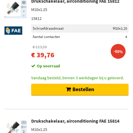
Drukschakelaar, airconditioning FAE 15812
M10x1.25
15812
Schroefdraadmaat
M10x1.25
Aantal contacten
4
€ 113,59
-65%
€ 39,76
Op voorraad
Vandaag besteld, binnen 3 werkdagen bij u geleverd.
Bestellen
Drukschakelaar, airconditioning FAE 15814
M10x1.25