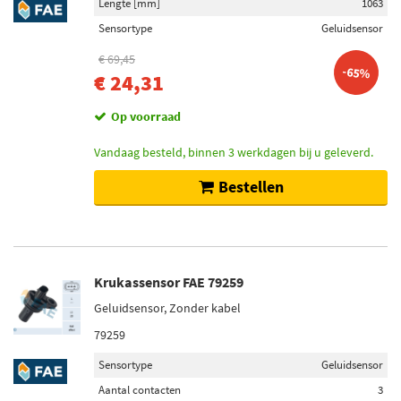
Lengte [mm]
1063
Sensortype
Geluidsensor
€ 69,45
-65%
€ 24,31
Op voorraad
Vandaag besteld, binnen 3 werkdagen bij u geleverd.
Bestellen
Krukassensor FAE 79259
Geluidsensor, Zonder kabel
79259
Sensortype
Geluidsensor
Aantal contacten
3