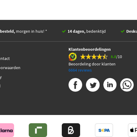
besteld,
morgen in huis! *
14 dagen,
bedenktijd
Desk
Klantenbeoordelingen
8.8
/10
ontact
Beoordeling door klanten
oorwaarden
6664 reviews
cy
d