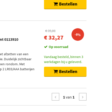
Bestellen
€ 35,08
-8%
€ 32,27
int 0113910
Op voorraad
het afzetten van een
Vandaag besteld, binnen 3
e. Duidelijk zichtbaar
werkdagen bij u geleverd.
epen rondom. Met
p 2 LR03/AAA batterijen
Bestellen
1
van
1