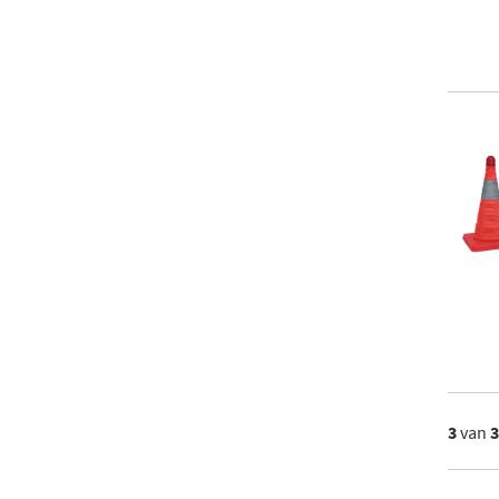
3
van