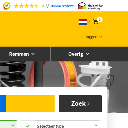
8.8
/
10
6664 reviews
0
Inloggen
Remmen
Overig
Zoek
L
Selecteer type