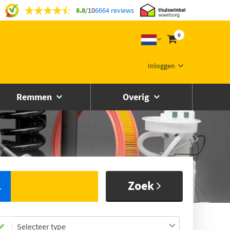
8.8
/
10
6664 reviews
0
Inloggen
Remmen
Overig
Zoek
L
Selecteer type