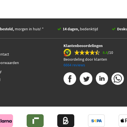
besteld,
morgen in huis! *
14 dagen,
bedenktijd
Desk
Klantenbeoordelingen
8.8
/10
ontact
Beoordeling door klanten
oorwaarden
6664 reviews
cy
d