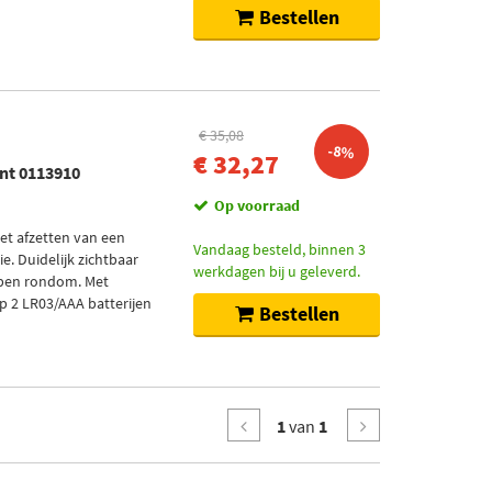
Bestellen
€ 35,08
-8%
€ 32,27
int 0113910
Op voorraad
het afzetten van een
Vandaag besteld, binnen 3
e. Duidelijk zichtbaar
werkdagen bij u geleverd.
epen rondom. Met
p 2 LR03/AAA batterijen
Bestellen
1
van
1