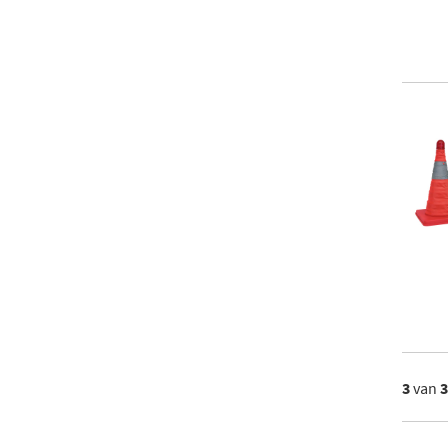
3
van