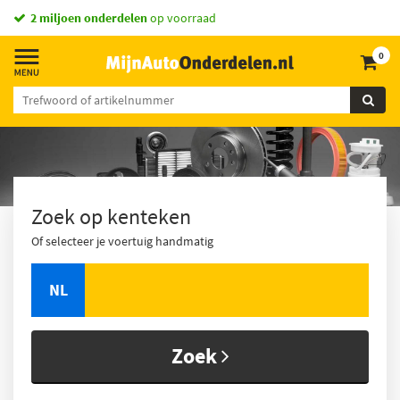
2 miljoen onderdelen
op voorraad
0
Zoek op kenteken
Of selecteer je voertuig handmatig
NL
Zoek