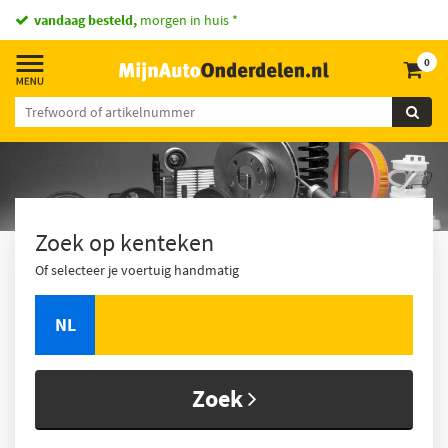
vandaag besteld,
morgen in huis *
0
Zoek op kenteken
Of selecteer je voertuig handmatig
NL
Zoek