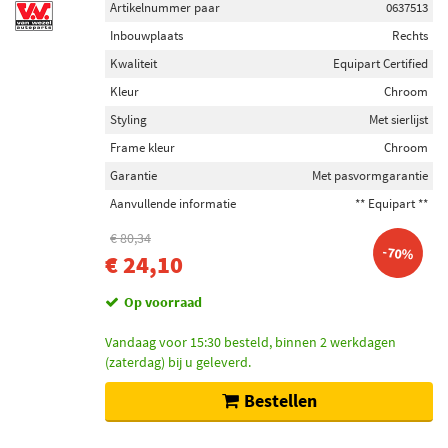
Artikelnummer paar
0637513
Inbouwplaats
Rechts
Kwaliteit
Equipart Certified
Kleur
Chroom
Styling
Met sierlijst
Frame kleur
Chroom
Garantie
Met pasvormgarantie
Aanvullende informatie
** Equipart **
€ 80,34
-70%
€ 24,10
Op voorraad
Vandaag voor 15:30 besteld, binnen 2 werkdagen
(zaterdag) bij u geleverd.
Bestellen