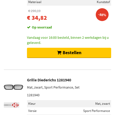
Materiaal
Kunststof
Diederichs (507)
€ 290,19
Blic (914)
-88%
€ 34,82
Mijnautoonderdelen (10)
Op voorraad
Toon meer
Vandaag voor 16:00 besteld, binnen 2 werkdagen bij u
geleverd.
Categorieën
Grille (1973)
Bestellen
Grille styling (10)
Inbouwplaats
Links voor (606)
Grille Diederichs 1281940
Rechts voor (389)
Mat, zwart, Sport Performance, Set
Voor (190)
1281940
Midden (118)
Kleur
Mat, zwart
Links (53)
Versie
Sport Performance