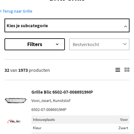
Terug naar Grille
Modellen
Kies je subcategorie
1 Serie
2 Serie
Filters
3 Serie
4 Serie
5 Serie
Toon meer
32
van
1973
producten
×
1973
Resultaten
Grille Blic 6502-07-0086919MP
Voor, zwart, Kunststof
×
Merk
6502-07-0086919MP
Van Wezel (325)
Inbouwplaats
Voor
Bodermann (215)
Kleur
Zwart