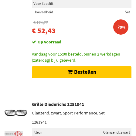
Toon meer
Voor facelift
Hoeveelheid
Set
Voorraad
€ 174,77
Op voorraad (1383)
-70%
€ 52,43
Niet op voorraad (590)
Op voorraad
Vandaag voor 15:00 besteld, binnen 2 werkdagen
(zaterdag) bij u geleverd.
Bestellen
Grille Diederichs 1281941
Glanzend, zwart, Sport Performance, Set
1281941
Kleur
Glanzend, zwart