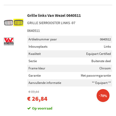
Grille links Van Wezel 0640511
GRILLE SIERROOSTER LINKS -97
0640511
Artikelnummer paar
0640512
Inbouwplaats
Links
Kwaliteit
Equipart Certified
Sectie
Buitenste deel
Frame kleur
Chroom
Garantie
Met pasvormgarantie
Aanvullende informatie
** Equipart **
€ 89,44
-70%
€ 26,84
Op voorraad