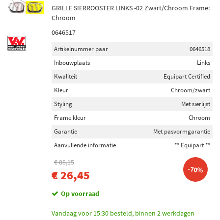
GRILLE SIERROOSTER LINKS -02 Zwart/Chroom Frame:
Chroom
0646517
Artikelnummer paar
0646518
Inbouwplaats
Links
Kwaliteit
Equipart Certified
Kleur
Chroom/zwart
Styling
Met sierlijst
Frame kleur
Chroom
Garantie
Met pasvormgarantie
Aanvullende informatie
** Equipart **
€ 88,15
-70%
€ 26,45
Op voorraad
Vandaag voor 15:30 besteld, binnen 2 werkdagen