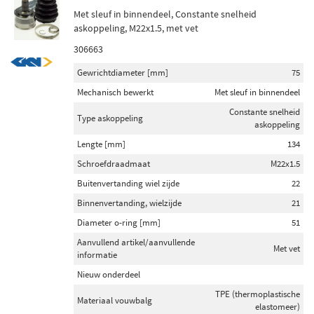
Met sleuf in binnendeel, Constante snelheid
askoppeling, M22x1.5, met vet
306663
Gewrichtdiameter [mm]
75
Mechanisch bewerkt
Met sleuf in binnendeel
Constante snelheid
Type askoppeling
askoppeling
Lengte [mm]
134
Schroefdraadmaat
M22x1.5
Buitenvertanding wiel zijde
22
Binnenvertanding, wielzijde
21
Diameter o-ring [mm]
51
Aanvullend artikel/aanvullende
Met vet
informatie
Nieuw onderdeel
TPE (thermoplastische
Materiaal vouwbalg
elastomeer)