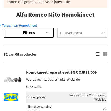
tonen die geschikt zijn voor jouw auto.
Alfa Romeo Mito Homokineet
Terug naar Homokineet
Filters
65
Resultaten
×
Merk
32
van
65
producten
SKF (5)
Metelli (8)
Homokineet reparatieset SNR OJK58.009
Gkn-Lobro (5)
Vooras rechts, Vooras links, Wielzijde
Febi Bilstein (4)
OJK58.009
BSG (3)
Vooras rechts, Vooras links,
Inbouwplaats
Wielzijde
Toon meer
Binnenvertanding,
22
wielzijde