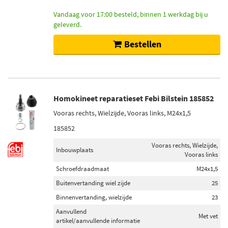
Vandaag voor 17:00 besteld, binnen 1 werkdag bij u
geleverd.
Bestellen
Homokineet reparatieset Febi Bilstein 185852
Vooras rechts, Wielzijde, Vooras links, M24x1,5
185852
Vooras rechts, Wielzijde,
Inbouwplaats
Vooras links
Schroefdraadmaat
M24x1,5
Buitenvertanding wiel zijde
25
Binnenvertanding, wielzijde
23
Aanvullend
Met vet
artikel/aanvullende informatie