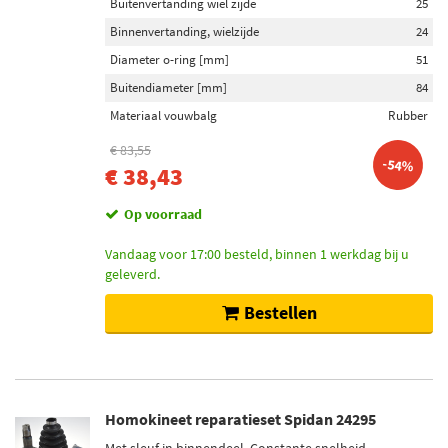
Buitenvertanding wiel zijde
25
Binnenvertanding, wielzijde
24
Diameter o-ring [mm]
51
Buitendiameter [mm]
84
Materiaal vouwbalg
Rubber
€ 83,55
-54%
€ 38,43
Op voorraad
Vandaag voor 17:00 besteld, binnen 1 werkdag bij u
geleverd.
Bestellen
Homokineet reparatieset Spidan 24295