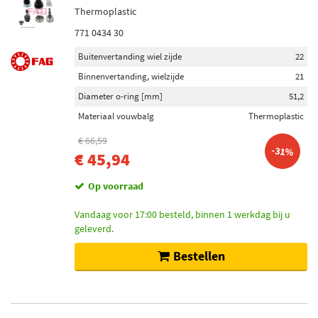
Thermoplastic
771 0434 30
Buitenvertanding wiel zijde
22
Binnenvertanding, wielzijde
21
Diameter o-ring [mm]
51,2
Materiaal vouwbalg
Thermoplastic
€ 66,59
-31%
€ 45,94
Op voorraad
Vandaag voor 17:00 besteld, binnen 1 werkdag bij u
geleverd.
Bestellen