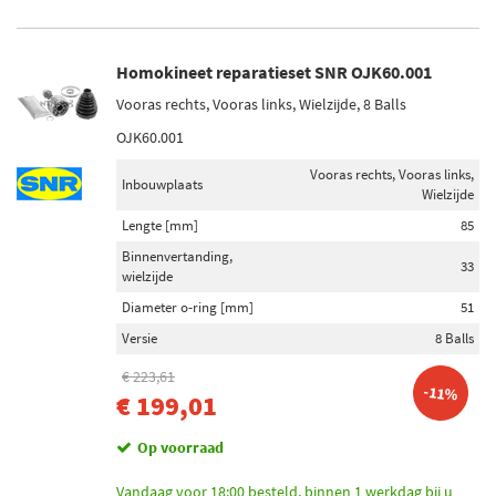
Homokineet reparatieset SNR OJK60.001
Vooras rechts, Vooras links, Wielzijde, 8 Balls
OJK60.001
Vooras rechts, Vooras links,
Inbouwplaats
Wielzijde
Lengte [mm]
85
Binnenvertanding,
33
wielzijde
Diameter o-ring [mm]
51
Versie
8 Balls
€ 223,61
-11%
€ 199,01
Op voorraad
Vandaag voor 18:00 besteld, binnen 1 werkdag bij u