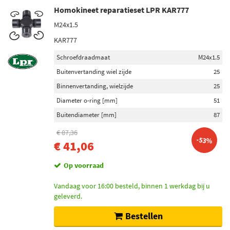
Homokineet reparatieset LPR KAR777
M24x1.5
KAR777
Schroefdraadmaat
M24x1.5
Buitenvertanding wiel zijde
25
Binnenvertanding, wielzijde
25
Diameter o-ring [mm]
51
Buitendiameter [mm]
87
€ 87,36
-53%
€ 41,06
Op voorraad
Vandaag voor 16:00 besteld, binnen 1 werkdag bij u
geleverd.
Bestellen