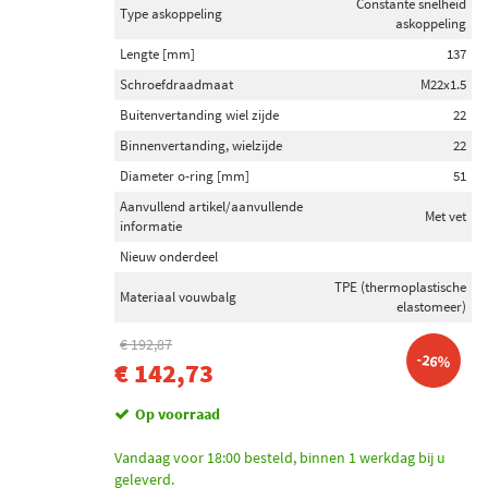
Constante snelheid
Type askoppeling
askoppeling
Lengte [mm]
137
Schroefdraadmaat
M22x1.5
Buitenvertanding wiel zijde
22
Binnenvertanding, wielzijde
22
Diameter o-ring [mm]
51
Aanvullend artikel/aanvullende
Met vet
informatie
Nieuw onderdeel
TPE (thermoplastische
Materiaal vouwbalg
elastomeer)
€ 192,87
-26%
€ 142,73
Op voorraad
Vandaag voor 18:00 besteld, binnen 1 werkdag bij u
geleverd.