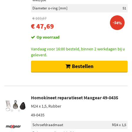
Inbouwplaats
Diameter o-ring [mm]
51
Wielzijde (21)
€ 103,67
Vooras links (11)
-54%
€ 47,69
Vooras rechts (11)
Vooras (3)
Op voorraad
Vandaag voor 16:00 besteld, binnen 2 werkdagen bij u
Voorraad
geleverd.
Op voorraad (35)
Bestellen
Niet op voorraad (30)
Homokineet reparatieset Maxgear 49-0435
M24 x 1,5, Rubber
49-0435
Schroefdraadmaat
M24 x 1,5