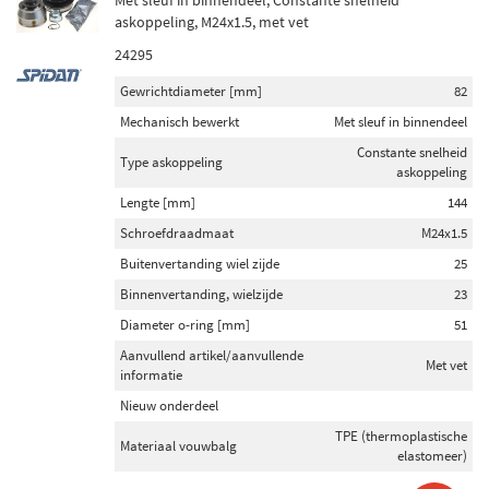
Met sleuf in binnendeel, Constante snelheid
askoppeling, M24x1.5, met vet
24295
Gewrichtdiameter [mm]
82
Mechanisch bewerkt
Met sleuf in binnendeel
Constante snelheid
Type askoppeling
askoppeling
Lengte [mm]
144
Schroefdraadmaat
M24x1.5
Buitenvertanding wiel zijde
25
Binnenvertanding, wielzijde
23
Diameter o-ring [mm]
51
Aanvullend artikel/aanvullende
Met vet
informatie
Nieuw onderdeel
TPE (thermoplastische
Materiaal vouwbalg
elastomeer)