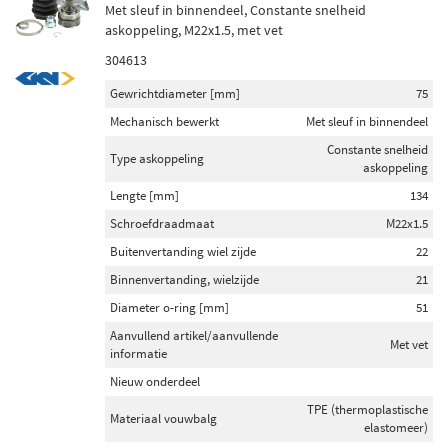
Met sleuf in binnendeel, Constante snelheid
askoppeling, M22x1.5, met vet
304613
Gewrichtdiameter [mm]
75
Mechanisch bewerkt
Met sleuf in binnendeel
Constante snelheid
Type askoppeling
askoppeling
Lengte [mm]
134
Schroefdraadmaat
M22x1.5
Buitenvertanding wiel zijde
22
Binnenvertanding, wielzijde
21
Diameter o-ring [mm]
51
Aanvullend artikel/aanvullende
Met vet
informatie
Nieuw onderdeel
TPE (thermoplastische
Materiaal vouwbalg
elastomeer)