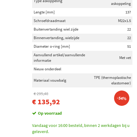
Type askoppeling
askoppeling
Lengte [mm]
137
Schroefdraadmaat
M22x1.5
Buitenvertanding wiel zijde
22
Binnenvertanding, wielzijde
22
Diameter o-ring [mm]
51
Aanvullend artikel/aanvullende
Met vet
informatie
Nieuw onderdeel
TPE (thermoplastische
Materiaal vouwbalg
elastomeer)
€ 295,48
-54%
€ 135,92
Op voorraad
Vandaag voor 16:00 besteld, binnen 2 werkdagen bij u
geleverd.