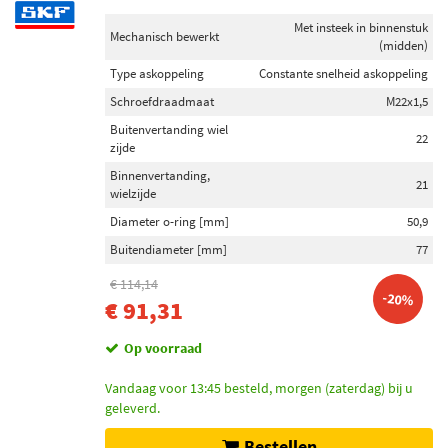
Met insteek in binnenstuk
Mechanisch bewerkt
(midden)
Type askoppeling
Constante snelheid askoppeling
Schroefdraadmaat
M22x1,5
Buitenvertanding wiel
22
zijde
Binnenvertanding,
21
wielzijde
Diameter o-ring [mm]
50,9
Buitendiameter [mm]
77
€ 114,14
-20%
€ 91,31
Op voorraad
Vandaag voor 13:45 besteld, morgen (zaterdag) bij u
geleverd.
Bestellen