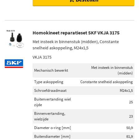
Homokineet reparatieset SKF VKJA 3175
Met insteek in binnenstuk (midden), Constante
snelheid askoppeling, M24x1,5
VKJA 3175
Met insteek in binnenstuk
Mechanisch bewerkt
(midden)
Type askoppeling
Constante snelheid askoppeling
Schroefdraadmaat
M24x1,5
Buitenvertanding wiel
25
zijde
Binnenvertanding,
23
wielzijde
Diameter o-ring [mm]
50,9
Buitendiameter [mm]
81,9