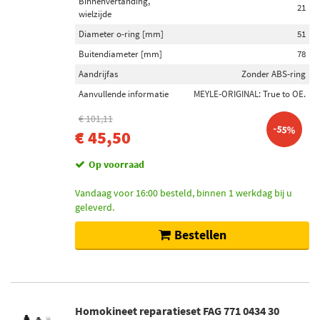
Binnenvertanding,
21
wielzijde
Diameter o-ring [mm]
51
Buitendiameter [mm]
78
Aandrijfas
Zonder ABS-ring
Aanvullende informatie
MEYLE-ORIGINAL: True to OE.
€ 101,11
-55%
€ 45,50
Op voorraad
Vandaag voor 16:00 besteld, binnen 1 werkdag bij u
geleverd.
Bestellen
Homokineet reparatieset FAG 771 0434 30