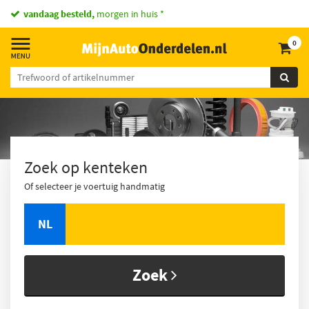
vandaag besteld,
morgen in huis *
0
Zoek op kenteken
Of selecteer je voertuig handmatig
NL
Zoek