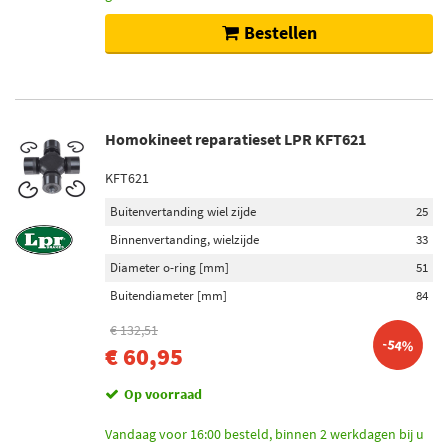
Bestellen
Homokineet reparatieset LPR KFT621
KFT621
Buitenvertanding wiel zijde
25
Binnenvertanding, wielzijde
33
Diameter o-ring [mm]
51
Buitendiameter [mm]
84
€ 132,51
-54%
€ 60,95
Op voorraad
Vandaag voor 16:00 besteld, binnen 2 werkdagen bij u