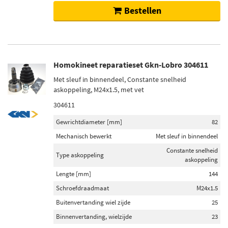
Bestellen
Homokineet reparatieset Gkn-Lobro 304611
Met sleuf in binnendeel, Constante snelheid
askoppeling, M24x1.5, met vet
304611
Gewrichtdiameter [mm]
82
Mechanisch bewerkt
Met sleuf in binnendeel
Constante snelheid
Type askoppeling
askoppeling
Lengte [mm]
144
Schroefdraadmaat
M24x1.5
Buitenvertanding wiel zijde
25
Binnenvertanding, wielzijde
23