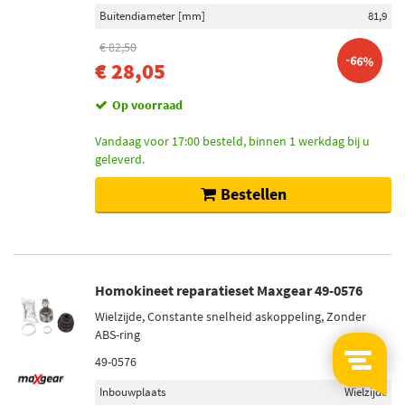
Buitendiameter [mm]
81,9
€ 82,50
-66%
€ 28,05
Op voorraad
Vandaag voor 17:00 besteld, binnen 1 werkdag bij u
geleverd.
Bestellen
Homokineet reparatieset Maxgear 49-0576
Wielzijde, Constante snelheid askoppeling, Zonder
ABS-ring
49-0576
Inbouwplaats
Wielzijde