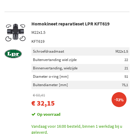
Homokineet reparatieset LPR KFT619
M22x1.5
KFT619
Schroefdraadmaat
M22x1.5
Buitenvertanding wiel zijde
22
Binnenvertanding, wielzijde
21
Diameter o-ring [mm]
51
Buitendiameter [mm]
75,1
€ 68,41
-53%
€ 32,15
Op voorraad
Vandaag voor 16:00 besteld, binnen 1 werkdag bij u
geleverd.