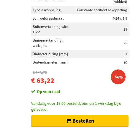
(midden)
Type askoppeling
Constante snelheid askoppeling
Schroefdraadmaat
M24 x 1,5
Buitenvertanding wiel
25
zijde
Binnenvertanding,
25
wielzijde
Diameter o-ring [mm]
51
Buitendiameter [mm]
90
€ 143,70
-56%
€ 63,22
Op voorraad
Vandaag voor 17:00 besteld, binnen 1 werkdag bij u
geleverd.
Bestellen