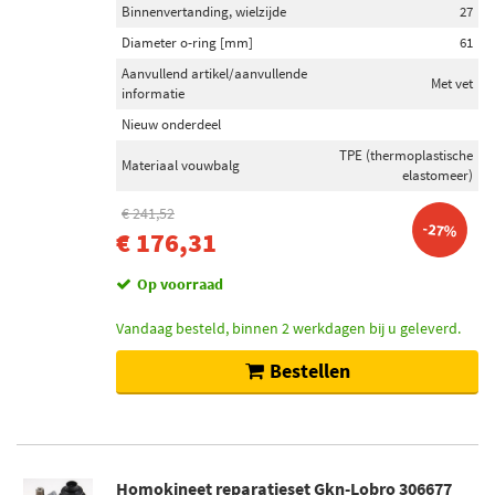
Binnenvertanding, wielzijde
27
Diameter o-ring [mm]
61
Aanvullend artikel/aanvullende
Met vet
informatie
Nieuw onderdeel
TPE (thermoplastische
Materiaal vouwbalg
elastomeer)
€ 241,52
-27%
€ 176,31
Op voorraad
Vandaag besteld, binnen 2 werkdagen bij u geleverd.
Bestellen
Homokineet reparatieset Gkn-Lobro 306677