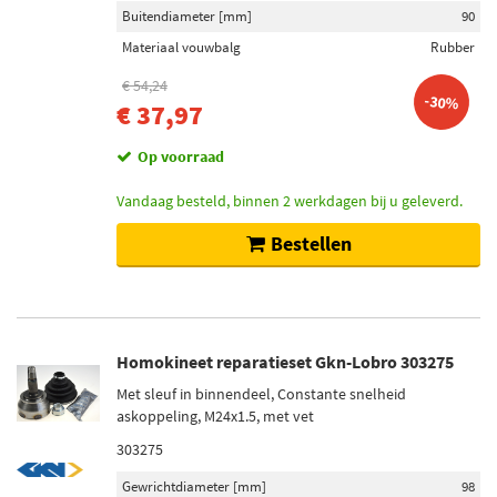
Buitendiameter [mm]
90
Materiaal vouwbalg
Rubber
€ 54,24
-30%
€ 37,97
Op voorraad
Vandaag besteld, binnen 2 werkdagen bij u geleverd.
Bestellen
Homokineet reparatieset Gkn-Lobro 303275
Met sleuf in binnendeel, Constante snelheid
askoppeling, M24x1.5, met vet
303275
Gewrichtdiameter [mm]
98