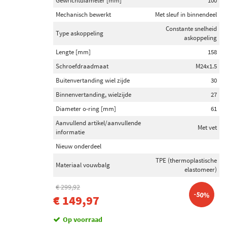
Gewrichtdiameter [mm]
100
Mechanisch bewerkt
Met sleuf in binnendeel
Constante snelheid
Type askoppeling
askoppeling
Lengte [mm]
158
Schroefdraadmaat
M24x1.5
Buitenvertanding wiel zijde
30
Binnenvertanding, wielzijde
27
Diameter o-ring [mm]
61
Aanvullend artikel/aanvullende
Met vet
informatie
Nieuw onderdeel
TPE (thermoplastische
Materiaal vouwbalg
elastomeer)
€ 299,92
-50%
€ 149,97
Op voorraad