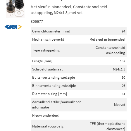
Met sleuf in binnendeel, Constante snelheid
askoppeling, M24x1.5, met vet
306677
Gewrichtdiameter [mm]
94
Mechanisch bewerkt
Met sleuf in binnendeel
Constante snelheid
Type askoppeling
askoppeling
Lengte [mm]
157
Schroefdraadmaat
M24x1.5
Buitenvertanding wiel zijde
30
Binnenvertanding, wielzijde
26
Diameter o-ring [mm]
61
Aanvullend artikel/aanvullende
Met vet
informatie
Nieuw onderdeel
TPE (thermoplastische
Materiaal vouwbalg
elastomeer)