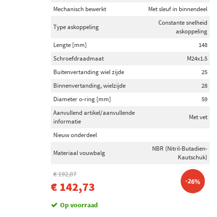
Mechanisch bewerkt
Met sleuf in binnendeel
Constante snelheid
Type askoppeling
askoppeling
Lengte [mm]
148
Schroefdraadmaat
M24x1.5
Buitenvertanding wiel zijde
25
Binnenvertanding, wielzijde
28
Diameter o-ring [mm]
59
Aanvullend artikel/aanvullende
Met vet
informatie
Nieuw onderdeel
NBR (Nitril-Butadien-
Materiaal vouwbalg
Kautschuk)
€ 192,87
-26%
€ 142,73
Op voorraad