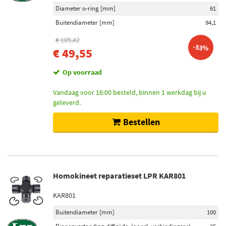
Diameter o-ring [mm]
61
Buitendiameter [mm]
94,1
€ 105,42
-53%
€ 49,55
Op voorraad
Vandaag voor 16:00 besteld, binnen 1 werkdag bij u
geleverd.
Bestellen
Homokineet reparatieset LPR KAR801
KAR801
Buitendiameter [mm]
100