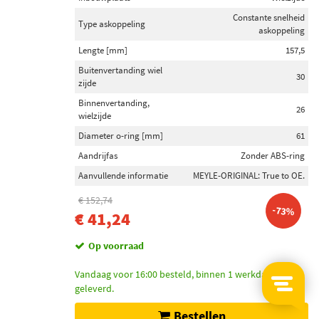
Constante snelheid
Type askoppeling
askoppeling
Lengte [mm]
157,5
Buitenvertanding wiel
30
zijde
Binnenvertanding,
26
wielzijde
Diameter o-ring [mm]
61
Aandrijfas
Zonder ABS-ring
Aanvullende informatie
MEYLE-ORIGINAL: True to OE.
€ 152,74
-73%
€ 41,24
Op voorraad
Vandaag voor 16:00 besteld, binnen 1 werkdag bij u
geleverd.
Bestellen