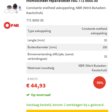
Homokineet reparatieset FAG 771 0050 30
Constante snelheid askoppeling, NBR (Nitril-Butadien-
Kautschuk)
771 0050 30
Constante snelheid
Type askoppeling
askoppeling
Lengte [mm]
32
Buitendiameter [mm]
100
Binnenvertanding diff.zijde, (aansl.
25
verbindingsas)
NBR (Nitril-Butadien-
Materiaal vouwbalg
Kautschuk)
€ 60,71
-26%
€ 44,93
Op voorraad
Vandaag besteld, binnen 2 werkdagen bij u geleverd.