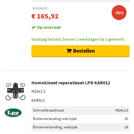
€ 224,21
-26%
€ 165,92
Op voorraad
Vandaag besteld, binnen 2 werkdagen bij u geleverd.
Bestellen
Homokineet reparatieset LPR KAR012
M24x1.5
KAR012
Schroefdraadmaat
M24x1.5
Buitenvertanding wiel zijde
25
Binnenvertanding, wielzijde
28