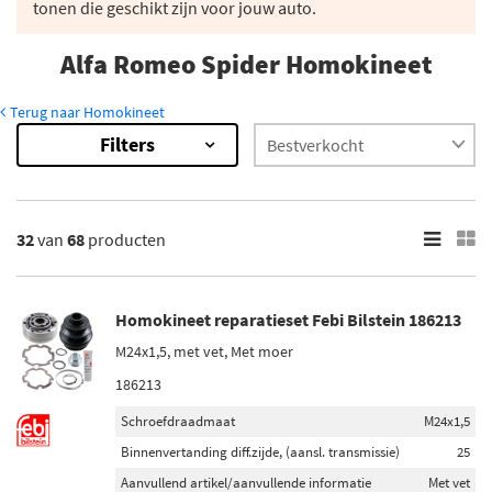
tonen die geschikt zijn voor jouw auto.
Alfa Romeo Spider Homokineet
Terug naar Homokineet
Filters
68
Resultaten
×
Merk
32
van
68
producten
SKF (8)
Metelli (8)
Homokineet reparatieset Febi Bilstein 186213
Gkn-Lobro (3)
M24x1,5, met vet, Met moer
Febi Bilstein (2)
186213
LPR (12)
Schroefdraadmaat
M24x1,5
Toon meer
Binnenvertanding diff.zijde, (aansl. transmissie)
25
Aanvullend artikel/aanvullende informatie
Met vet