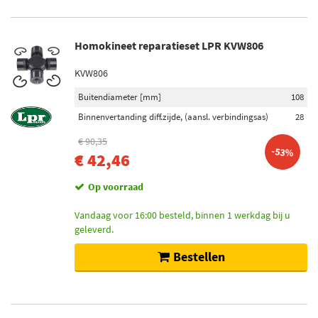
Homokineet reparatieset LPR KVW806
KVW806
Buitendiameter [mm]
108
Binnenvertanding diff.zijde, (aansl. verbindingsas)
28
€ 90,35
-53%
€ 42,46
Op voorraad
Vandaag voor 16:00 besteld, binnen 1 werkdag bij u
geleverd.
Bestellen