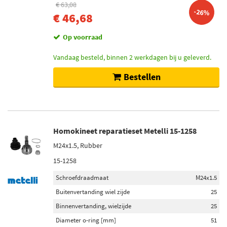
€ 63,08
-26%
€ 46,68
Op voorraad
Vandaag besteld, binnen 2 werkdagen bij u geleverd.
Bestellen
Homokineet reparatieset Metelli 15-1258
M24x1.5, Rubber
15-1258
Schroefdraadmaat
M24x1.5
Buitenvertanding wiel zijde
25
Binnenvertanding, wielzijde
25
Diameter o-ring [mm]
51