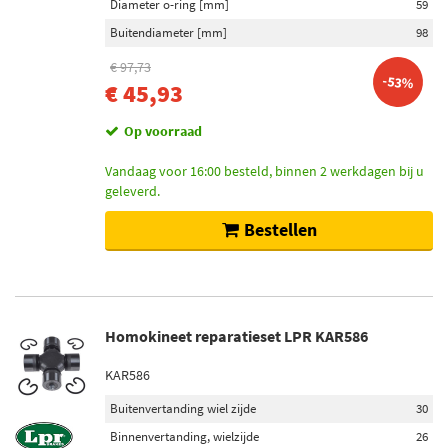
Diameter o-ring [mm]
59
Buitendiameter [mm]
98
€ 97,73
-53%
€ 45,93
Op voorraad
Vandaag voor 16:00 besteld, binnen 2 werkdagen bij u
geleverd.
Bestellen
Homokineet reparatieset LPR KAR586
KAR586
Buitenvertanding wiel zijde
30
Binnenvertanding, wielzijde
26