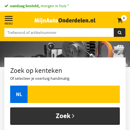
vandaag besteld,
morgen in huis *
0
Zoek op kenteken
Of selecteer je voertuig handmatig
NL
Zoek