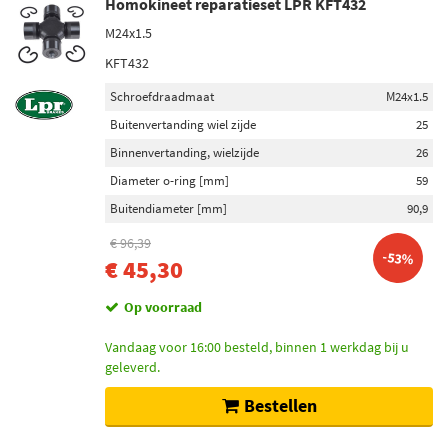
Homokineet reparatieset LPR KFT432
M24x1.5
KFT432
Schroefdraadmaat
M24x1.5
Buitenvertanding wiel zijde
25
Binnenvertanding, wielzijde
26
Diameter o-ring [mm]
59
Buitendiameter [mm]
90,9
€ 96,39
-53%
€ 45,30
Op voorraad
Vandaag voor 16:00 besteld, binnen 1 werkdag bij u
geleverd.
Bestellen