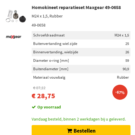
Homokineet reparatieset Maxgear 49-0658
M24 x 1,5, Rubber
49-0658
Schroefdraadmaat
M24 x 1,5
Buitenvertanding wiel zijde
25
Binnenvertanding, wielzijde
26
Diameter o-ring [mm]
59
Buitendiameter [mm]
90,9
Materiaal vouwbalg
Rubber
€ 87,12
-67%
€ 28,75
Op voorraad
Vandaag besteld, binnen 2 werkdagen bij u geleverd.
Bestellen