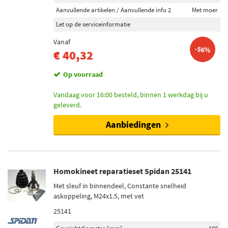
Inbouwplaats
Aanvullende artikelen / Aanvullende info 2
Met moer
Wielzijde (9)
Let op de serviceinformatie
Vooras links (3)
Vanaf
-56%
Vooras rechts (3)
€ 40,32
Versnellingsbak zijde (2)
Op voorraad
Voorraad
Vandaag voor 16:00 besteld, binnen 1 werkdag bij u
geleverd.
Niet op voorraad (35)
Op voorraad (33)
Aanbiedingen
Homokineet reparatieset Spidan 25141
Met sleuf in binnendeel, Constante snelheid
askoppeling, M24x1.5, met vet
25141