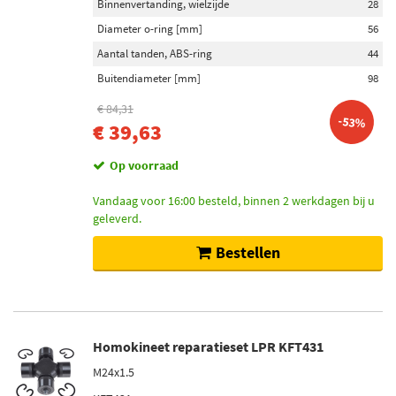
Binnenvertanding, wielzijde
28
Diameter o-ring [mm]
56
Aantal tanden, ABS-ring
44
Buitendiameter [mm]
98
€ 84,31
-53%
€ 39,63
Op voorraad
Vandaag voor 16:00 besteld, binnen 2 werkdagen bij u
geleverd.
Bestellen
Homokineet reparatieset LPR KFT431
M24x1.5