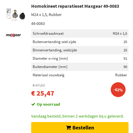
Homokineet reparatieset Maxgear 49-0083
M24 x 1,5, Rubber
49-0083
Schroefdraadmaat
M24 x 1,5
Buitenvertanding wiel zijde
25
Binnenvertanding, wielzijde
25
Diameter o-ring [mm]
51
Buitendiameter [mm]
90
Materiaal vouwbalg
Rubber
€ 67,03
-62%
€ 25,47
Op voorraad
Vandaag besteld, binnen 2 werkdagen bij u geleverd.
Bestellen