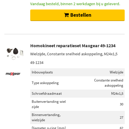
Vandaag besteld, binnen 2 werkdagen bij u geleverd.
Bestellen
Homokineet reparatieset Maxgear 49-1234
Wielzijde, Constante snelheid askoppeling, M24x1,5
49-1234
Inbouwplaats
Wielzijde
Constante snelheid
Type askoppeling
askoppeling
Schroefdraadmaat
M24x1,5
Buitenvertanding wiel
30
zijde
Binnenvertanding,
27
wielzijde
Diameter o-ring [mm]
62