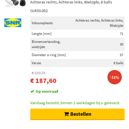
Achteras rechts, Achteras links, Wielzijde, 8 balls
OJK50.002
Achteras rechts, Achteras links,
Inbouwplaats
Wielzijde
Lengte [mm]
71
Binnenvertanding,
30
wielzijde
Diameter o-ring [mm]
57
Versie
8 balls
€ 210,78
-11%
€ 187,60
Op voorraad
Vandaag besteld, binnen 2 werkdagen bij u geleverd.
Bestellen