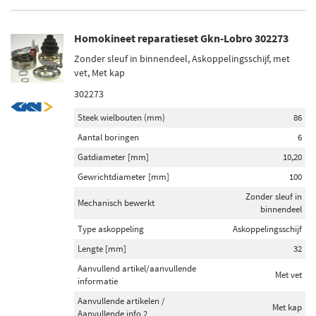
Homokineet reparatieset Gkn-Lobro 302273
Zonder sleuf in binnendeel, Askoppelingsschijf, met
vet, Met kap
302273
Steek wielbouten (mm)
86
Aantal boringen
6
Gatdiameter [mm]
10,20
Gewrichtdiameter [mm]
100
Zonder sleuf in
Mechanisch bewerkt
binnendeel
Type askoppeling
Askoppelingsschijf
Lengte [mm]
32
Aanvullend artikel/aanvullende
Met vet
informatie
Aanvullende artikelen /
Met kap
Aanvullende info 2