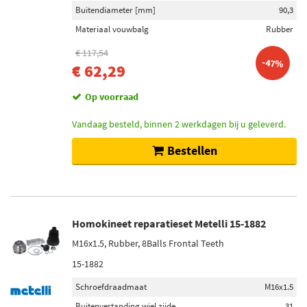
Buitendiameter [mm]
90,3
Materiaal vouwbalg
Rubber
€ 117,54
-47%
€ 62,29
Op voorraad
Vandaag besteld, binnen 2 werkdagen bij u geleverd.
Bestellen
Homokineet reparatieset Metelli 15-1882
M16x1.5, Rubber, 8Balls Frontal Teeth
15-1882
Schroefdraadmaat
M16x1.5
Buitenvertanding wiel zijde
31