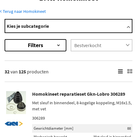
Terug naar Homokineet
Modellen
Kies je subcategorie
1 Serie
1502...2002
Filters
2 Serie
2500...3.2
2500...3.3
Toon meer
32
van
125
producten
×
125
Resultaten
Homokineet reparatieset Gkn-Lobro 306289
Met sleuf in binnendeel, 8-kogelige koppeling, M16x1.5,
×
met vet
Merk
306289
SKF (6)
Gewrichtdiameter [mm]
88
Metelli (10)
Mechanisch bewerkt
Met sleuf in binnendeel