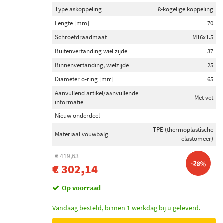
Type askoppeling
8-kogelige koppeling
Lengte [mm]
70
Schroefdraadmaat
M16x1.5
Buitenvertanding wiel zijde
37
Binnenvertanding, wielzijde
25
Diameter o-ring [mm]
65
Aanvullend artikel/aanvullende
Met vet
informatie
Nieuw onderdeel
TPE (thermoplastische
Materiaal vouwbalg
elastomeer)
€ 419,63
-28%
€ 302,14
Op voorraad
Vandaag besteld, binnen 1 werkdag bij u geleverd.