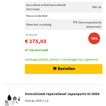
Aanvullend artikel/aanvullende
Met vet
informatie
Nieuw onderdeel
TPE (thermoplastische
Materiaal vouwbalg
elastomeer)
€ 382,00
-28%
€ 275,03
Op voorraad
Vandaag besteld, binnen 2 werkdagen bij u geleverd.
Bestellen
Homokineet reparatieset Japanparts GI-0054
Vooras, M16 x 1,5