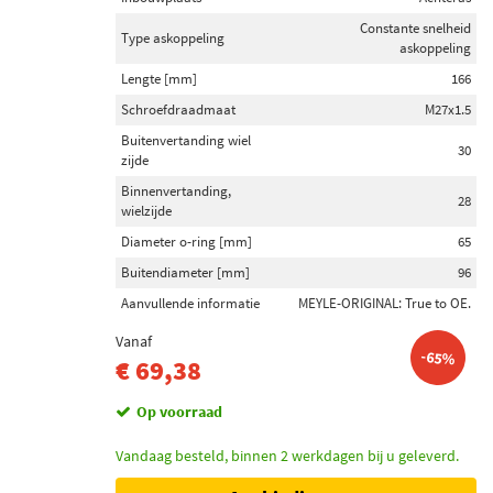
Constante snelheid
Type askoppeling
askoppeling
Lengte [mm]
166
Schroefdraadmaat
M27x1.5
Buitenvertanding wiel
30
zijde
Binnenvertanding,
28
wielzijde
Diameter o-ring [mm]
65
Buitendiameter [mm]
96
Aanvullende informatie
MEYLE-ORIGINAL: True to OE.
Vanaf
-65%
€ 69,38
Op voorraad
Vandaag besteld, binnen 2 werkdagen bij u geleverd.