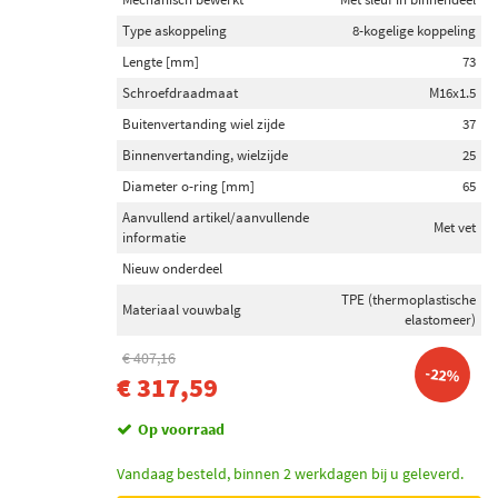
Gkn-Lobro (6)
Type askoppeling
8-kogelige koppeling
Febi Bilstein (4)
Lengte [mm]
73
Kavo Parts (1)
Schroefdraadmaat
M16x1.5
Buitenvertanding wiel zijde
37
Toon meer
Binnenvertanding, wielzijde
25
Diameter o-ring [mm]
65
Inbouwplaats
Aanvullend artikel/aanvullende
Wielzijde (40)
Met vet
informatie
Versnellingsbak zijde (20)
Nieuw onderdeel
Vooras links (20)
TPE (thermoplastische
Materiaal vouwbalg
Achteras (18)
elastomeer)
Vooras rechts (17)
€ 407,16
-22%
€ 317,59
Toon meer
Op voorraad
Voorraad
Op voorraad (76)
Vandaag besteld, binnen 2 werkdagen bij u geleverd.