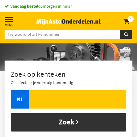
vandaag besteld,
morgen in huis *
0
Zoek op kenteken
Of selecteer je voertuig handmatig
NL
Zoek