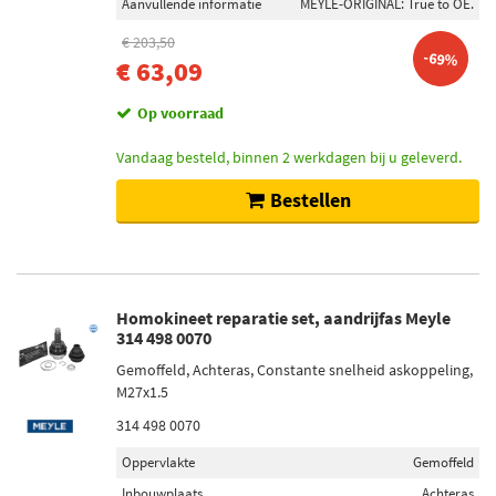
Aanvullende informatie
MEYLE-ORIGINAL: True to OE.
€ 203,50
-69%
€ 63,09
Op voorraad
Vandaag besteld, binnen 2 werkdagen bij u geleverd.
Bestellen
Homokineet reparatie set, aandrijfas Meyle
314 498 0070
Gemoffeld, Achteras, Constante snelheid askoppeling,
M27x1.5
314 498 0070
Oppervlakte
Gemoffeld
Inbouwplaats
Achteras