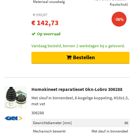
Materiaal vouwbalg
Kautschuk)
€ 192,87
-26%
€ 142,73
Op voorraad
Vandaag besteld, binnen 2 werkdagen bij u geleverd.
Bestellen
Homokineet reparatieset Gkn-Lobro 306288
Met sleuf in binnendeel, 8-kogelige koppeling, M16x1.5,
met vet
306288
Gewrichtdiameter [mm]
86
Mechanisch bewerkt
Met sleuf in binnendeel