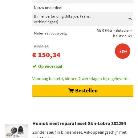
Nieuw onderdeel
Binnenvertanding diff.zijde, (aansl.
25
verbindingsas)
NBR (Nitril-Butadien-
Materiaal vouwbalg
Kautschuk)
€ 203,16
-26%
€ 150,34
Op voorraad
Vandaag besteld, binnen 2 werkdagen bij u geleverd.
Bestellen
Homokineet reparatieset Gkn-Lobro 302294
Zonder sleuf in binnendeel, Askoppelingsschijf, met