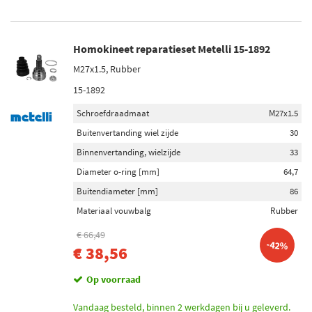
Homokineet reparatieset Metelli 15-1892
M27x1.5, Rubber
15-1892
Schroefdraadmaat
M27x1.5
Buitenvertanding wiel zijde
30
Binnenvertanding, wielzijde
33
Diameter o-ring [mm]
64,7
Buitendiameter [mm]
86
Materiaal vouwbalg
Rubber
€ 66,49
-42%
€ 38,56
Op voorraad
Vandaag besteld, binnen 2 werkdagen bij u geleverd.