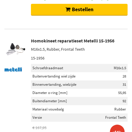
Bestellen
Homokineet reparatieset Metelli 15-1956
M16x1.5, Rubber, Frontal Teeth
15-1956
Schroefdraadmaat
M16x1.5
Buitenvertanding wiel zijde
28
Binnenvertanding, wielzijde
31
Diameter o-ring [mm]
55,95
Buitendiameter [mm]
92
Materiaal vouwbalg
Rubber
Versie
Frontal Teeth
€ 167,95