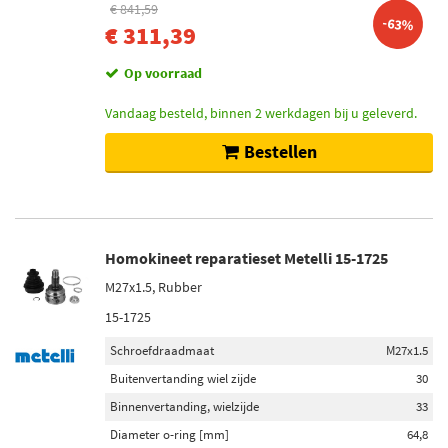
€ 841,59
-63%
€ 311,39
Op voorraad
Vandaag besteld, binnen 2 werkdagen bij u geleverd.
Bestellen
Homokineet reparatieset Metelli 15-1725
M27x1.5, Rubber
15-1725
Schroefdraadmaat
M27x1.5
Buitenvertanding wiel zijde
30
Binnenvertanding, wielzijde
33
Diameter o-ring [mm]
64,8