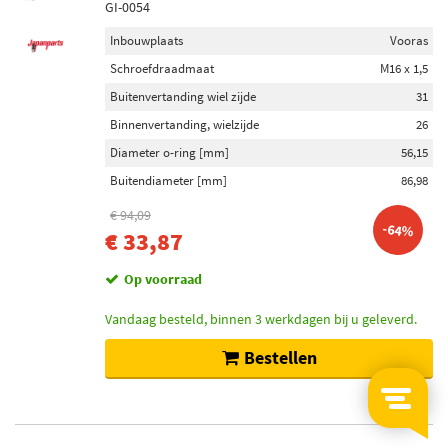
GI-0054
Inbouwplaats
Vooras
Schroefdraadmaat
M16 x 1,5
Buitenvertanding wiel zijde
31
Binnenvertanding, wielzijde
26
Diameter o-ring [mm]
56,15
Buitendiameter [mm]
86,98
€ 94,09
-64%
€ 33,87
Op voorraad
Vandaag besteld, binnen 3 werkdagen bij u geleverd.
Bestellen