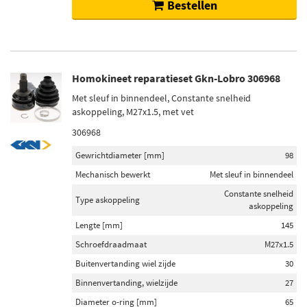
Bestellen
Homokineet reparatieset Gkn-Lobro 306968
Met sleuf in binnendeel, Constante snelheid
askoppeling, M27x1.5, met vet
306968
Gewrichtdiameter [mm]
98
Mechanisch bewerkt
Met sleuf in binnendeel
Constante snelheid
Type askoppeling
askoppeling
Lengte [mm]
145
Schroefdraadmaat
M27x1.5
Buitenvertanding wiel zijde
30
Binnenvertanding, wielzijde
27
Diameter o-ring [mm]
65