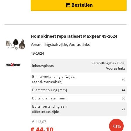
Niet op voorraad (49)
Bestellen
Homokineet reparatieset Maxgear 49-1624
Versnellingsbak zijde, Vooras links
49-1624
Versnellingsbak zijde,
Inbouwplaats
Vooras links
Binnenvertanding diff.zijde,
26
(aansl. transmissie)
Diameter o-ring [mm]
44
Buitendiameter [mm]
86
Buitenvertanding aan
27
differentieel zijde
€ 113,07
-61%
€ 44,10