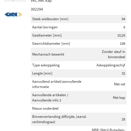
vet, Met kap
302294
Steek wielbouten (mm)
94
Aantal boringen
6
Gatdiameter [mm]
10,20
Gewrichtdiameter [mm]
108
Zonder sleuf in
Mechanisch bewerkt
binnendeel
Type askoppeling
Askoppelingsschijf
Lengte [mm]
32
Aanvullend artikel/aanvullende
Met vet
informatie
Aanvullende artikelen /
Met kap
Aanvullende info 2
Nieuw onderdeel
Binnenvertanding diff.zijde, (aansl.
28
verbindingsas)
NBR (Nitril-Butadien-