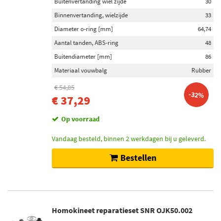
Buitenvertanding wiel zijde
30
Binnenvertanding, wielzijde
33
Diameter o-ring [mm]
64,74
Aantal tanden, ABS-ring
48
Buitendiameter [mm]
86
Materiaal vouwbalg
Rubber
€ 54,85
-32%
€ 37,29
Op voorraad
Vandaag besteld, binnen 2 werkdagen bij u geleverd.
Bestellen
Homokineet reparatieset SNR OJK50.002