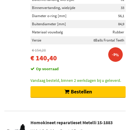
Binnenvertanding, wielzijde
33
Diameter o-ring [mm]
56,1
Buitendiameter [mm]
84,9
Materiaal vouwbalg
Rubber
Versie
8Balls Frontal Teeth
€ 154,28
-9%
€ 140,40
Op voorraad
Vandaag besteld, binnen 2 werkdagen bij u geleverd.
Bestellen
Homokineet reparatieset Metelli 15-1883