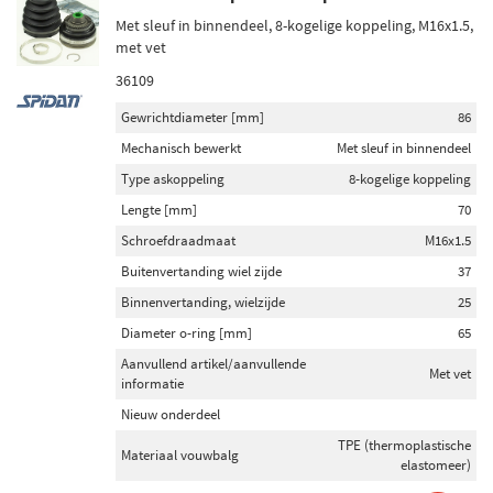
Met sleuf in binnendeel, 8-kogelige koppeling, M16x1.5,
met vet
36109
Gewrichtdiameter [mm]
86
Mechanisch bewerkt
Met sleuf in binnendeel
Type askoppeling
8-kogelige koppeling
Lengte [mm]
70
Schroefdraadmaat
M16x1.5
Buitenvertanding wiel zijde
37
Binnenvertanding, wielzijde
25
Diameter o-ring [mm]
65
Aanvullend artikel/aanvullende
Met vet
informatie
Nieuw onderdeel
TPE (thermoplastische
Materiaal vouwbalg
elastomeer)