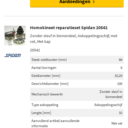
Aanbiedingen
Homokineet reparatieset Spidan 20542
Zonder sleuf in binnendeel, Askoppelingsschijf, met
vet, Met kap
20542
Steek wielbouten (mm)
86
Aantal boringen
6
Gatdiameter [mm]
10,20
Gewrichtdiameter [mm]
100
Zonder sleuf in
Mechanisch bewerkt
binnendeel
Type askoppeling
Askoppelingsschijf
Lengte [mm]
32
Aanvullend artikel/aanvullende
Met vet
informatie