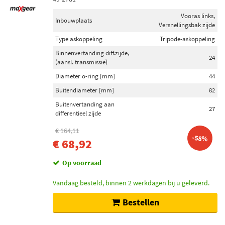
Vooras links,
Inbouwplaats
Versnellingsbak zijde
Type askoppeling
Tripode-askoppeling
Binnenvertanding diff.zijde,
24
(aansl. transmissie)
Diameter o-ring [mm]
44
Buitendiameter [mm]
82
Buitenvertanding aan
27
differentieel zijde
€ 164,11
-58%
€ 68,92
Op voorraad
Vandaag besteld, binnen 2 werkdagen bij u geleverd.
Bestellen