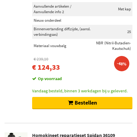
Aanvullende artikelen /
Met kap
Aanvullende info 2
Nieuw onderdeel
Binnenvertanding diff.zijde, (aansl.
25
verbindingsas)
NBR (Nitril-Butadien-
Materiaal vouwbalg
Kautschuk)
€ 239,10
-48%
€ 124,33
Op voorraad
Vandaag besteld, binnen 3 werkdagen bij u geleverd.
Bestellen
Homokineet reparatieset Spidan 36109