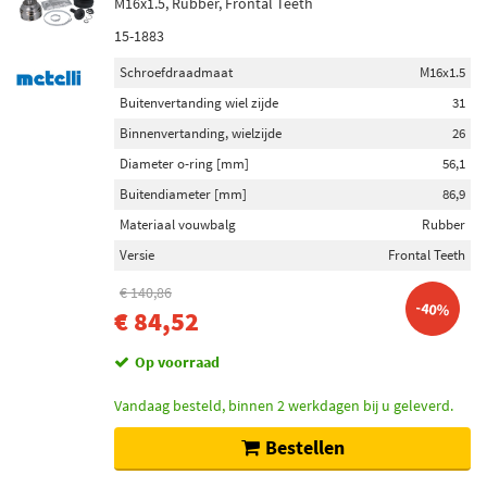
M16x1.5, Rubber, Frontal Teeth
15-1883
Schroefdraadmaat
M16x1.5
Buitenvertanding wiel zijde
31
Binnenvertanding, wielzijde
26
Diameter o-ring [mm]
56,1
Buitendiameter [mm]
86,9
Materiaal vouwbalg
Rubber
Versie
Frontal Teeth
€ 140,86
-40%
€ 84,52
Op voorraad
Vandaag besteld, binnen 2 werkdagen bij u geleverd.
Bestellen