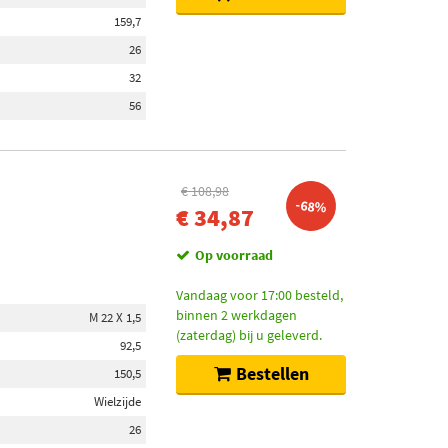
159,7
26
32
56
€ 108,98
-68%
€ 34,87
Op voorraad
Vandaag voor 17:00 besteld,
binnen 2 werkdagen
M 22 X 1,5
(zaterdag) bij u geleverd.
92,5
Bestellen
150,5
Wielzijde
26