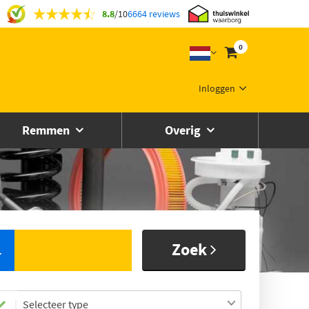
8.8
/
10
6664 reviews
0
Inloggen
Remmen
Overig
Zoek
L
Selecteer type