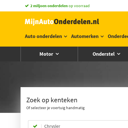
vandaag besteld,
morgen in huis *
Auto onderdelen
Automerken
Onderde
Motor
Onderstel
Zoek op kenteken
Of selecteer je voertuig handmatig
Chrysler