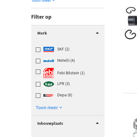
Toon meer
Filter op
Merk
SKF (2)
Metelli (4)
Febi Bilstein (1)
LPR (3)
Depa (6)
Toon meer
Inbouwplaats