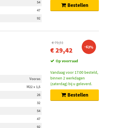
54
Bestellen
47
92
€ 79,51
-63%
€ 29,42
Op voorraad
Vandaag voor 17:00 besteld,
binnen 2 werkdagen
Vooras
(zaterdag) bij u geleverd.
M22 x 1,5
Bestellen
26
32
54
47
92