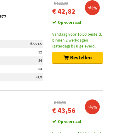
€ 122,33
-65%
€ 42,82
977
Op voorraad
Vandaag voor 16:00 besteld,
binnen 2 werkdagen
M22x1.5
(zaterdag) bij u geleverd.
32
Bestellen
34
54
91,9
€ 60,50
-28%
€ 43,56
Op voorraad