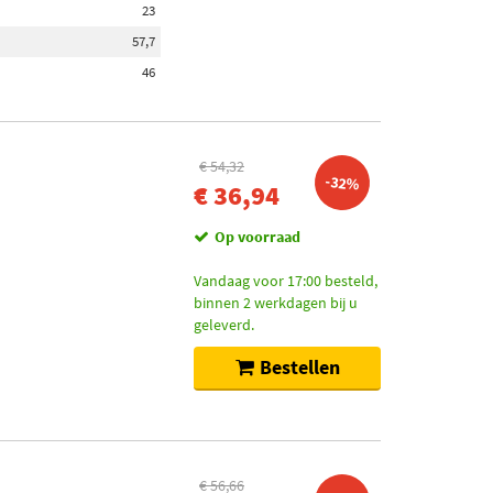
23
57,7
46
€ 54,32
-32%
€ 36,94
Op voorraad
Vandaag voor 17:00 besteld,
binnen 2 werkdagen bij u
geleverd.
Bestellen
€ 56,66