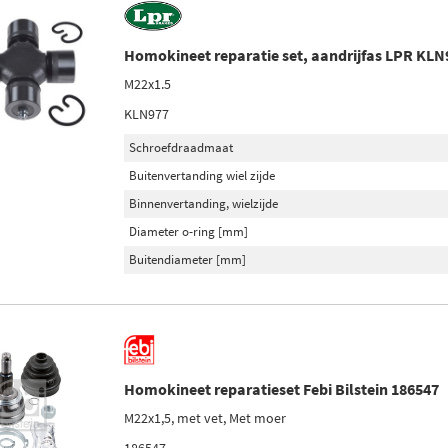
Homokineet reparatie set, aandrijfas LPR KLN
M22x1.5
KLN977
Schroefdraadmaat
Buitenvertanding wiel zijde
Binnenvertanding, wielzijde
Diameter o-ring [mm]
Buitendiameter [mm]
Homokineet reparatieset Febi Bilstein 186547
M22x1,5, met vet, Met moer