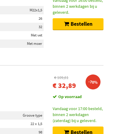
Vandaag voor 16:00 besteld,
binnen 2 werkdagen bij u
M22x1,5
geleverd.
26
Bestellen
32
Met vet
Met moer
€ 109,61
-70%
€ 32,89
Op voorraad
Vandaag voor 17:00 besteld,
binnen 2 werkdagen
Groove type
(zaterdag) bij u geleverd.
22 x 1,5
Bestellen
98