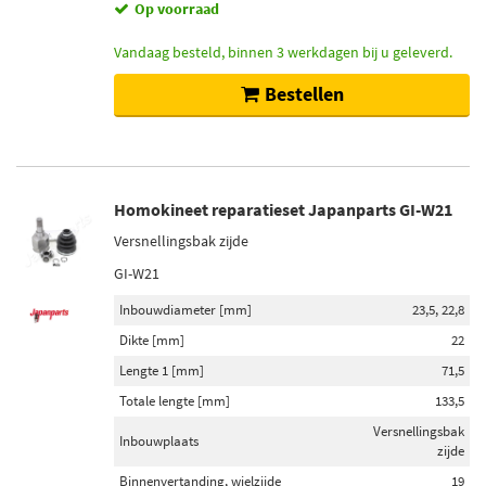
Op voorraad
Vandaag besteld, binnen 3 werkdagen bij u geleverd.
Bestellen
Homokineet reparatieset Japanparts GI-W21
Versnellingsbak zijde
GI-W21
Inbouwdiameter [mm]
23,5, 22,8
Dikte [mm]
22
Lengte 1 [mm]
71,5
Totale lengte [mm]
133,5
Versnellingsbak
Inbouwplaats
zijde
Binnenvertanding, wielzijde
19