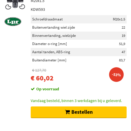
M20x1.5
KDW593
Schroefdraadmaat
M20x1.5
Buitenvertanding wiel zijde
22
Binnenvertanding, wielzijde
19
Diameter o-ring [mm]
51,9
Aantal tanden, ABS-ring
47
Buitendiameter [mm]
83,7
€ 127,70
-53%
€ 60,02
Op voorraad
Vandaag besteld, binnen 3 werkdagen bij u geleverd.
Bestellen