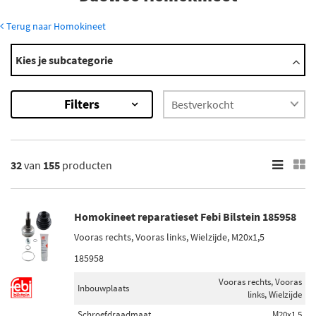
Terug naar Homokineet
Modellen
Kies je subcategorie
Aveo
Captiva
Filters
Cruze
Epica
Espero
Toon meer
32
van
155
producten
×
155
Resultaten
Homokineet reparatieset Febi Bilstein 185958
Vooras rechts, Vooras links, Wielzijde, M20x1,5
×
Merk
185958
SKF (10)
Vooras rechts, Vooras
Inbouwplaats
links, Wielzijde
Metelli (12)
Schroefdraadmaat
M20x1,5