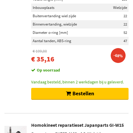
Inbouwplaats
Wielzijde
Buitenvertanding wiel zijde
22
Binnenvertanding, wielzijde
22
Diameter o-ring [mm]
52
Aantal tanden, ABS-ring
47
€ 109,88
-68%
€ 35,16
Op voorraad
Vandaag besteld, binnen 2 werkdagen bij u geleverd.
Bestellen
Homokineet reparatieset Japanparts GI-W15