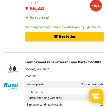
€ 121,17
-46%
€ 65,44
Op voorraad
Vandaag besteld, binnen 2 werkdagen bij u geleverd.
Bestellen
Homokineet reparatieset Kavo Parts CV-1003
Vooras, Wielzijde
CV-1003
Inbouwplaats
Vooras, Wielzijde
Lengte [mm]
159
Buitenvertanding wiel zijde
33
Binnenvertanding, wielzijde
29