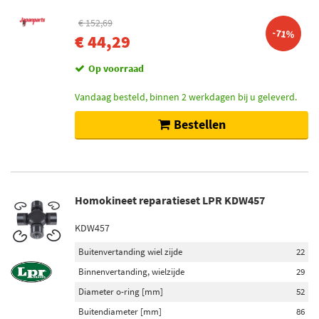
€ 152,69
-71%
€ 44,29
Op voorraad
Vandaag besteld, binnen 2 werkdagen bij u geleverd.
Bestellen
Homokineet reparatieset LPR KDW457
KDW457
Buitenvertanding wiel zijde
22
Binnenvertanding, wielzijde
29
Diameter o-ring [mm]
52
Buitendiameter [mm]
86