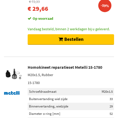
€ 72,33
-59%
€ 29,66
Op voorraad
Vandaag besteld, binnen 2 werkdagen bij u geleverd.
Bestellen
Homokineet reparatieset Metelli 15-1780
M20x1.5, Rubber
15-1780
Schroefdraadmaat
M20x1.5
Buitenvertanding wiel zijde
33
Binnenvertanding, wielzijde
29
Diameter o-ring [mm]
52