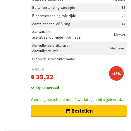
Nipparts (2)
Buitenvertanding wiel zijde
33
Blue Print (13)
Binnenvertanding, wielzijde
22
Gkn-Lobro (4)
Aantal tanden, ABS-ring
47
Aanvullend
Met vet
Toon meer
artikel/aanvullende informatie
Aanvullende artikelen /
Met moer
Inbouwplaats
Aanvullende info 2
Wielzijde (64)
Let op de serviceinformatie
Vooras (29)
€ 89,14
-56%
Vooras links (10)
€ 39,22
Vooras rechts (10)
Op voorraad
Vooras links en rechts (8)
Toon meer
Vandaag besteld, binnen 2 werkdagen bij u geleverd.
Bestellen
Voorraad
Niet op voorraad (88)
Op voorraad (67)