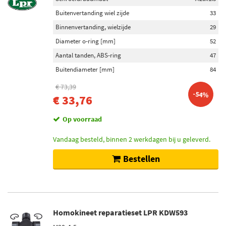
Buitenvertanding wiel zijde
33
Binnenvertanding, wielzijde
29
Diameter o-ring [mm]
52
Aantal tanden, ABS-ring
47
Buitendiameter [mm]
84
€ 73,39
-54%
€ 33,76
Op voorraad
Vandaag besteld, binnen 2 werkdagen bij u geleverd.
Bestellen
Homokineet reparatieset LPR KDW593