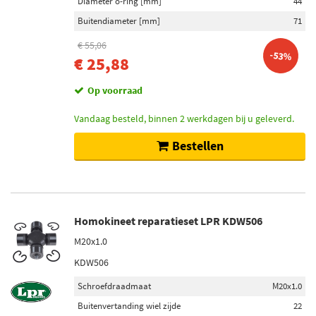
Diameter o-ring [mm]
44
Buitendiameter [mm]
71
€ 55,06
-53%
€ 25,88
Op voorraad
Vandaag besteld, binnen 2 werkdagen bij u geleverd.
Bestellen
Homokineet reparatieset LPR KDW506
M20x1.0
KDW506
Schroefdraadmaat
M20x1.0
Buitenvertanding wiel zijde
22