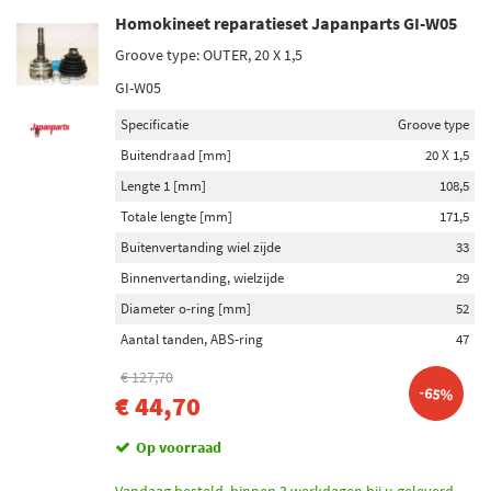
Homokineet reparatieset Japanparts GI-W05
Groove type: OUTER, 20 X 1,5
GI-W05
Specificatie
Groove type
Buitendraad [mm]
20 X 1,5
Lengte 1 [mm]
108,5
Totale lengte [mm]
171,5
Buitenvertanding wiel zijde
33
Binnenvertanding, wielzijde
29
Diameter o-ring [mm]
52
Aantal tanden, ABS-ring
47
€ 127,70
-65%
€ 44,70
Op voorraad