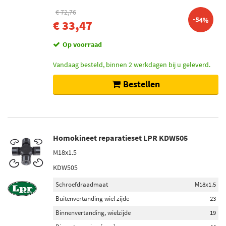
€ 72,76
-54%
€ 33,47
Op voorraad
Vandaag besteld, binnen 2 werkdagen bij u geleverd.
Bestellen
Homokineet reparatieset LPR KDW505
M18x1.5
KDW505
Schroefdraadmaat
M18x1.5
Buitenvertanding wiel zijde
23
Binnenvertanding, wielzijde
19