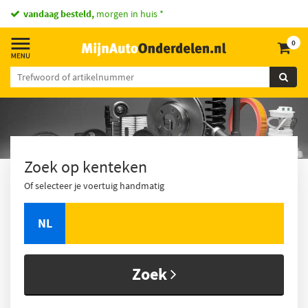
vandaag besteld,
morgen in huis *
0
Zoek op kenteken
Of selecteer je voertuig handmatig
NL
Zoek