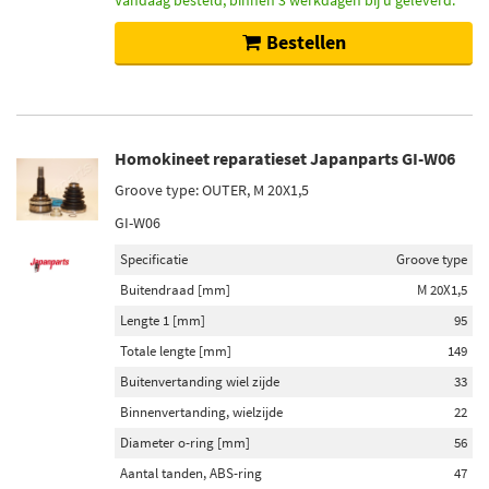
Vandaag besteld, binnen 3 werkdagen bij u geleverd.
Bestellen
Homokineet reparatieset Japanparts GI-W06
Groove type: OUTER, M 20X1,5
GI-W06
Specificatie
Groove type
Buitendraad [mm]
M 20X1,5
Lengte 1 [mm]
95
Totale lengte [mm]
149
Buitenvertanding wiel zijde
33
Binnenvertanding, wielzijde
22
Diameter o-ring [mm]
56
Aantal tanden, ABS-ring
47