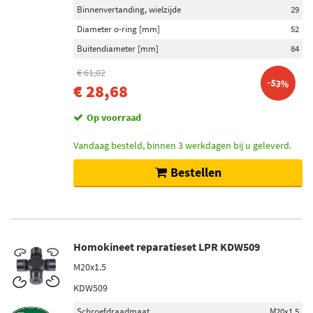
Binnenvertanding, wielzijde
29
Diameter o-ring [mm]
52
Buitendiameter [mm]
84
€ 61,02
-53%
€ 28,68
Op voorraad
Vandaag besteld, binnen 3 werkdagen bij u geleverd.
Bestellen
Homokineet reparatieset LPR KDW509
M20x1.5
KDW509
Schroefdraadmaat
M20x1.5