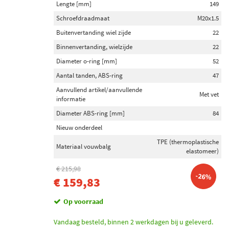
Lengte [mm]
149
Schroefdraadmaat
M20x1.5
Buitenvertanding wiel zijde
22
Binnenvertanding, wielzijde
22
Diameter o-ring [mm]
52
Aantal tanden, ABS-ring
47
Aanvullend artikel/aanvullende
Met vet
informatie
Diameter ABS-ring [mm]
84
Nieuw onderdeel
TPE (thermoplastische
Materiaal vouwbalg
elastomeer)
€ 215,98
-26%
€ 159,83
Op voorraad
Vandaag besteld, binnen 2 werkdagen bij u geleverd.