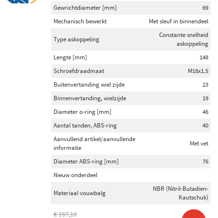
Gewrichtdiameter [mm]
69
Mechanisch bewerkt
Met sleuf in binnendeel
Constante snelheid
Type askoppeling
askoppeling
Lengte [mm]
148
Schroefdraadmaat
M18x1.5
Buitenvertanding wiel zijde
23
Binnenvertanding, wielzijde
19
Diameter o-ring [mm]
46
Aantal tanden, ABS-ring
40
Aanvullend artikel/aanvullende
Met vet
informatie
Diameter ABS-ring [mm]
76
Nieuw onderdeel
NBR (Nitril-Butadien-
Materiaal vouwbalg
Kautschuk)
€ 167,10