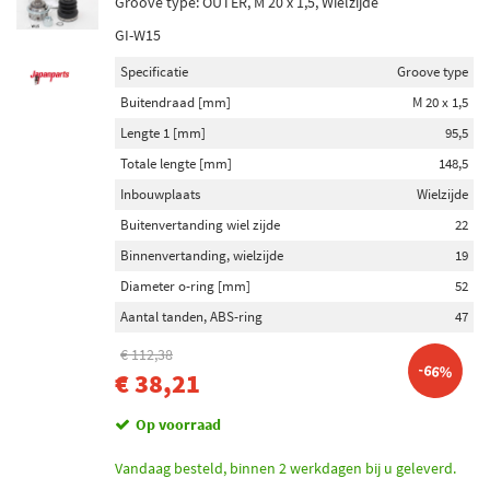
Groove type: OUTER, M 20 x 1,5, Wielzijde
GI-W15
Specificatie
Groove type
Buitendraad [mm]
M 20 x 1,5
Lengte 1 [mm]
95,5
Totale lengte [mm]
148,5
Inbouwplaats
Wielzijde
Buitenvertanding wiel zijde
22
Binnenvertanding, wielzijde
19
Diameter o-ring [mm]
52
Aantal tanden, ABS-ring
47
€ 112,38
-66%
€ 38,21
Op voorraad
Vandaag besteld, binnen 2 werkdagen bij u geleverd.