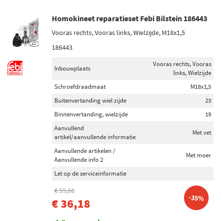
Homokineet reparatieset Febi Bilstein 186443
Vooras rechts, Vooras links, Wielzijde, M18x1,5
186443
Vooras rechts, Vooras
Inbouwplaats
links, Wielzijde
Schroefdraadmaat
M18x1,5
Buitenvertanding wiel zijde
23
Binnenvertanding, wielzijde
19
Aanvullend
Met vet
artikel/aanvullende informatie
Aanvullende artikelen /
Met moer
Aanvullende info 2
Let op de serviceinformatie
€ 55,66
-35%
€ 36,18