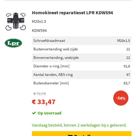
Homokineet reparatieset LPR KDW594
M20x1.5
KDW594
Schroefdraadmaat
M20x1.5
Buitenvertanding wiel zijde
22
Binnenvertanding, wielzijde
22
Diameter o-ring [mm]
51,8
Aantal tanden, ABS-ring
47
Buitendiameter [mm]
83,7
€ 72,76
-54%
€ 33,47
Op voorraad
Vandaag besteld, binnen 2 werkdagen bij u geleverd.