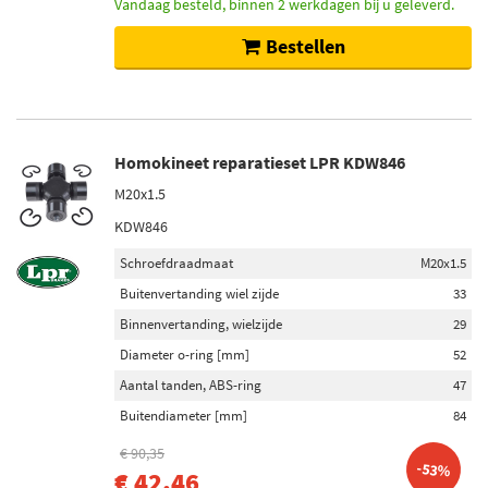
Vandaag besteld, binnen 2 werkdagen bij u geleverd.
Bestellen
Homokineet reparatieset LPR KDW846
M20x1.5
KDW846
Schroefdraadmaat
M20x1.5
Buitenvertanding wiel zijde
33
Binnenvertanding, wielzijde
29
Diameter o-ring [mm]
52
Aantal tanden, ABS-ring
47
Buitendiameter [mm]
84
€ 90,35
-53%
€ 42,46