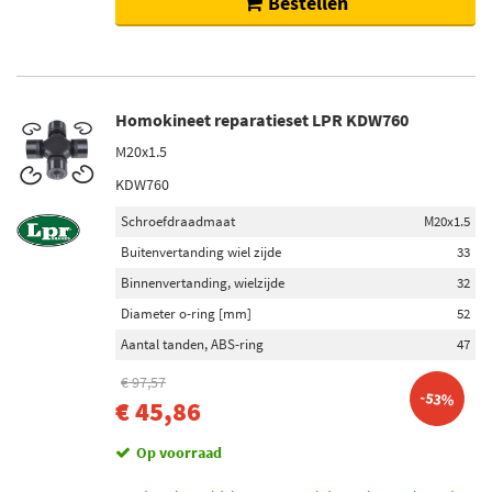
Bestellen
Homokineet reparatieset LPR KDW760
M20x1.5
KDW760
Schroefdraadmaat
M20x1.5
Buitenvertanding wiel zijde
33
Binnenvertanding, wielzijde
32
Diameter o-ring [mm]
52
Aantal tanden, ABS-ring
47
€ 97,57
-53%
€ 45,86
Op voorraad