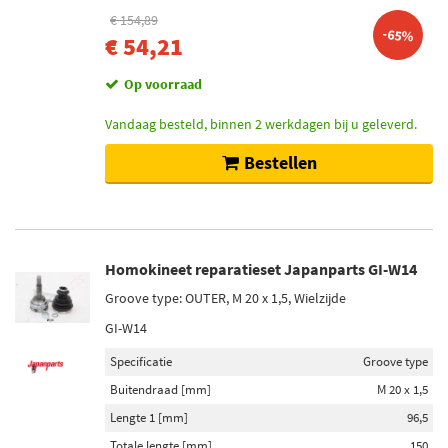
€ 154,89
-65%
€ 54,21
Op voorraad
Vandaag besteld, binnen 2 werkdagen bij u geleverd.
Bestellen
Homokineet reparatieset Japanparts GI-W14
Groove type: OUTER, M 20 x 1,5, Wielzijde
GI-W14
Specificatie
Groove type
Buitendraad [mm]
M 20 x 1,5
Lengte 1 [mm]
96,5
Totale lengte [mm]
150