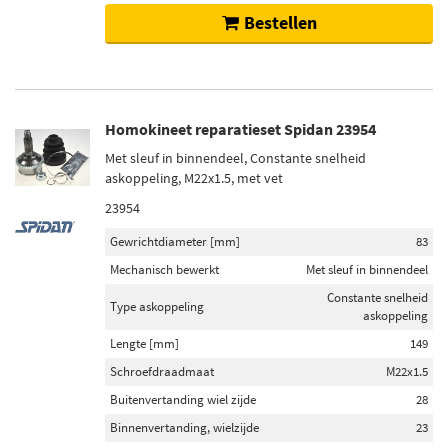
Bestellen
Homokineet reparatieset Spidan 23954
Met sleuf in binnendeel, Constante snelheid
askoppeling, M22x1.5, met vet
23954
Gewrichtdiameter [mm]
83
Mechanisch bewerkt
Met sleuf in binnendeel
Constante snelheid
Type askoppeling
askoppeling
Lengte [mm]
149
Schroefdraadmaat
M22x1.5
Buitenvertanding wiel zijde
28
Binnenvertanding, wielzijde
23