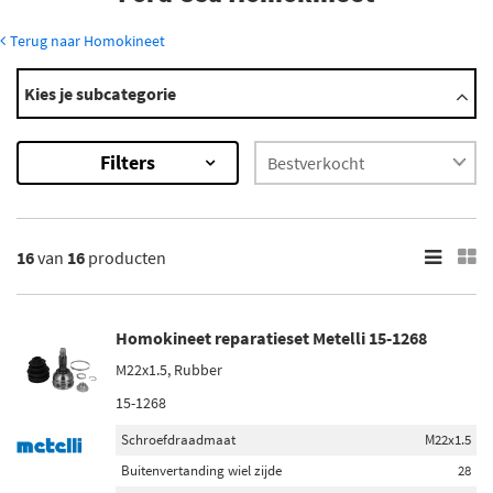
Terug naar Homokineet
Modellen
Kies je subcategorie
Escape
Probe
Filters
×
16
Resultaten
16
van
16
producten
×
Merk
Metelli (3)
Homokineet reparatieset Metelli 15-1268
Gkn-Lobro (1)
M22x1.5, Rubber
15-1268
Febi Bilstein (1)
Schroefdraadmaat
M22x1.5
Kavo Parts (1)
Buitenvertanding wiel zijde
28
LPR (3)