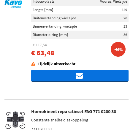
Inbouwplaats
Vooras, Wielzijde
Lengte [mm]
149
Buitenvertanding wiel zijde
28
Binnenvertanding, wielzijde
23
Diameter o-ring [mm]
56
€ 117,54
-46%
€ 63,48
Tijdelijk uitverkocht
Homokineet reparatieset FAG 771 0200 30
Constante snelheid askoppeling
771 0200 30