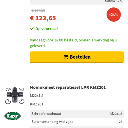
Kautschuk)
€ 167,10
-26%
€ 123,65
Op voorraad
Vandaag voor 18:00 besteld, binnen 1 werkdag bij u
geleverd.
Bestellen
Homokineet reparatieset LPR KMZ201
M22x1.5
KMZ201
Schroefdraadmaat
M22x1.5
Buitenvertanding wiel zijde
28