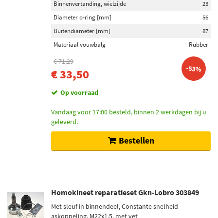
Binnenvertanding, wielzijde
23
Toon meer
Diameter o-ring [mm]
56
Buitendiameter [mm]
87
Inbouwplaats
Materiaal vouwbalg
Rubber
Wielzijde (2)
€ 71,29
Vooras (2)
-53%
€ 33,50
Versnellingsbak zijde (1)
Op voorraad
Vooras rechts (1)
Vandaag voor 17:00 besteld, binnen 2 werkdagen bij u
Voorraad
geleverd.
Niet op voorraad (11)
Bestellen
Op voorraad (5)
Homokineet reparatieset Gkn-Lobro 303849
Met sleuf in binnendeel, Constante snelheid
askoppeling, M22x1.5, met vet