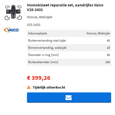
Homokineet reparatie set, aandrijfas Vaico
V25-2431
Vooras, Wielzijde
V25-2431
Inbouwplaats
Vooras, Wielzijde
Buitenvertanding wiel zijde
45
Binnenvertanding, wielzijde
28
Diameter o-ring [mm]
80
Buitendiameter [mm]
104
€ 399,26
Tijdelijk uitverkocht