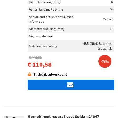
Diameter o-ring [mm]
56
Aantal tanden, ABS-ring
44
Aanvullend artikel/aanvullende
Met vet
informatie
Diameter ABS-ring [mm]
97
Nieuw onderdeel
NBR (Nitril-Butadien-
Materiaal vouwbalg
Kautschuk)
€ 442,32
-75%
€ 110,58
Tijdelijk uitverkocht
Homokineet reparatieset Spidan 24047