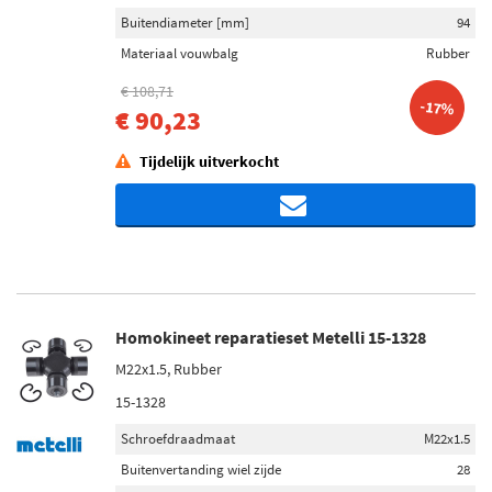
Buitendiameter [mm]
94
Materiaal vouwbalg
Rubber
€ 108,71
-17%
€ 90,23
Tijdelijk uitverkocht
Homokineet reparatieset Metelli 15-1328
M22x1.5, Rubber
15-1328
Schroefdraadmaat
M22x1.5
Buitenvertanding wiel zijde
28