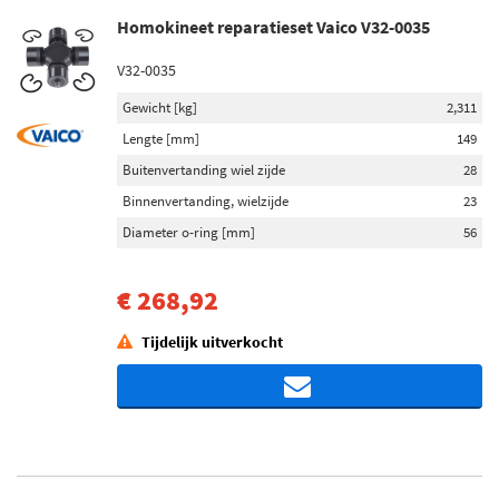
Homokineet reparatieset Vaico V32-0035
V32-0035
Gewicht [kg]
2,311
Lengte [mm]
149
Buitenvertanding wiel zijde
28
Binnenvertanding, wielzijde
23
Diameter o-ring [mm]
56
€ 268,92
Tijdelijk uitverkocht