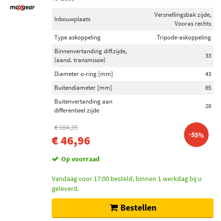
Versnellingsbak zijde,
Inbouwplaats
Vooras rechts
Type askoppeling
Tripode-askoppeling
Binnenvertanding diff.zijde,
33
(aansl. transmissie)
Diameter o-ring [mm]
43
Buitendiameter [mm]
85
Buitenvertanding aan
28
differentieel zijde
€ 104,35
-55%
€ 46,96
Op voorraad
Vandaag voor 17:00 besteld, binnen 1 werkdag bij u
geleverd.
Bestellen