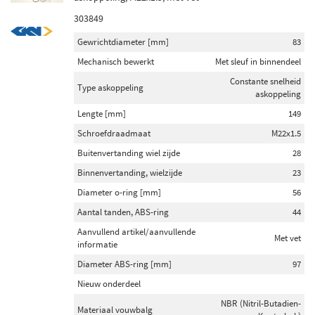
303849
Gewrichtdiameter [mm]
83
Mechanisch bewerkt
Met sleuf in binnendeel
Constante snelheid
Type askoppeling
askoppeling
Lengte [mm]
149
Schroefdraadmaat
M22x1.5
Buitenvertanding wiel zijde
28
Binnenvertanding, wielzijde
23
Diameter o-ring [mm]
56
Aantal tanden, ABS-ring
44
Aanvullend artikel/aanvullende
Met vet
informatie
Diameter ABS-ring [mm]
97
Nieuw onderdeel
NBR (Nitril-Butadien-
Materiaal vouwbalg