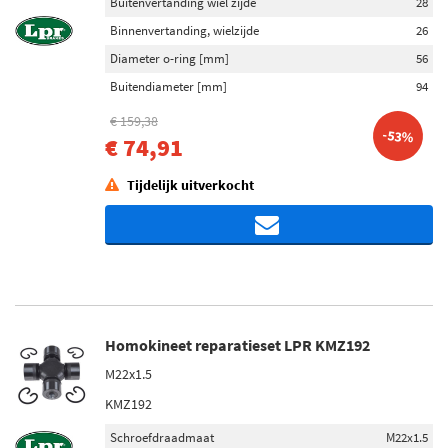
Buitenvertanding wiel zijde
28
Binnenvertanding, wielzijde
26
Diameter o-ring [mm]
56
Buitendiameter [mm]
94
€ 159,38
-53%
€ 74,91
Tijdelijk uitverkocht
Homokineet reparatieset LPR KMZ192
M22x1.5
KMZ192
Schroefdraadmaat
M22x1.5