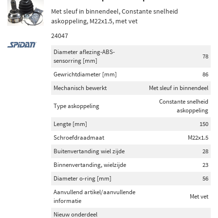
Met sleuf in binnendeel, Constante snelheid
askoppeling, M22x1.5, met vet
24047
Diameter aflezing-ABS-
78
sensorring [mm]
Gewrichtdiameter [mm]
86
Mechanisch bewerkt
Met sleuf in binnendeel
Constante snelheid
Type askoppeling
askoppeling
Lengte [mm]
150
Schroefdraadmaat
M22x1.5
Buitenvertanding wiel zijde
28
Binnenvertanding, wielzijde
23
Diameter o-ring [mm]
56
Aanvullend artikel/aanvullende
Met vet
informatie
Nieuw onderdeel