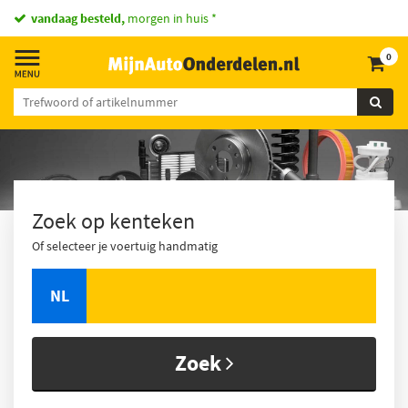
vandaag besteld,
morgen in huis *
0
Zoek op kenteken
Of selecteer je voertuig handmatig
NL
Zoek