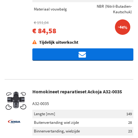
NBR (Nitril-Butadien-
Materiaal vouwbalg
Kautschuk)
€ 151,04
-44%
€ 84,58
Tijdelijk uitverkocht
Homokineet reparatieset Ackoja A32-0035
A32-0035
Lengte [mm]
149
Buitenvertanding wiel zijde
28
Binnenvertanding, wielzijde
23