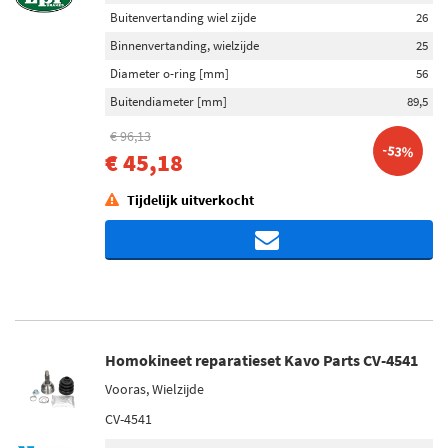
Buitenvertanding wiel zijde
26
Binnenvertanding, wielzijde
25
Diameter o-ring [mm]
56
Buitendiameter [mm]
89,5
€ 96,13
-53%
€ 45,18
Tijdelijk uitverkocht
Homokineet reparatieset Kavo Parts CV-4541
Vooras, Wielzijde
CV-4541