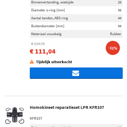
Binnenvertanding, wielzijde
26
Diameter o-ring [mm]
56
Aantal tanden, ABS-ring
44
Buitendiameter [mm]
94
Materiaal vouwbalg
Rubber
€ 124,76
-11%
€ 111,04
Tijdelijk uitverkocht
Homokineet reparatieset LPR KFR107
KFR107