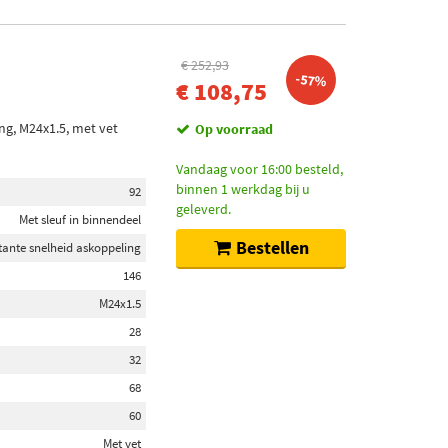
€ 252,93
-57%
€ 108,75
ng, M24x1.5, met vet
Op voorraad
Vandaag voor 16:00 besteld,
binnen 1 werkdag bij u
92
geleverd.
Met sleuf in binnendeel
Bestellen
tante snelheid askoppeling
146
M24x1.5
28
32
68
60
Met vet