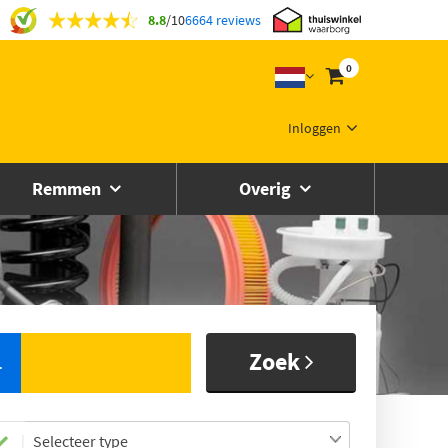
8.8
/
10
6664 reviews
0
Inloggen
Remmen
Overig
Zoek
L
Selecteer type