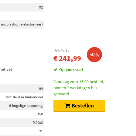
92
rmoplastische elastomeer)
€ 576,15
-58%
€ 241,99
met vet
Op voorraad
Vandaag voor 16:00 besteld,
binnen 2 werkdagen bij u
94
geleverd.
Met sleuf in binnendeel
Bestellen
8-kogelige koppeling
158
M24x2
31