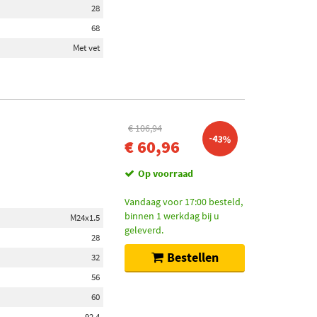
28
68
Met vet
€ 106,94
-43%
€ 60,96
Op voorraad
Vandaag voor 17:00 besteld,
binnen 1 werkdag bij u
M24x1.5
geleverd.
28
Bestellen
32
56
60
92,4