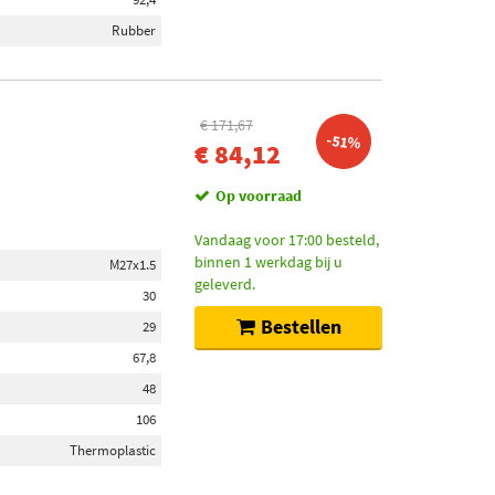
Rubber
€ 171,67
-51%
€ 84,12
Op voorraad
Vandaag voor 17:00 besteld,
binnen 1 werkdag bij u
M27x1.5
geleverd.
30
Bestellen
29
67,8
48
106
Thermoplastic