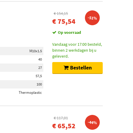
€ 154,15
-51%
€ 75,54
Op voorraad
Vandaag voor 17:00 besteld,
binnen 2 werkdagen bij u
M10x1.5
geleverd.
40
Bestellen
27
57,5
100
Thermoplastic
€ 117,01
-44%
€ 65,52