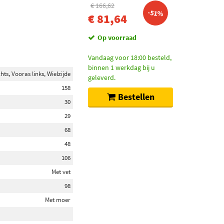
€ 166,62
-51%
€ 81,64
Op voorraad
Vandaag voor 18:00 besteld,
binnen 1 werkdag bij u
hts, Vooras links, Wielzijde
geleverd.
158
Bestellen
30
29
68
48
106
Met vet
98
Met moer