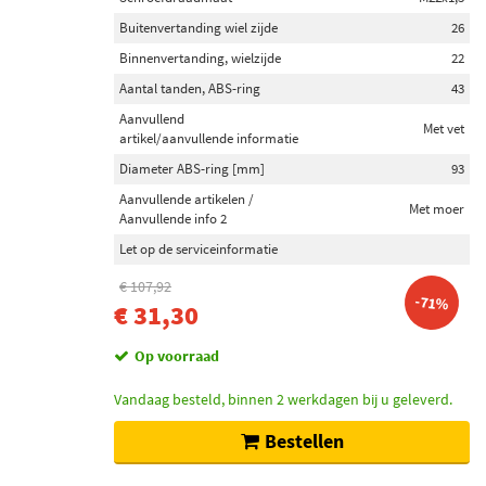
Gkn-Lobro (3)
Buitenvertanding wiel zijde
26
Febi Bilstein (2)
Binnenvertanding, wielzijde
22
Aantal tanden, ABS-ring
43
Kavo Parts (4)
Aanvullend
Met vet
Toon meer
artikel/aanvullende informatie
Diameter ABS-ring [mm]
93
Inbouwplaats
Aanvullende artikelen /
Met moer
Aanvullende info 2
Wielzijde (19)
Vooras links (12)
Let op de serviceinformatie
Vooras rechts (11)
€ 107,92
-71%
Vooras (5)
€ 31,30
Versnellingsbak zijde (3)
Op voorraad
Voorraad
Vandaag besteld, binnen 2 werkdagen bij u geleverd.
Niet op voorraad (92)
Bestellen
Op voorraad (26)