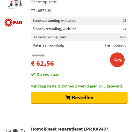
Thermoplastic
771 0572 30
Buitenvertanding wiel zijde
28
Binnenvertanding, wielzijde
24
Diameter o-ring [mm]
57,8
Materiaal vouwbalg
Thermoplastic
€ 84,53
-26%
€ 62,56
Op voorraad
Vandaag besteld, binnen 2 werkdagen bij u geleverd.
Bestellen
Homokineet reparatieset LPR KAV487