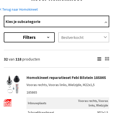
Terug naar Homokineet
Modellen
Kies je subcategorie
100
200
Filters
25
400
45
Toon meer
32
van
118
producten
×
118
Resultaten
Homokineet reparatieset Febi Bilstein 185865
Vooras rechts, Vooras links, Wielzijde, M22x1,5
×
Merk
185865
SKF (14)
Vooras rechts, Vooras
Inbouwplaats
links, Wielzijde
Metelli (19)
Schroefdraadmaat
M22x1,5