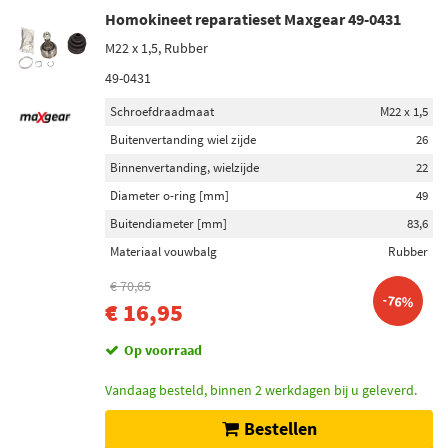
Homokineet reparatieset Maxgear 49-0431
M22 x 1,5, Rubber
49-0431
Schroefdraadmaat
M22 x 1,5
Buitenvertanding wiel zijde
26
Binnenvertanding, wielzijde
22
Diameter o-ring [mm]
49
Buitendiameter [mm]
83,6
Materiaal vouwbalg
Rubber
€ 70,65
-76%
€ 16,95
Op voorraad
Vandaag besteld, binnen 2 werkdagen bij u geleverd.
Bestellen