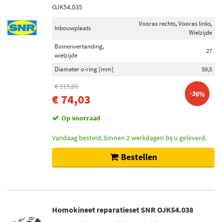
OJK54.035
Vooras rechts, Vooras links,
Inbouwplaats
Wielzijde
Binnenvertanding,
27
wielzijde
Diameter o-ring [mm]
59,5
€ 115,68
-36%
€ 74,03
Op voorraad
Vandaag besteld, binnen 2 werkdagen bij u geleverd.
Bestellen
Homokineet reparatieset SNR OJK54.038