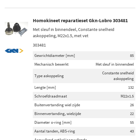
Homokineet reparatieset Gkn-Lobro 303481
Met sleuf in binnendeel, Constante snelheid
askoppeling, M22x1.5, met vet
303481
Gewrichtdiameter [mm]
85
Mechanisch bewerkt
Met sleuf in binnendeel
Constante snelheid
Type askoppeling
askoppeling
Lengte [mm]
132
Schroefdraadmaat
M22x1.5
Buitenvertanding wiel zijde
26
Binnenvertanding, wielzijde
22
Diameter o-ring [mm]
55
Aantal tanden, ABS-ring
43
Aanvullend artikel/aanvullende