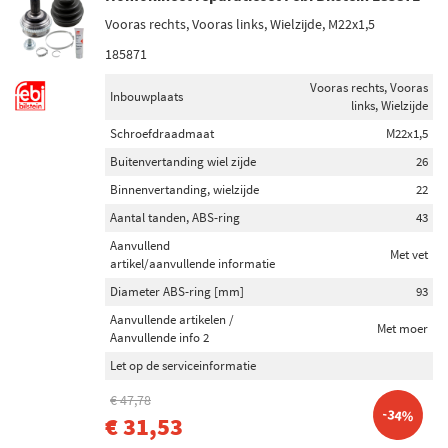
Vooras rechts, Vooras links, Wielzijde, M22x1,5
185871
Vooras rechts, Vooras
Inbouwplaats
links, Wielzijde
Schroefdraadmaat
M22x1,5
Buitenvertanding wiel zijde
26
Binnenvertanding, wielzijde
22
Aantal tanden, ABS-ring
43
Aanvullend
Met vet
artikel/aanvullende informatie
Diameter ABS-ring [mm]
93
Aanvullende artikelen /
Met moer
Aanvullende info 2
Let op de serviceinformatie
€ 47,78
-34%
€ 31,53