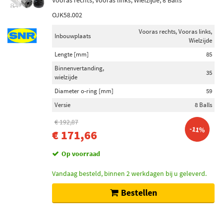
Vooras rechts, Vooras links, Wielzijde, 8 Balls
OJK58.002
Vooras rechts, Vooras links,
Inbouwplaats
Wielzijde
Lengte [mm]
85
Binnenvertanding,
35
wielzijde
Diameter o-ring [mm]
59
Versie
8 Balls
€ 192,87
-11%
€ 171,66
Op voorraad
Vandaag besteld, binnen 2 werkdagen bij u geleverd.
Bestellen