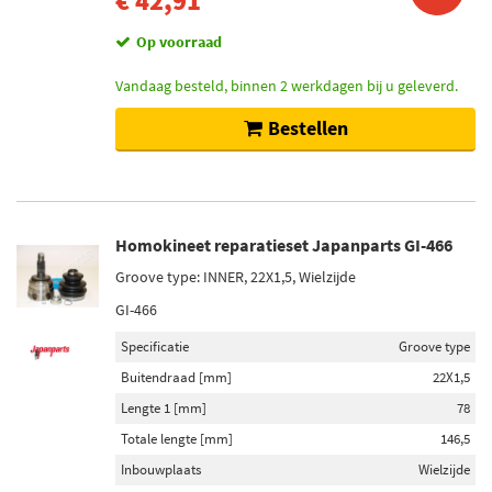
€ 42,91
Op voorraad
Vandaag besteld, binnen 2 werkdagen bij u geleverd.
Bestellen
Homokineet reparatieset Japanparts GI-466
Groove type: INNER, 22X1,5, Wielzijde
GI-466
Specificatie
Groove type
Buitendraad [mm]
22X1,5
Lengte 1 [mm]
78
Totale lengte [mm]
146,5
Inbouwplaats
Wielzijde