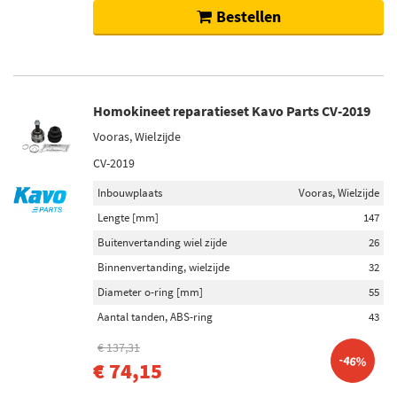
Bestellen
Homokineet reparatieset Kavo Parts CV-2019
Vooras, Wielzijde
CV-2019
Inbouwplaats
Vooras, Wielzijde
Lengte [mm]
147
Buitenvertanding wiel zijde
26
Binnenvertanding, wielzijde
32
Diameter o-ring [mm]
55
Aantal tanden, ABS-ring
43
€ 137,31
-46%
€ 74,15