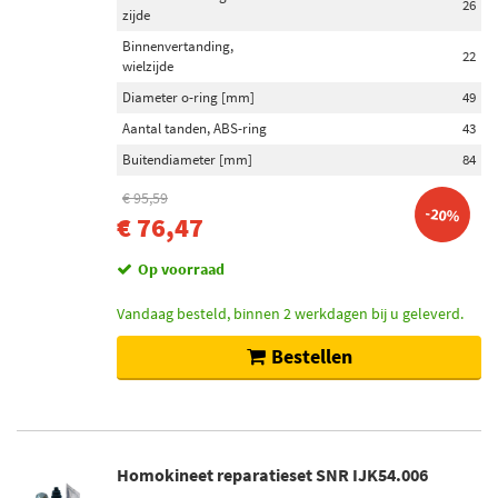
26
zijde
Binnenvertanding,
22
wielzijde
Diameter o-ring [mm]
49
Aantal tanden, ABS-ring
43
Buitendiameter [mm]
84
€ 95,59
-20%
€ 76,47
Op voorraad
Vandaag besteld, binnen 2 werkdagen bij u geleverd.
Bestellen
Homokineet reparatieset SNR IJK54.006