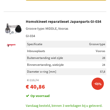
Homokineet reparatieset Japanparts GI-034
Groove type: MIDDLE, Vooras
GI-034
Specificatie
Groove type
Inbouwplaats
Vooras
Buitenvertanding wiel zijde
28
Binnenvertanding, wielzijde
24
Diameter o-ring [mm]
57,8
€ 116,74
-65%
€ 40,86
Op voorraad
Vandaag besteld, binnen 3 werkdagen bij u geleverd.