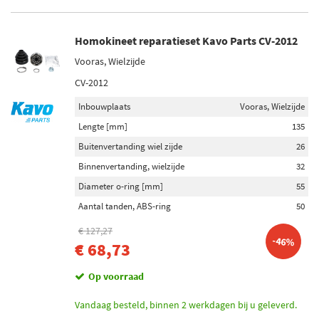
Homokineet reparatieset Kavo Parts CV-2012
Vooras, Wielzijde
CV-2012
Inbouwplaats
Vooras, Wielzijde
Lengte [mm]
135
Buitenvertanding wiel zijde
26
Binnenvertanding, wielzijde
32
Diameter o-ring [mm]
55
Aantal tanden, ABS-ring
50
€ 127,27
-46%
€ 68,73
Op voorraad
Vandaag besteld, binnen 2 werkdagen bij u geleverd.