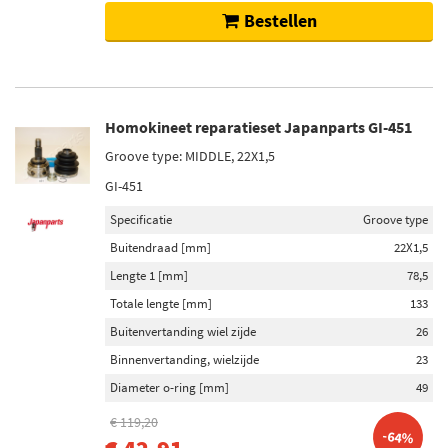
Bestellen
Homokineet reparatieset Japanparts GI-451
Groove type: MIDDLE, 22X1,5
GI-451
Specificatie
Groove type
Buitendraad [mm]
22X1,5
Lengte 1 [mm]
78,5
Totale lengte [mm]
133
Buitenvertanding wiel zijde
26
Binnenvertanding, wielzijde
23
Diameter o-ring [mm]
49
€ 119,20
-64%