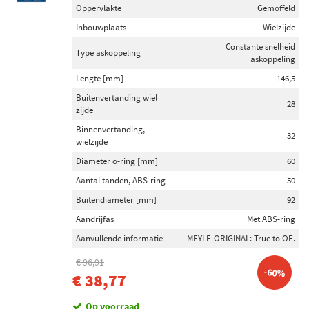
Oppervlakte
Gemoffeld
Inbouwplaats
Wielzijde
Constante snelheid
Type askoppeling
askoppeling
Lengte [mm]
146,5
Buitenvertanding wiel
28
zijde
Binnenvertanding,
32
wielzijde
Diameter o-ring [mm]
60
Aantal tanden, ABS-ring
50
Buitendiameter [mm]
92
Aandrijfas
Met ABS-ring
Aanvullende informatie
MEYLE-ORIGINAL: True to OE.
€ 96,91
-60%
€ 38,77
Op voorraad