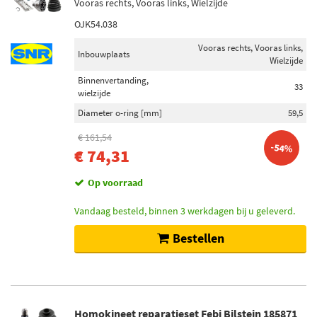
Vooras rechts, Vooras links, Wielzijde
OJK54.038
Vooras rechts, Vooras links,
Inbouwplaats
Wielzijde
Binnenvertanding,
33
wielzijde
Diameter o-ring [mm]
59,5
€ 161,54
-54%
€ 74,31
Op voorraad
Vandaag besteld, binnen 3 werkdagen bij u geleverd.
Bestellen
Homokineet reparatieset Febi Bilstein 185871