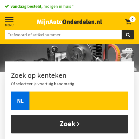
vandaag besteld,
morgen in huis *
0
Zoek op kenteken
Of selecteer je voertuig handmatig
NL
Zoek