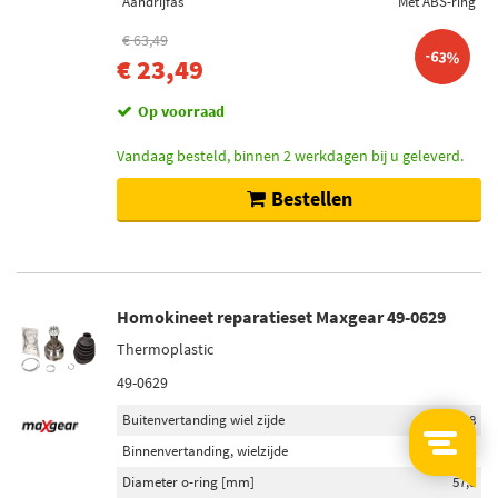
Aandrijfas
Met ABS-ring
€ 63,49
-63%
€ 23,49
Op voorraad
Vandaag besteld, binnen 2 werkdagen bij u geleverd.
Bestellen
Homokineet reparatieset Maxgear 49-0629
Thermoplastic
49-0629
Buitenvertanding wiel zijde
28
Binnenvertanding, wielzijde
24
Diameter o-ring [mm]
57,8