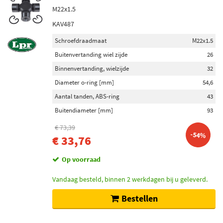
M22x1.5
KAV487
Schroefdraadmaat
M22x1.5
Buitenvertanding wiel zijde
26
Binnenvertanding, wielzijde
32
Diameter o-ring [mm]
54,6
Aantal tanden, ABS-ring
43
Buitendiameter [mm]
93
€ 73,39
-54%
€ 33,76
Op voorraad
Vandaag besteld, binnen 2 werkdagen bij u geleverd.
Bestellen