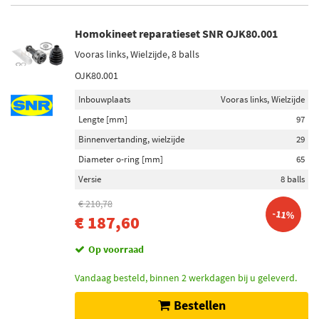
Homokineet reparatieset SNR OJK80.001
Vooras links, Wielzijde, 8 balls
OJK80.001
Inbouwplaats
Vooras links, Wielzijde
Lengte [mm]
97
Binnenvertanding, wielzijde
29
Diameter o-ring [mm]
65
Versie
8 balls
€ 210,78
-11%
€ 187,60
Op voorraad
Vandaag besteld, binnen 2 werkdagen bij u geleverd.
Bestellen