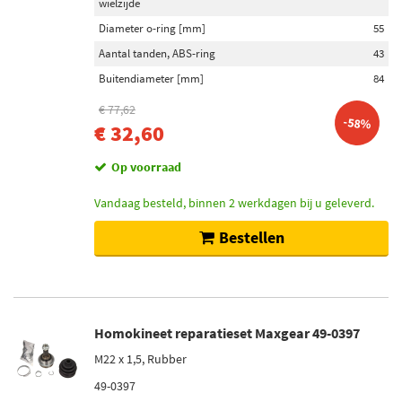
wielzijde
Diameter o-ring [mm]
55
Aantal tanden, ABS-ring
43
Buitendiameter [mm]
84
€ 77,62
-58%
€ 32,60
Op voorraad
Vandaag besteld, binnen 2 werkdagen bij u geleverd.
Bestellen
Homokineet reparatieset Maxgear 49-0397
M22 x 1,5, Rubber
49-0397