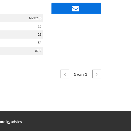
M22x1.5
25
29
54
87,2
1
van
1
undig,
advies