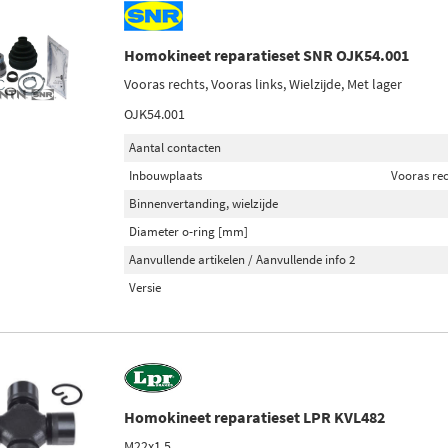
Homokineet reparatieset SNR OJK54.001
Vooras rechts, Vooras links, Wielzijde, Met lager
OJK54.001
Aantal contacten
Inbouwplaats
Vooras rec
Binnenvertanding, wielzijde
Diameter o-ring [mm]
Aanvullende artikelen / Aanvullende info 2
Versie
Homokineet reparatieset LPR KVL482
M22x1.5