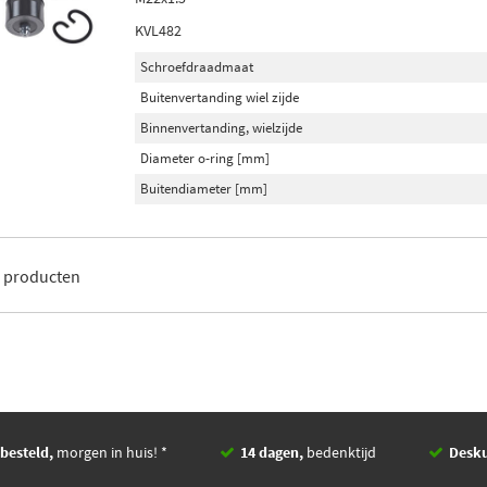
KVL482
Schroefdraadmaat
Buitenvertanding wiel zijde
Binnenvertanding, wielzijde
Diameter o-ring [mm]
Buitendiameter [mm]
2
producten
besteld,
morgen in huis! *
14 dagen,
bedenktijd
Desk