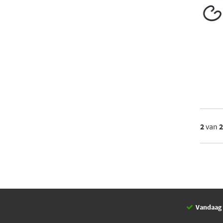
2
van
Vandaag 