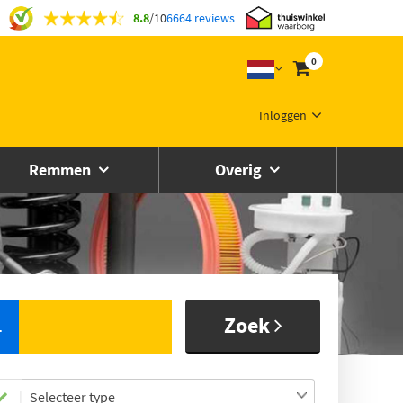
8.8
/
10
6664 reviews
0
Inloggen
Remmen
Overig
Zoek
L
Selecteer type