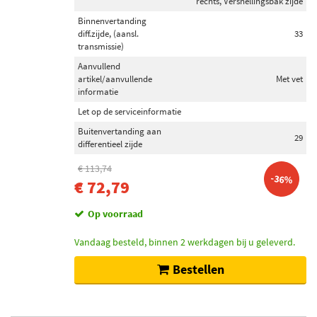
rechts, Versnellingsbak zijde
Binnenvertanding
diff.zijde, (aansl.
33
transmissie)
Aanvullend
artikel/aanvullende
Met vet
informatie
Let op de serviceinformatie
Buitenvertanding aan
29
differentieel zijde
€ 113,74
-36%
€ 72,79
Op voorraad
Vandaag besteld, binnen 2 werkdagen bij u geleverd.
Bestellen