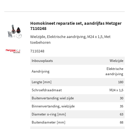
Homokineet reparatie set, aandrijfas Metzger
7110248
Wielzijde, Elektrische aandrijving, M24 x 1,5, Met
toebehoren
7110248
Inbouwplaats
Wielzijde
Elektrische
Aandrijving
aandrijving
Lengte [mm]
180
Schroefdraadmaat
M24 x 1,5
Buitenvertanding wiel zijde
30
Binnenvertanding, wielzijde
35
Diameter o-ring [mm]
63
Buitendiameter [mm]
88