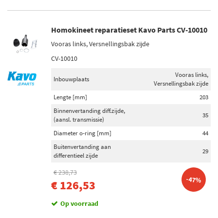
Homokineet reparatieset Kavo Parts CV-10010
Vooras links, Versnellingsbak zijde
CV-10010
Vooras links,
Inbouwplaats
Versnellingsbak zijde
Lengte [mm]
203
Binnenvertanding diff.zijde,
35
(aansl. transmissie)
Diameter o-ring [mm]
44
Buitenvertanding aan
29
differentieel zijde
€ 238,73
-47%
€ 126,53
Op voorraad