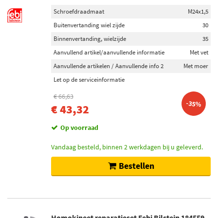
Schroefdraadmaat
M24x1,5
Buitenvertanding wiel zijde
30
Binnenvertanding, wielzijde
35
Aanvullend artikel/aanvullende informatie
Met vet
Aanvullende artikelen / Aanvullende info 2
Met moer
Let op de serviceinformatie
€ 66,63
-35%
€ 43,32
Op voorraad
Vandaag besteld, binnen 2 werkdagen bij u geleverd.
Bestellen
Homokineet reparatieset Febi Bilstein 184559