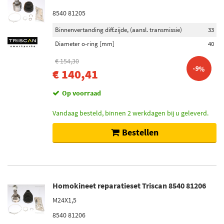
8540 81205
Binnenvertanding diff.zijde, (aansl. transmissie)
33
Diameter o-ring [mm]
40
€ 154,30
-9%
€ 140,41
Op voorraad
Vandaag besteld, binnen 2 werkdagen bij u geleverd.
Bestellen
Homokineet reparatieset Triscan 8540 81206
M24X1,5
8540 81206