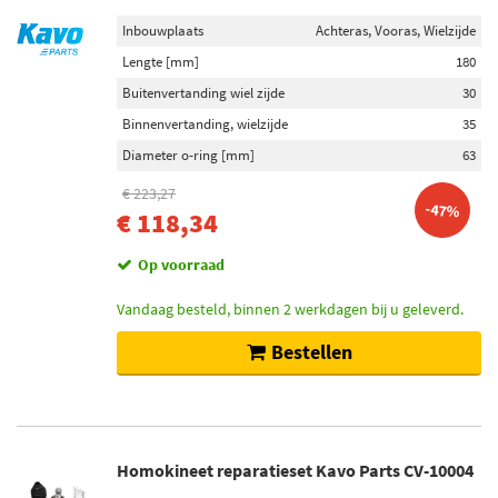
Inbouwplaats
Achteras, Vooras, Wielzijde
Lengte [mm]
180
Buitenvertanding wiel zijde
30
Binnenvertanding, wielzijde
35
Diameter o-ring [mm]
63
€ 223,27
-47%
€ 118,34
Op voorraad
Vandaag besteld, binnen 2 werkdagen bij u geleverd.
Bestellen
Homokineet reparatieset Kavo Parts CV-10004