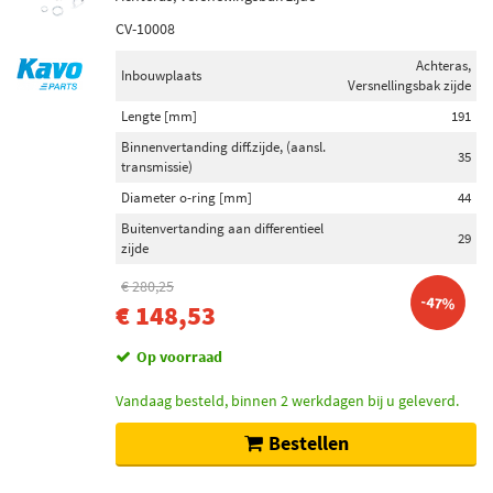
CV-10008
Achteras,
Inbouwplaats
Versnellingsbak zijde
Lengte [mm]
191
Binnenvertanding diff.zijde, (aansl.
35
transmissie)
Diameter o-ring [mm]
44
Buitenvertanding aan differentieel
29
zijde
€ 280,25
-47%
€ 148,53
Op voorraad
Vandaag besteld, binnen 2 werkdagen bij u geleverd.
Bestellen