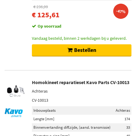
€ 236,99
-47%
€ 125,61
Op voorraad
Vandaag besteld, binnen 2 werkdagen bij u geleverd.
Bestellen
Homokineet reparatieset Kavo Parts CV-10013
Achteras
CV-10013
Inbouwplaats
Achteras
Lengte [mm]
174
Binnenvertanding diff.zijde, (aansl. transmissie)
33
Diameter o-ring [mm]
40