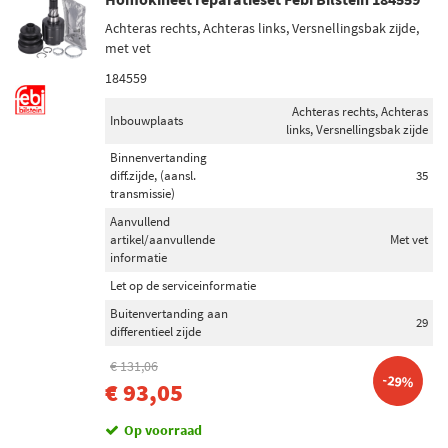
Achteras rechts, Achteras links, Versnellingsbak zijde,
met vet
184559
Achteras rechts, Achteras
Inbouwplaats
links, Versnellingsbak zijde
Binnenvertanding
diff.zijde, (aansl.
35
transmissie)
Aanvullend
artikel/aanvullende
Met vet
informatie
Let op de serviceinformatie
Buitenvertanding aan
29
differentieel zijde
€ 131,06
-29%
€ 93,05
Op voorraad