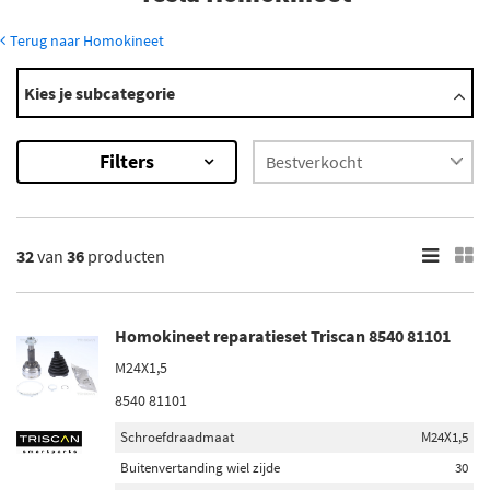
Terug naar Homokineet
Modellen
Kies je subcategorie
Model 3
Model S
Filters
Model X
×
36
Resultaten
32
van
36
producten
×
Merk
Homokineet reparatieset Triscan 8540 81101
Febi Bilstein (6)
M24X1,5
Kavo Parts (7)
8540 81101
Triscan (7)
Schroefdraadmaat
M24X1,5
Metzger (16)
Buitenvertanding wiel zijde
30