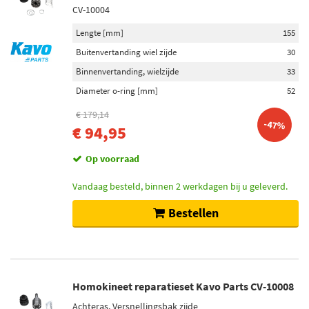
CV-10004
Lengte [mm]
155
Buitenvertanding wiel zijde
30
Binnenvertanding, wielzijde
33
Diameter o-ring [mm]
52
€ 179,14
-47%
€ 94,95
Op voorraad
Vandaag besteld, binnen 2 werkdagen bij u geleverd.
Bestellen
Homokineet reparatieset Kavo Parts CV-10008
Achteras, Versnellingsbak zijde