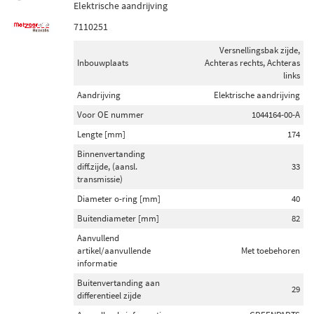
Elektrische aandrijving
7110251
Versnellingsbak zijde,
Inbouwplaats
Achteras rechts, Achteras
links
Aandrijving
Elektrische aandrijving
Voor OE nummer
1044164-00-A
Lengte [mm]
174
Binnenvertanding
diff.zijde, (aansl.
33
transmissie)
Diameter o-ring [mm]
40
Buitendiameter [mm]
82
Aanvullend
artikel/aanvullende
Met toebehoren
informatie
Buitenvertanding aan
29
differentieel zijde