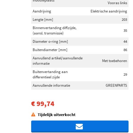
Inbouwplaats
Vooras links
Aandrijving
Elektrische aandrijving
Lengte [mm]
203
Binnenvertanding diff.zijde,
35
(aansl. transmissie)
Diameter o-ring [mm]
44
Buitendiameter [mm]
86
Aanvullend artikel/aanvullende
Met toebehoren
informatie
Buitenvertanding aan
29
differentieel zijde
Aanvullende informatie
GREENPARTS
€ 99,74
Tijdelijk uitverkocht