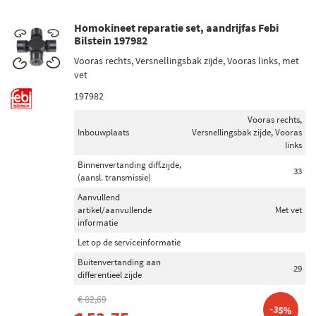
Homokineet reparatie set, aandrijfas Febi
Bilstein 197982
Vooras rechts, Versnellingsbak zijde, Vooras links, met
vet
197982
Vooras rechts,
Inbouwplaats
Versnellingsbak zijde, Vooras
links
Binnenvertanding diff.zijde,
33
(aansl. transmissie)
Aanvullend
artikel/aanvullende
Met vet
informatie
Let op de serviceinformatie
Buitenvertanding aan
29
differentieel zijde
€ 82,69
-35%