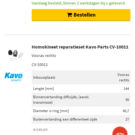
Vandaag besteld, binnen 2 werkdagen bij u geleverd.
Bestellen
Homokineet reparatieset Kavo Parts CV-10011
Vooras rechts
CV-10011
Vooras
Inbouwplaats
rechts
Lengte [mm]
144
Binnenvertanding diff.zijde, (aansl.
35
transmissie)
Diameter o-ring [mm]
45,7
Buitenvertanding aan differentieel zijde
27
€ 240,60
-47%