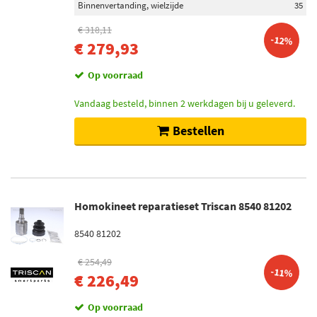
Binnenvertanding, wielzijde
35
€ 318,11
Inbouwplaats
-12%
€ 279,93
Versnellingsbak zijde (16)
Achteras links (8)
Op voorraad
Achteras rechts (8)
Vandaag besteld, binnen 2 werkdagen bij u geleverd.
Vooras links (8)
Wielzijde (7)
Bestellen
Toon meer
Voorraad
Op voorraad (19)
Homokineet reparatieset Triscan 8540 81202
Niet op voorraad (17)
8540 81202
€ 254,49
-11%
€ 226,49
Op voorraad