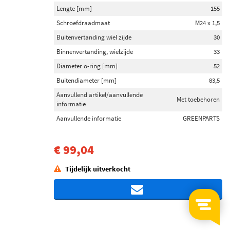
Lengte [mm]
155
Schroefdraadmaat
M24 x 1,5
Buitenvertanding wiel zijde
30
Binnenvertanding, wielzijde
33
Diameter o-ring [mm]
52
Buitendiameter [mm]
83,5
Aanvullend artikel/aanvullende
Met toebehoren
informatie
Aanvullende informatie
GREENPARTS
€ 99,04
Tijdelijk uitverkocht