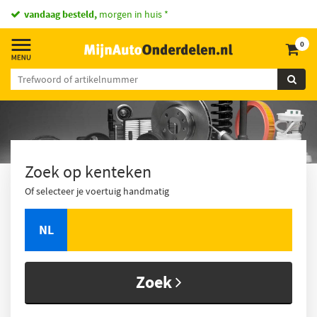
vandaag besteld,
morgen in huis *
0
Zoek op kenteken
Of selecteer je voertuig handmatig
NL
Zoek