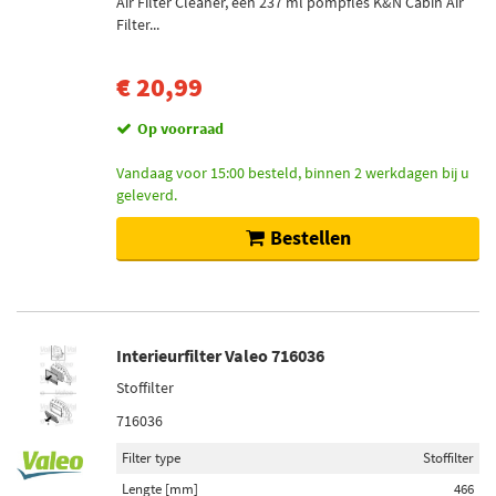
Air Filter Cleaner, een 237 ml pompfles K&N Cabin Air
Niet op voorraad (7)
Filter...
Op voorraad (1)
€ 20,99
Op voorraad
Vandaag voor 15:00 besteld, binnen 2 werkdagen bij u
geleverd.
Bestellen
Interieurfilter Valeo 716036
Stoffilter
716036
Filter type
Stoffilter
Lengte [mm]
466