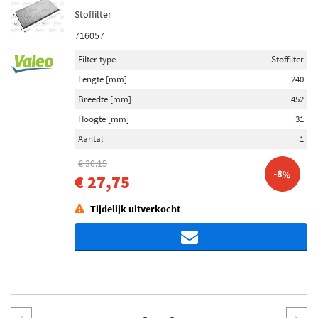
Stoffilter
716057
Filter type
Stoffilter
Lengte [mm]
240
Breedte [mm]
452
Hoogte [mm]
31
Aantal
1
€ 30,15
-8%
€ 27,75
Tijdelijk uitverkocht