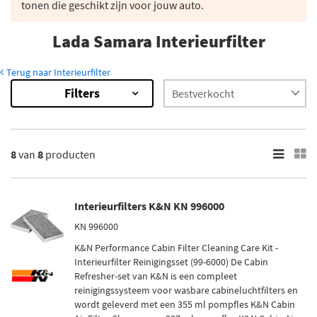
tonen die geschikt zijn voor jouw auto.
Lada Samara Interieurfilter
Terug naar Interieurfilter
Filters
8
Resultaten
×
Merk
8
van
8
producten
Valeo (7)
K&N (1)
Interieurfilters K&N KN 996000
KN 996000
Filter type
K&N Performance Cabin Filter Cleaning Care Kit -
Stoffilter (6)
Interieurfilter Reinigingsset (99-6000) De Cabin
Carbon filter (1)
Refresher-set van K&N is een compleet
reinigingssysteem voor wasbare cabineluchtfilters en
wordt geleverd met een 355 ml pompfles K&N Cabin
Voorraad