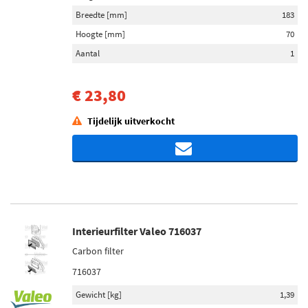
Breedte [mm]
183
Hoogte [mm]
70
Aantal
1
€ 23,80
Tijdelijk uitverkocht
Interieurfilter Valeo 716037
Carbon filter
716037
Gewicht [kg]
1,39