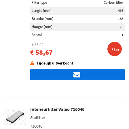
Filter type
Carbon filter
Lengte [mm]
466
Breedte [mm]
183
Hoogte [mm]
70
Aantal
1
€ 65,92
-11%
€ 58,67
Tijdelijk uitverkocht
Interieurfilter Valeo 716046
Stoffilter
716046