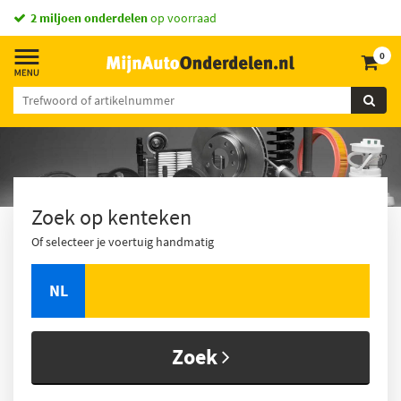
vandaag besteld,
2 miljoen onderdelen
morgen in huis *
op voorraad
0
Zoek op kenteken
Of selecteer je voertuig handmatig
NL
Zoek