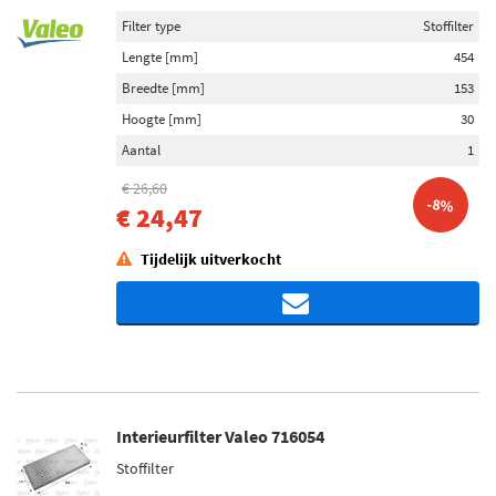
Filter type
Stoffilter
Lengte [mm]
454
Breedte [mm]
153
Hoogte [mm]
30
Aantal
1
€ 26,60
-8%
€ 24,47
Tijdelijk uitverkocht
Interieurfilter Valeo 716054
Stoffilter