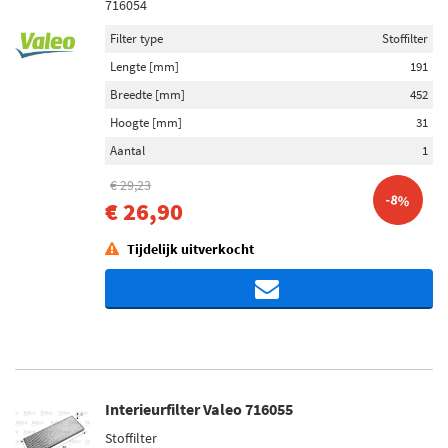
716054
Filter type
Stoffilter
Lengte [mm]
191
Breedte [mm]
452
Hoogte [mm]
31
Aantal
1
€ 29,23
-8%
€ 26,90
Tijdelijk uitverkocht
Interieurfilter Valeo 716055
Stoffilter