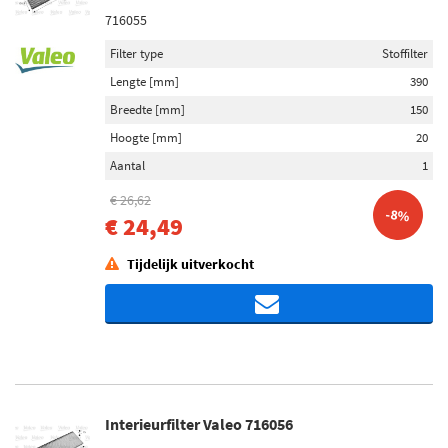
716055
Filter type
Stoffilter
Lengte [mm]
390
Breedte [mm]
150
Hoogte [mm]
20
Aantal
1
€ 26,62
-8%
€ 24,49
Tijdelijk uitverkocht
Interieurfilter Valeo 716056