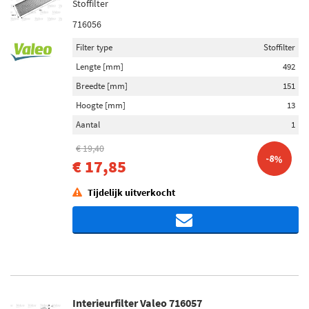
Stoffilter
716056
Filter type
Stoffilter
Lengte [mm]
492
Breedte [mm]
151
Hoogte [mm]
13
Aantal
1
€ 19,40
-8%
€ 17,85
Tijdelijk uitverkocht
Interieurfilter Valeo 716057