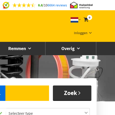
8.8
/
10
6664 reviews
0
Inloggen
Remmen
Overig
Zoek
L
Selecteer type