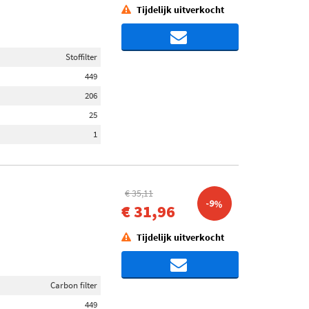
Tijdelijk uitverkocht
Stoffilter
449
206
25
1
€ 35,11
-9%
€ 31,96
Tijdelijk uitverkocht
Carbon filter
449