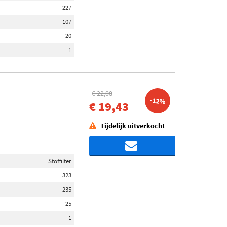
227
107
20
1
€ 22,08
-12%
€ 19,43
Tijdelijk uitverkocht
Stoffilter
323
235
25
1