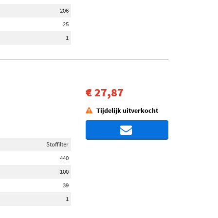
206
25
1
€ 27,87
Tijdelijk uitverkocht
Stoffilter
440
100
39
1