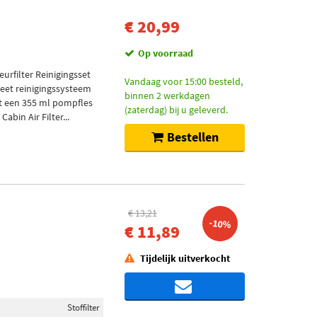
€ 20,99
Op voorraad
eurfilter Reinigingsset
Vandaag voor 15:00 besteld,
leet reinigingssysteem
binnen 2 werkdagen
et een 355 ml pompfles
(zaterdag) bij u geleverd.
bin Air Filter...
Bestellen
€ 13,21
-10%
€ 11,89
Tijdelijk uitverkocht
Stoffilter