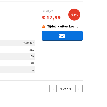
€ 20,22
-11%
€ 17,99
Tijdelijk uitverkocht
Stoffilter
361
159
40
1
1
van
1