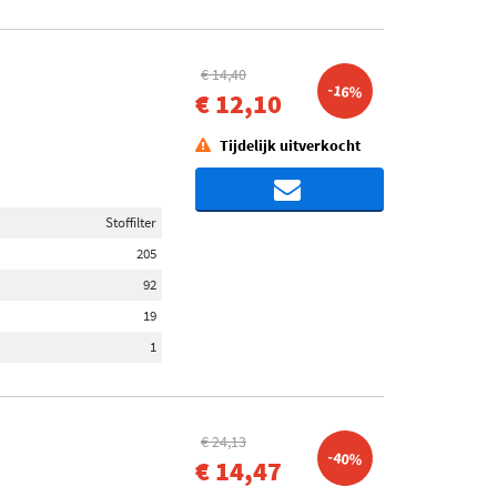
€ 14,40
-16%
€ 12,10
Tijdelijk uitverkocht
Stoffilter
205
92
19
1
€ 24,13
-40%
€ 14,47