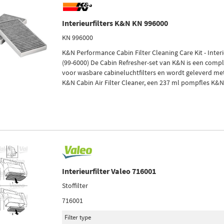
Interieurfilters K&N KN 996000
KN 996000
K&N Performance Cabin Filter Cleaning Care Kit - Interi
(99-6000) De Cabin Refresher-set van K&N is een comp
voor wasbare cabineluchtfilters en wordt geleverd m
K&N Cabin Air Filter Cleaner, een 237 ml pompfles K&N Ca
Interieurfilter Valeo 716001
Stoffilter
716001
Filter type