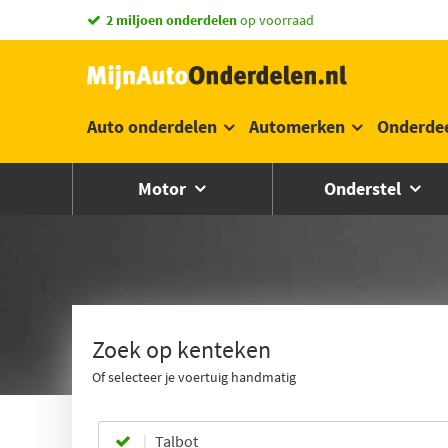
vandaag besteld,
2 miljoen onderdelen
morgen in huis *
op voorraad
Auto onderdelen
Automerken
Onderde
Motor
Onderstel
Zoek op kenteken
Of selecteer je voertuig handmatig
Talbot