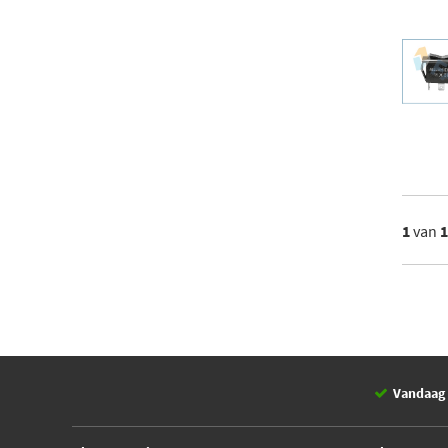
1
van
Vandaag 