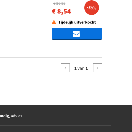
€ 20,33
-58%
€ 8,54
Tijdelijk uitverkocht
1
van
1
undig,
advies