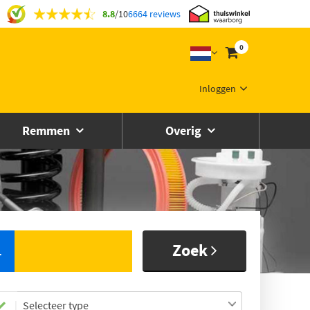
8.8
/
10
6664 reviews
0
Inloggen
Remmen
Overig
Zoek
L
Selecteer type