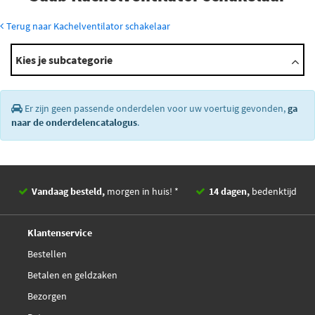
Terug naar Kachelventilator schakelaar
Modellen
Kies je subcategorie
900
9000
99
Er zijn geen passende onderdelen voor uw voertuig gevonden,
ga
×
naar de onderdelencatalogus
.
Vandaag besteld,
morgen in huis! *
14 dagen,
bedenktijd
Deskundig,
advies
Klantenservice
Bestellen
Betalen en geldzaken
Bezorgen