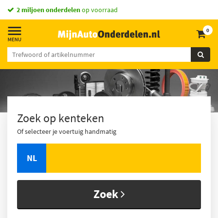
2 miljoen onderdelen
op voorraad
0
Zoek op kenteken
Of selecteer je voertuig handmatig
NL
Zoek