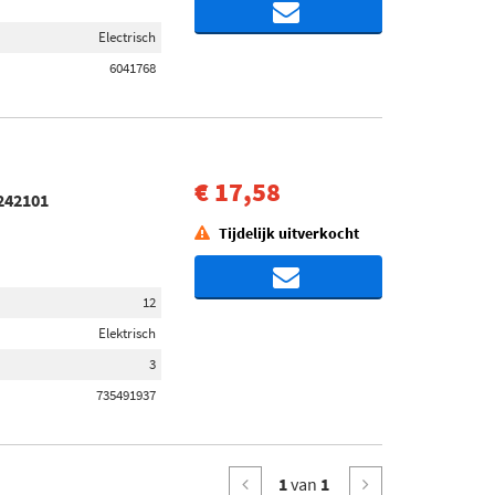
Electrisch
6041768
€ 17,58
242101
Tijdelijk uitverkocht
12
Elektrisch
3
735491937
1
van
1