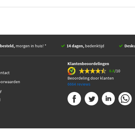
besteld,
morgen in huis! *
14 dagen,
bedenktijd
Desk
Klantenbeoordelingen
8.8
/10
ontact
Beoordeling door klanten
oorwaarden
6664 reviews
cy
d