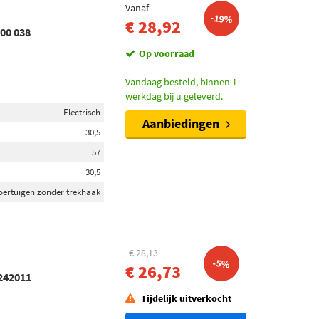
Vanaf
-19%
€ 28,92
00 038
Op voorraad
Vandaag besteld, binnen 1
werkdag bij u geleverd.
Electrisch
Aanbiedingen
30,5
57
30,5
oertuigen zonder trekhaak
€ 28,13
-5%
€ 26,73
242011
Tijdelijk uitverkocht