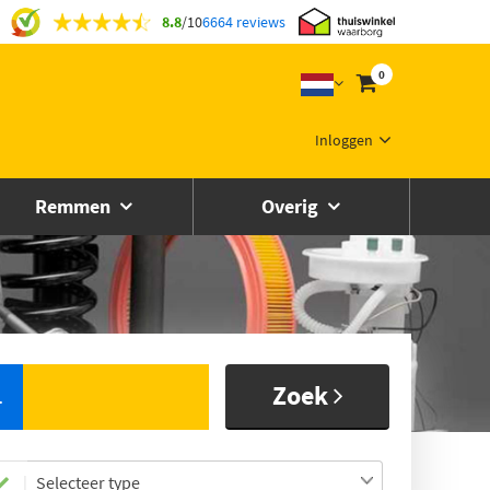
8.8
/
10
6664 reviews
0
Inloggen
Remmen
Overig
Zoek
L
Selecteer type