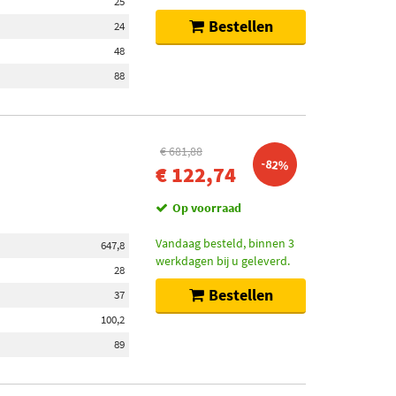
25
Bestellen
24
48
88
€ 681,88
-82%
€ 122,74
Op voorraad
Vandaag besteld, binnen 3
647,8
werkdagen bij u geleverd.
28
Bestellen
37
100,2
89