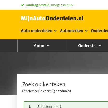
vandaag besteld,
morgen in huis *
Auto onderdelen
Automerken
Onderde
Motor
Onderstel
Zoek op kenteken
Of selecteer je voertuig handmatig
1
Selecteer merk