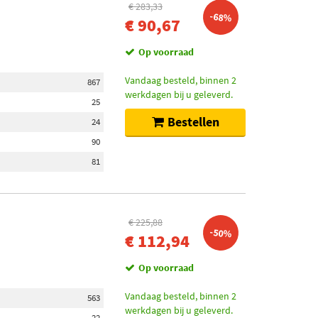
€ 283,33
-68%
€ 90,67
Op voorraad
Vandaag besteld, binnen 2
867
werkdagen bij u geleverd.
25
Bestellen
24
90
81
€ 225,88
-50%
€ 112,94
Op voorraad
Vandaag besteld, binnen 2
563
werkdagen bij u geleverd.
22