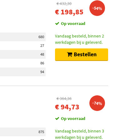
€ 432,30
-54%
€ 198,85
Op voorraad
Vandaag besteld, binnen 2
680
werkdagen bij u geleverd.
27
Bestellen
48
86
94
€ 364,36
-74%
€ 94,73
Op voorraad
Vandaag besteld, binnen 3
875
werkdagen bij u geleverd.