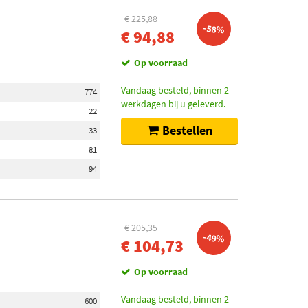
€ 225,88
-58%
€ 94,88
Op voorraad
Vandaag besteld, binnen 2
774
werkdagen bij u geleverd.
22
Bestellen
33
81
94
€ 205,35
-49%
€ 104,73
Op voorraad
Vandaag besteld, binnen 2
600