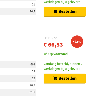
werkdagen bij u geleverd.
21
Bestellen
76,5
€ 116,72
-43%
€ 66,53
Op voorraad
Vandaag besteld, binnen 2
668
werkdagen bij u geleverd.
23
Bestellen
22
76,5
81,5