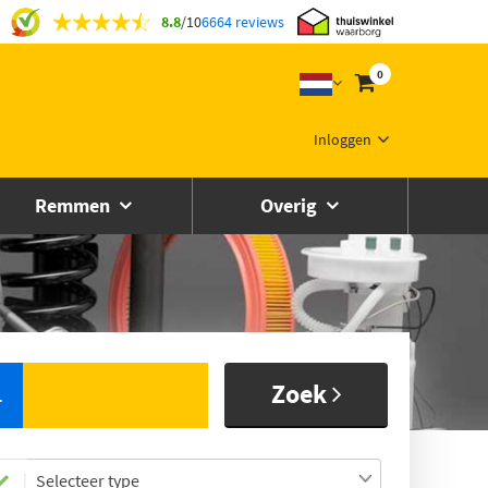
8.8
/
10
6664 reviews
0
Inloggen
Remmen
Overig
Zoek
L
Selecteer type