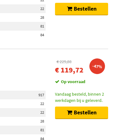
Bestellen
22
28
81
84
€ 225,88
-47%
€ 119,72
Op voorraad
Vandaag besteld, binnen 2
917
werkdagen bij u geleverd.
22
Bestellen
22
28
81
84