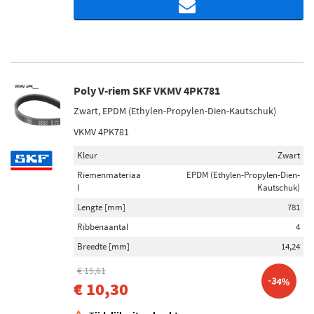
Poly V-riem SKF VKMV 4PK781
Zwart, EPDM (Ethylen-Propylen-Dien-Kautschuk)
VKMV 4PK781
Kleur
Zwart
Riemenmateriaa
EPDM (Ethylen-Propylen-Dien-
l
Kautschuk)
Lengte [mm]
781
Ribbenaantal
4
Breedte [mm]
14,24
€ 15,61
-34%
€ 10,30