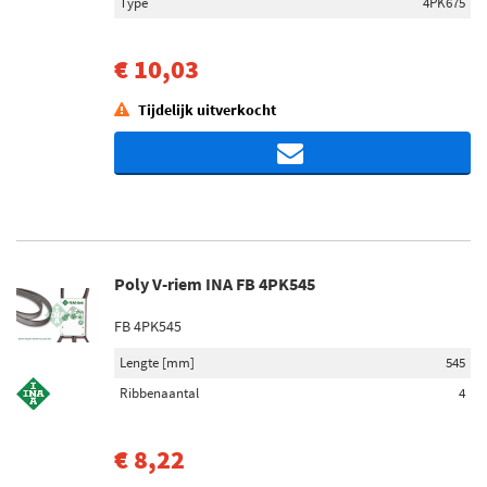
Type
4PK675
€ 10,03
Tijdelijk uitverkocht
Poly V-riem INA FB 4PK545
FB 4PK545
Lengte [mm]
545
Ribbenaantal
4
€ 8,22