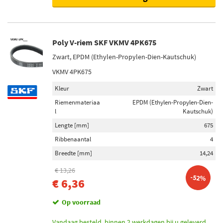
Poly V-riem SKF VKMV 4PK675
Zwart, EPDM (Ethylen-Propylen-Dien-Kautschuk)
VKMV 4PK675
Kleur
Zwart
Riemenmateriaa
EPDM (Ethylen-Propylen-Dien-
l
Kautschuk)
Lengte [mm]
675
Ribbenaantal
4
Breedte [mm]
14,24
€ 13,26
-52%
€ 6,36
Op voorraad
Vandaag besteld, binnen 2 werkdagen bij u geleverd.