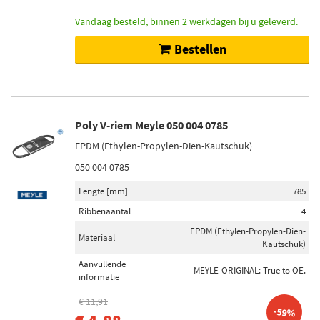
Vandaag besteld, binnen 2 werkdagen bij u geleverd.
Bestellen
Poly V-riem Meyle 050 004 0785
EPDM (Ethylen-Propylen-Dien-Kautschuk)
050 004 0785
Lengte [mm]
785
Ribbenaantal
4
EPDM (Ethylen-Propylen-Dien-
Materiaal
Kautschuk)
Aanvullende
MEYLE-ORIGINAL: True to OE.
informatie
€ 11,91
-59%