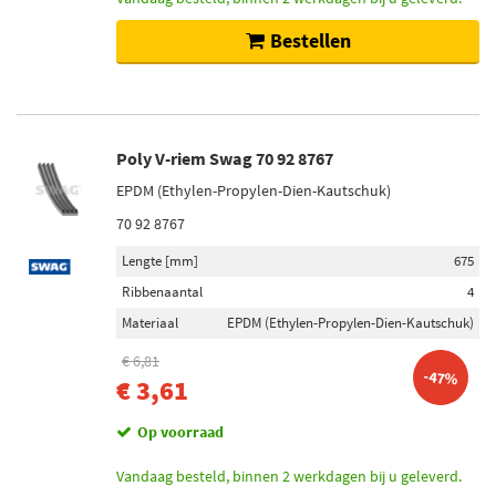
Bestellen
Poly V-riem Swag 70 92 8767
EPDM (Ethylen-Propylen-Dien-Kautschuk)
70 92 8767
Lengte [mm]
675
Ribbenaantal
4
Materiaal
EPDM (Ethylen-Propylen-Dien-Kautschuk)
€ 6,81
-47%
€ 3,61
Op voorraad
Vandaag besteld, binnen 2 werkdagen bij u geleverd.