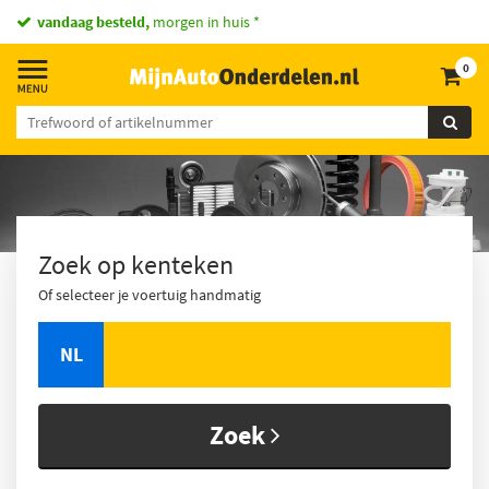
vandaag besteld,
morgen in huis *
0
Zoek op kenteken
Of selecteer je voertuig handmatig
NL
Zoek