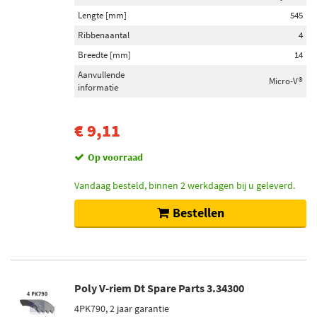
Lengte [mm]
545
Ribbenaantal
4
Breedte [mm]
14
Aanvullende
Micro-V®
informatie
€ 9,11
Op voorraad
Vandaag besteld, binnen 2 werkdagen bij u geleverd.
Bestellen
Poly V-riem Dt Spare Parts 3.34300
4PK790, 2 jaar garantie