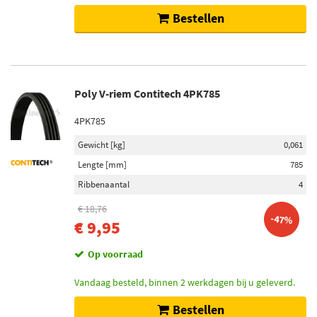
Bestellen
Poly V-riem Contitech 4PK785
4PK785
Gewicht [kg]
0,061
Lengte [mm]
785
Ribbenaantal
4
€ 18,76
-47%
€ 9,95
Op voorraad
Vandaag besteld, binnen 2 werkdagen bij u geleverd.
Bestellen