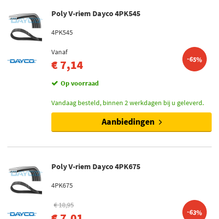
Poly V-riem Dayco 4PK545
4PK545
Vanaf
-65%
€ 7,14
Op voorraad
Vandaag besteld, binnen 2 werkdagen bij u geleverd.
Aanbiedingen
Poly V-riem Dayco 4PK675
4PK675
€ 18,95
-63%
€ 7,01