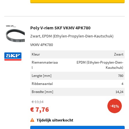
Poly V-riem SKF VKMV 4PK780
Zwart, EPDM (Ethylen-Propylen-Dien-Kautschuk)
VKMV 4PK780
Kleur
Zwart
Riemenmateriaa
EPDM (Ethylen-Propylen-Dien-
l
Kautschuk)
Lengte [mm]
780
Ribbenaantal
4
Breedte [mm]
14,24
€ 13,14
-41%
€ 7,76
Tijdelijk uitverkocht