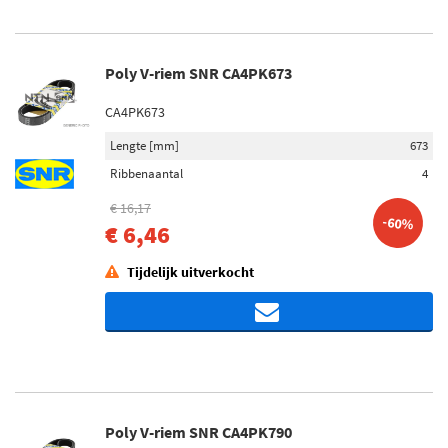
Poly V-riem SNR CA4PK673
CA4PK673
Lengte [mm]
673
Ribbenaantal
4
€ 16,17
-60%
€ 6,46
Tijdelijk uitverkocht
Poly V-riem SNR CA4PK790