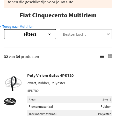
tonen die geschikt zijn voor jouw auto.
Fiat Cinquecento Multiriem
Terug naar Multiriem
Filters
34
Resultaten
×
Merk
32
van
34
producten
Gates (3)
Contitech (3)
Poly V-riem Gates 4PK780
Febi Bilstein (2)
Zwart, Rubber, Polyester
Bosch (4)
4PK780
Meyle (2)
Kleur
Zwart
Toon meer
Riemenmateriaal
Rubber
Trekkoordmateriaal
Polyester