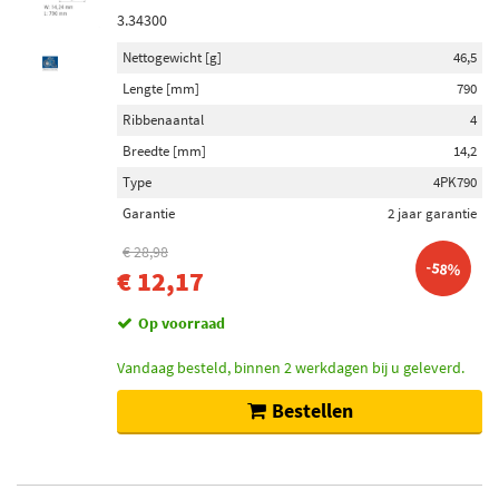
3.34300
Nettogewicht [g]
46,5
Lengte [mm]
790
Ribbenaantal
4
Breedte [mm]
14,2
Type
4PK790
Garantie
2 jaar garantie
€ 28,98
-58%
€ 12,17
Op voorraad
Vandaag besteld, binnen 2 werkdagen bij u geleverd.
Bestellen