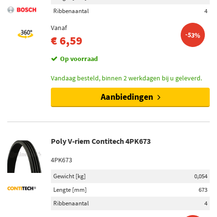
Ribbenaantal
4
Vanaf
-53%
€ 6,59
Op voorraad
Vandaag besteld, binnen 2 werkdagen bij u geleverd.
Aanbiedingen
Poly V-riem Contitech 4PK673
4PK673
Gewicht [kg]
0,054
Lengte [mm]
673
Ribbenaantal
4