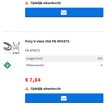
Tijdelijk uitverkocht
Poly V-riem INA FB 4PK673
FB 4PK673
Lengte [mm]
673
Ribbenaantal
4
€ 7,84
Tijdelijk uitverkocht