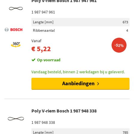
Poly V-riem Bosch 1 987 947 961
1 987 947 961
Lengte [mm]
673
Ribbenaantal
4
Vanaf
-51%
€ 5,22
Op voorraad
Vandaag besteld, binnen 2 werkdagen bij u geleverd.
Aanbiedingen
Poly V-riem Bosch 1 987 948 338
1 987 948 338
Lengte [mm]
785