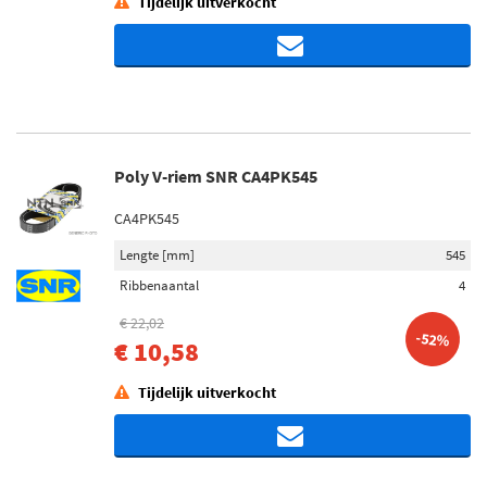
Tijdelijk uitverkocht
Poly V-riem SNR CA4PK545
CA4PK545
Lengte [mm]
545
Ribbenaantal
4
€ 22,02
-52%
€ 10,58
Tijdelijk uitverkocht