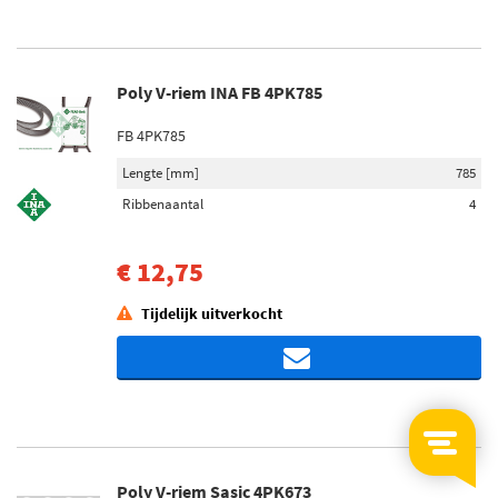
Poly V-riem INA FB 4PK785
FB 4PK785
Lengte [mm]
785
Ribbenaantal
4
€ 12,75
Tijdelijk uitverkocht
Poly V-riem Sasic 4PK673