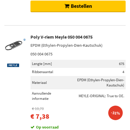
Bestellen
Poly V-riem Meyle 050 004 0675
EPDM (Ethylen-Propylen-Dien-Kautschuk)
050 004 0675
Lengte [mm]
675
Ribbenaantal
4
EPDM (Ethylen-Propylen-Dien-
Materiaal
Kautschuk)
Aanvullende
MEYLE-ORIGINAL: True to OE.
informatie
€ 10,70
-31%
€ 7,38
Op voorraad