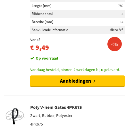
Lengte [mm]
Lengte [mm]
780
675 (6)
Ribbenaantal
4
790 (6)
Breedte [mm]
14
545 (5)
Aanvullende informatie
Micro-V®
673 (5)
Vanaf
785 (4)
-6%
€ 9,49
Toon meer
Op voorraad
Ribbenaantal
Vandaag besteld, binnen 2 werkdagen bij u geleverd.
4 (33)
Aanbiedingen
6 (1)
Voorraad
Poly V-riem Gates 4PK675
Op voorraad (21)
Niet op voorraad (13)
Zwart, Rubber, Polyester
4PK675