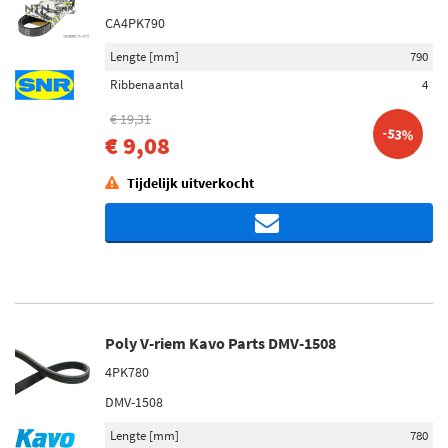
CA4PK790
Lengte [mm]
790
Ribbenaantal
4
€ 19,31
-53%
€ 9,08
Tijdelijk uitverkocht
Poly V-riem Kavo Parts DMV-1508
4PK780
DMV-1508
Lengte [mm]
780