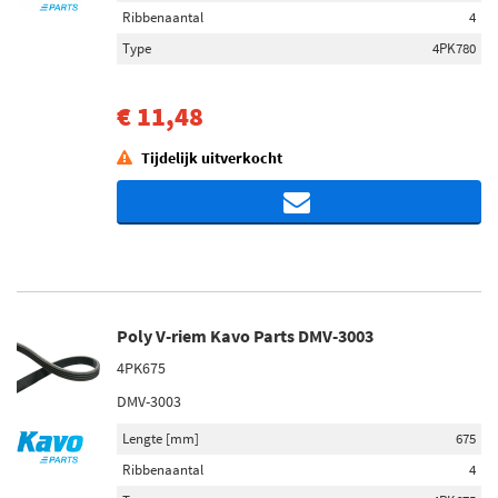
Ribbenaantal
4
Type
4PK780
€ 11,48
Tijdelijk uitverkocht
Poly V-riem Kavo Parts DMV-3003
4PK675
DMV-3003
Lengte [mm]
675
Ribbenaantal
4