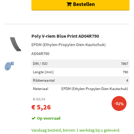
Bestellen
Poly V-riem Blue Print AD04R790
EPDM (Ethylen-Propylen-Dien-Kautschuk)
AD04R790
DIN / ISO
7867
Lengte [mm]
790
Ribbenaantal
4
Materiaal
EPDM (Ethylen-Propylen-Dien-Kautschuk)
€ 10,74
-51%
€ 5,26
Op voorraad
Vandaag besteld, binnen 1 werkdag bij u geleverd.