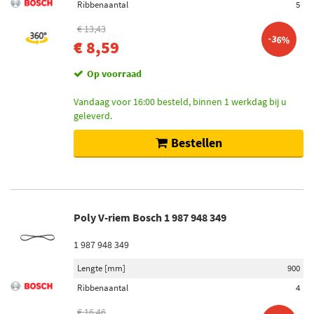
Ribbenaantal
5
€ 13,43
-36%
€ 8,59
Op voorraad
Vandaag voor 16:00 besteld, binnen 1 werkdag bij u
geleverd.
Bestellen
Poly V-riem Bosch 1 987 948 349
1 987 948 349
Lengte [mm]
900
Ribbenaantal
4
€ 16,46