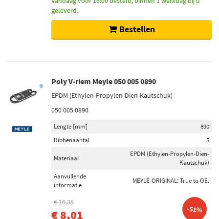
Vandaag voor 16:00 besteld, binnen 1 werkdag bij u
geleverd.
Bestellen
Poly V-riem Meyle 050 005 0890
EPDM (Ethylen-Propylen-Dien-Kautschuk)
050 005 0890
Lengte [mm]
890
Ribbenaantal
5
EPDM (Ethylen-Propylen-Dien-
Materiaal
Kautschuk)
Aanvullende
MEYLE-ORIGINAL: True to OE.
informatie
€ 16,35
-51%
€ 8,01