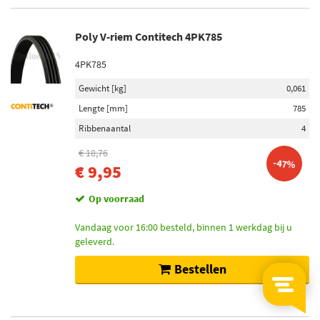
Poly V-riem Contitech 4PK785
4PK785
Gewicht [kg]
0,061
Lengte [mm]
785
Ribbenaantal
4
€ 18,76
-47%
€ 9,95
Op voorraad
Vandaag voor 16:00 besteld, binnen 1 werkdag bij u
geleverd.
Bestellen