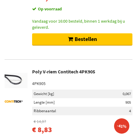
Op voorraad
Vandaag voor 16:00 besteld, binnen 1 werkdag bij u
geleverd.
Bestellen
Poly V-riem Contitech 4PK905
4PK905
Gewicht [kg]
0,067
Lengte [mm]
905
Ribbenaantal
4
€ 14,97
-41%
€ 8,83