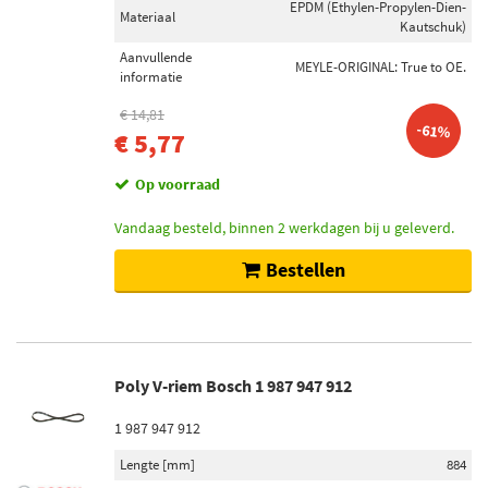
EPDM (Ethylen-Propylen-Dien-
Materiaal
Kautschuk)
Aanvullende
MEYLE-ORIGINAL: True to OE.
informatie
€ 14,81
-61%
€ 5,77
Op voorraad
Vandaag besteld, binnen 2 werkdagen bij u geleverd.
Bestellen
Poly V-riem Bosch 1 987 947 912
1 987 947 912
Lengte [mm]
884