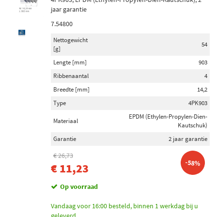
jaar garantie
7.54800
Nettogewicht
54
[g]
Lengte [mm]
903
Ribbenaantal
4
Breedte [mm]
14,2
Type
4PK903
EPDM (Ethylen-Propylen-Dien-
Materiaal
Kautschuk)
Garantie
2 jaar garantie
€ 26,73
-58%
€ 11,23
Op voorraad
Vandaag voor 16:00 besteld, binnen 1 werkdag bij u
geleverd.