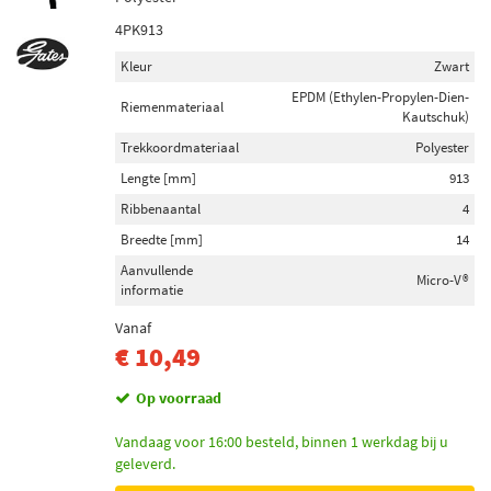
4PK913
Kleur
Zwart
EPDM (Ethylen-Propylen-Dien-
Riemenmateriaal
Kautschuk)
Trekkoordmateriaal
Polyester
Lengte [mm]
913
Ribbenaantal
4
Breedte [mm]
14
Aanvullende
Micro-V®
informatie
Vanaf
€ 10,49
Op voorraad
Vandaag voor 16:00 besteld, binnen 1 werkdag bij u
geleverd.