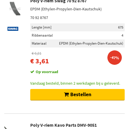
Poly V-riem Swag 70 92 8767
EPDM (Ethylen-Propylen-Dien-Kautschuk)
70 92 8767
Lengte [mm]
675
Ribbenaantal
4
Materiaal
EPDM (Ethylen-Propylen-Dien-Kautschuk)
€ 6,81
-47%
€ 3,61
Op voorraad
Vandaag besteld, binnen 2 werkdagen bij u geleverd.
Bestellen
Poly V-riem Kavo Parts DMV-9051