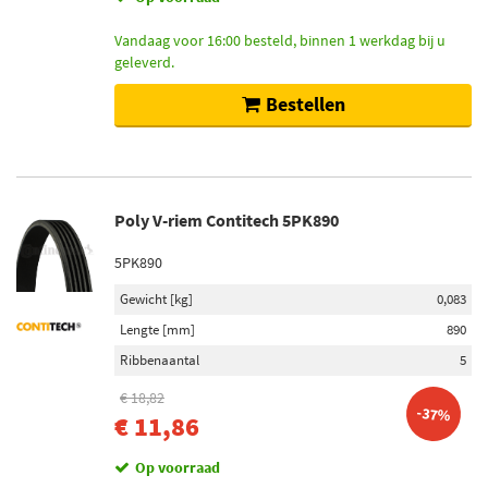
Vandaag voor 16:00 besteld, binnen 1 werkdag bij u
geleverd.
Bestellen
Poly V-riem Contitech 5PK890
5PK890
Gewicht [kg]
0,083
Lengte [mm]
890
Ribbenaantal
5
€ 18,82
-37%
€ 11,86
Op voorraad