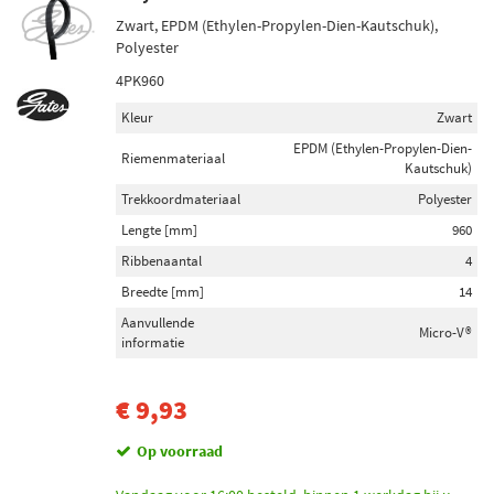
Zwart, EPDM (Ethylen-Propylen-Dien-Kautschuk),
Polyester
4PK960
Kleur
Zwart
EPDM (Ethylen-Propylen-Dien-
Riemenmateriaal
Kautschuk)
Trekkoordmateriaal
Polyester
Lengte [mm]
960
Ribbenaantal
4
Breedte [mm]
14
Aanvullende
Micro-V®
informatie
€ 9,93
Op voorraad