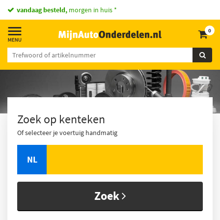
vandaag besteld,
morgen in huis *
0
Zoek op kenteken
Of selecteer je voertuig handmatig
NL
Zoek