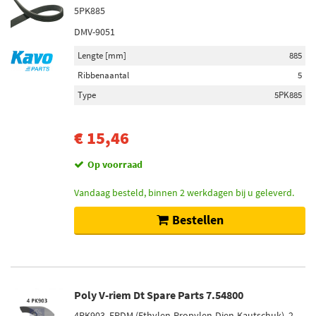
5PK885
DMV-9051
Lengte [mm]
885
Ribbenaantal
5
Type
5PK885
€ 15,46
Op voorraad
Vandaag besteld, binnen 2 werkdagen bij u geleverd.
Bestellen
Poly V-riem Dt Spare Parts 7.54800
4PK903, EPDM (Ethylen-Propylen-Dien-Kautschuk), 2