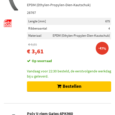
EPDM (Ethylen-Propylen-Dien-Kautschuk)
28767
Lengte [mm]
675
Ribbenaantal
4
Materiaal
EPDM (Ethylen-Propylen-Dien-Kautschuk)
€ 6,81
-47%
€ 3,61
Op voorraad
Vandaag voor 22:30 besteld, de eerstvolgende werkdag
bij u geleverd.
Bestellen
Poly V-riem Gates 4PK960