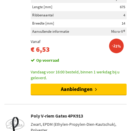
6 (1)
Lengte [mm]
675
Ribbenaantal
4
Voorraad
Breedte [mm]
14
Niet op voorraad (34)
Aanvullende informatie
Micro-V®
Op voorraad (32)
Vanaf
-21%
€ 6,53
Op voorraad
Vandaag voor 16:00 besteld, binnen 1 werkdag bij u
geleverd.
Aanbiedingen
Poly V-riem Gates 4PK913
Zwart, EPDM (Ethylen-Propylen-Dien-Kautschuk),
Polyester