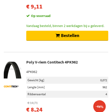
€ 9,11
Op voorraad
Vandaag besteld, binnen 2 werkdagen bij u geleverd.
Bestellen
Poly V-riem Contitech 4PK962
4PK962
Gewicht [kg]
0,072
Lengte [mm]
962
Ribbenaantal
4
€ 14,71
-44%
€ 8,24