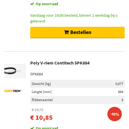
Op voorraad
Vandaag voor 16:00 besteld, binnen 1 werkdag bij u
geleverd.
Bestellen
Poly V-riem Contitech 5PK884
5PK884
Gewicht [kg]
0,077
Lengte [mm]
884
Ribbenaantal
5
€ 19,72
-45%
€ 10,85
Op voorraad