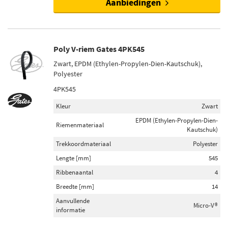
Aanbiedingen
Poly V-riem Gates 4PK545
Zwart, EPDM (Ethylen-Propylen-Dien-Kautschuk),
Polyester
4PK545
Kleur
Zwart
EPDM (Ethylen-Propylen-Dien-
Riemenmateriaal
Kautschuk)
Trekkoordmateriaal
Polyester
Lengte [mm]
545
Ribbenaantal
4
Breedte [mm]
14
Aanvullende
Micro-V®
informatie