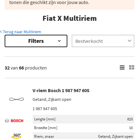
tonen die geschikt zijn voor jouw auto.
Fiat X Multiriem
Terug naar Multiriem
Filters
66
Resultaten
×
Merk
32
van
66
producten
Gates (6)
Contitech (8)
V-riem Bosch 1 987 947 605
Febi Bilstein (2)
Getand, Zijkant open
Bosch (6)
1 987 947 605
Meyle (5)
Lengte [mm]
825
Toon meer
Breedte [mm]
10
Riem, snaar
Getand, Zijkant open