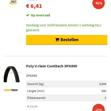
-61%
€ 6,41
Op voorraad
Vandaag voor 16:00 besteld, binnen 1 werkdag bij u
geleverd.
Bestellen
Poly V-riem Contitech 3PK690
3PK690
Gewicht [kg]
0,044
Lengte [mm]
690
Ribbenaantal
3
€ 11,34
-37%