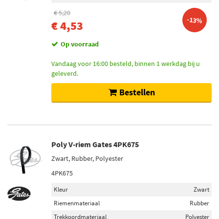
Categorieën
€ 5,20
-13%
Poly V-riem (66)
€ 4,53
V-riem (1)
Op voorraad
Lengte [mm]
Vandaag voor 16:00 besteld, binnen 1 werkdag bij u
geleverd.
905 (7)
962 (6)
Bestellen
884 (5)
545 (4)
690 (4)
Toon meer
Poly V-riem Gates 4PK675
Zwart, Rubber, Polyester
Ribbenaantal
4PK675
4 (44)
Kleur
Zwart
5 (12)
Riemenmateriaal
Rubber
3 (8)
Trekkoordmateriaal
Polyester