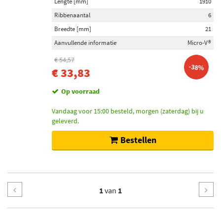
Lengte [mm]
1910
Ribbenaantal
6
Breedte [mm]
21
Aanvullende informatie
Micro-V®
€ 54,57
-38%
€ 33,83
Op voorraad
Vandaag voor 15:00 besteld, morgen (zaterdag) bij u
geleverd.
Bestellen
1
van
1