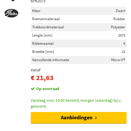
6PK2075
Kleur
Zwart
Riemenmateriaal
Rubber
Trekkoordmateriaal
Polyester
Lengte [mm]
2075
Ribbenaantal
6
Breedte [mm]
21
Aanvullende informatie
Micro-V®
Vanaf
€ 21,63
Op voorraad
Vandaag voor 15:00 besteld, morgen (zaterdag) bij u
geleverd.
Aanbiedingen