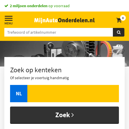
vandaag besteld,
morgen in huis *
0
Zoek op kenteken
Of selecteer je voertuig handmatig
NL
Zoek