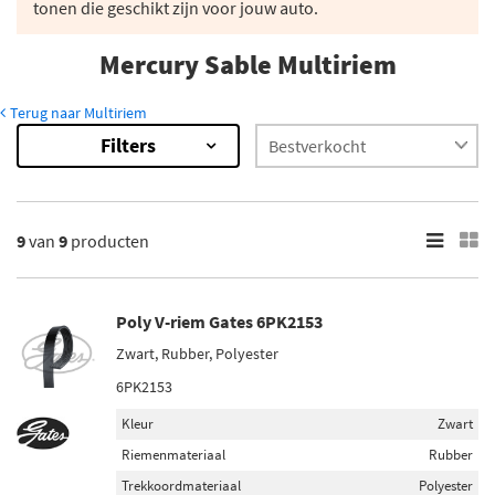
tonen die geschikt zijn voor jouw auto.
Mercury Sable Multiriem
Terug naar Multiriem
Filters
9
Resultaten
×
Lengte [mm]
9
van
9
producten
1073 (1)
1083 (1)
1340 (1)
Poly V-riem Gates 6PK2153
1650 (1)
Zwart, Rubber, Polyester
1803 (1)
6PK2153
Toon meer
Kleur
Zwart
Riemenmateriaal
Rubber
Ribbenaantal
Trekkoordmateriaal
Polyester
6 (7)