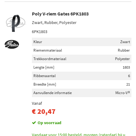
Poly V-riem Gates 6PK1803
Zwart, Rubber, Polyester
6PK1803
Kleur
Zwart
Riemenmateriaal
Rubber
Trekkoordmateriaal
Polyester
Lengte [mm]
1803
Ribbenaantal
6
Breedte [mm]
21
Aanvullende informatie
Micro-V®
Vanaf
€ 20,47
Op voorraad
Vandaag voor 15:00 besteld, morgen (zaterdag) bij u