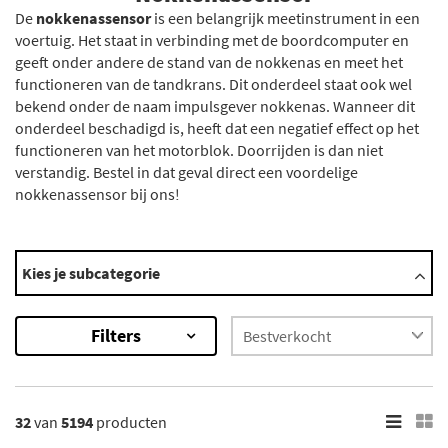
De
nokkenassensor
is een belangrijk meetinstrument in een
voertuig. Het staat in verbinding met de boordcomputer en
geeft onder andere de stand van de nokkenas en meet het
functioneren van de tandkrans. Dit onderdeel staat ook wel
bekend onder de naam impulsgever nokkenas. Wanneer dit
onderdeel beschadigd is, heeft dat een negatief effect op het
functioneren van het motorblok. Doorrijden is dan niet
verstandig. Bestel in dat geval direct een voordelige
nokkenassensor bij ons!
Automerken
Kies je subcategorie
Abarth
Acura
Filters
Alfa Romeo
Alpina
Aston Martin
Toon meer
32
van
5194
producten
×