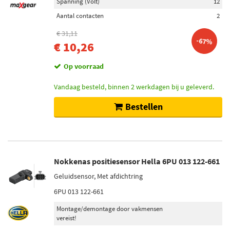
Spanning (Volt)
12
Toerentalsensor (12)
Aantal contacten
2
Afdichting excentrische as sensor (nokkenas) (2)
€ 31,11
-67%
Toon meer
€ 10,26
Op voorraad
Voorraad
Niet op voorraad (3375)
Vandaag besteld, binnen 2 werkdagen bij u geleverd.
Op voorraad (1819)
Bestellen
Nokkenas positiesensor Hella 6PU 013 122-661
Geluidsensor, Met afdichtring
6PU 013 122-661
Montage/demontage door vakmensen
vereist!