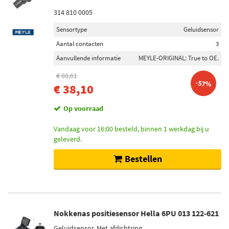
314 810 0005
Sensortype
Geluidsensor
Aantal contacten
3
Aanvullende informatie
MEYLE-ORIGINAL: True to OE.
€ 88,61
-57%
€ 38,10
Op voorraad
Vandaag voor 16:00 besteld, binnen 1 werkdag bij u
geleverd.
Bestellen
Nokkenas positiesensor Hella 6PU 013 122-621
Geluidsensor, Met afdichtring