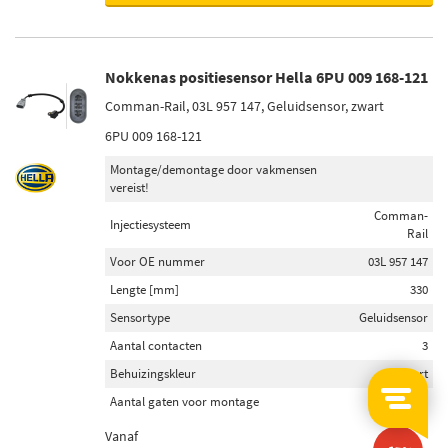
Nokkenas positiesensor Hella 6PU 009 168-121
Comman-Rail, 03L 957 147, Geluidsensor, zwart
6PU 009 168-121
Montage/demontage door vakmensen
vereist!
Comman-
Injectiesysteem
Rail
Voor OE nummer
03L 957 147
Lengte [mm]
330
Sensortype
Geluidsensor
Aantal contacten
3
Behuizingskleur
Zwart
Aantal gaten voor montage
1
Vanaf