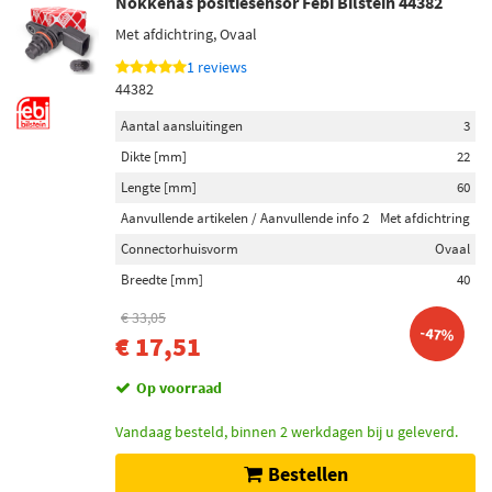
Nokkenas positiesensor Febi Bilstein 44382
Met afdichtring, Ovaal
1 reviews
44382
Aantal aansluitingen
3
Dikte [mm]
22
Lengte [mm]
60
Aanvullende artikelen / Aanvullende info 2
Met afdichtring
Connectorhuisvorm
Ovaal
Breedte [mm]
40
€ 33,05
-47%
€ 17,51
Op voorraad
Vandaag besteld, binnen 2 werkdagen bij u geleverd.
Bestellen