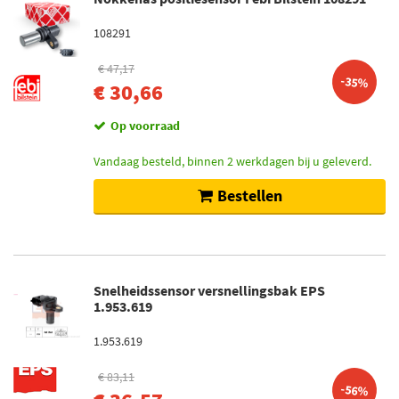
108291
€ 47,17
-35%
€ 30,66
Op voorraad
Vandaag besteld, binnen 2 werkdagen bij u geleverd.
Bestellen
Snelheidssensor versnellingsbak EPS
1.953.619
1.953.619
€ 83,11
-56%