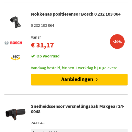
5194
Resultaten
Nokkenas positiesensor Bosch 0 232 103 064
×
0 232 103 064
Merken
Vanaf
Bosch (191)
-19%
€ 31,17
Febi Bilstein (155)
Op voorraad
Valeo (203)
Vandaag besteld, binnen 1 werkdag bij u geleverd.
FAE (162)
Aanbiedingen
Hella (211)
Toon meer
Snelheidssensor versnellingsbak Maxgear 24-
Categorieën
0048
Nokkenas positiesensor (5192)
24-0048
Krukas positiesensor (767)
Snelheidssensor versnellingsbak (51)