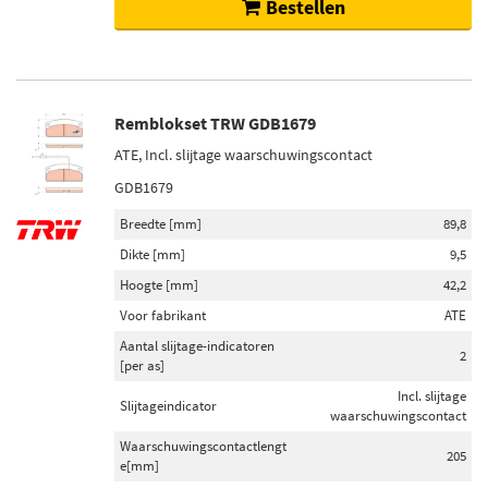
Bestellen
Remblokset TRW GDB1679
ATE, Incl. slijtage waarschuwingscontact
GDB1679
Breedte [mm]
89,8
Dikte [mm]
9,5
Hoogte [mm]
42,2
Voor fabrikant
ATE
Aantal slijtage-indicatoren
2
[per as]
Incl. slijtage
Slijtageindicator
waarschuwingscontact
Waarschuwingscontactlengt
205
e[mm]