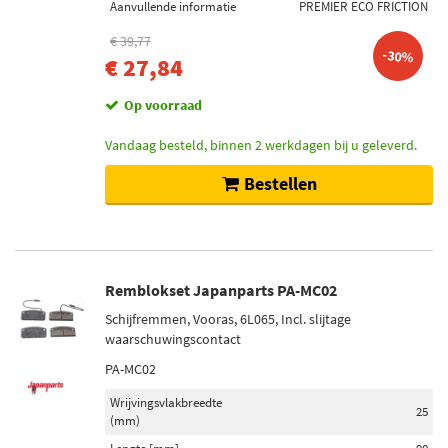
Aanvullende informatie
PREMIER ECO FRICTION
€ 39,77
-30%
€ 27,84
Op voorraad
Vandaag besteld, binnen 2 werkdagen bij u geleverd.
Bestellen
Remblokset Japanparts PA-MC02
Schijfremmen, Vooras, 6L065, Incl. slijtage
waarschuwingscontact
PA-MC02
Wrijvingsvlakbreedte
25
(mm)