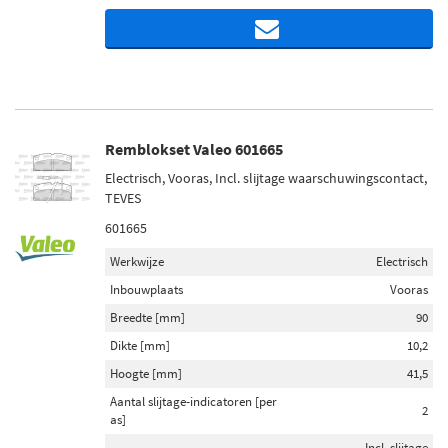
Remblokset Valeo 601665
Electrisch, Vooras, Incl. slijtage waarschuwingscontact,
TEVES
601665
Werkwijze
Electrisch
Inbouwplaats
Vooras
Breedte [mm]
90
Dikte [mm]
10,2
Hoogte [mm]
41,5
Aantal slijtage-indicatoren [per
2
as]
Incl. slijtage