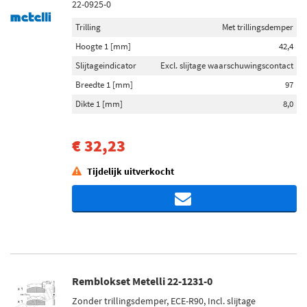
22-0925-0
Trilling
Met trillingsdemper
Hoogte 1 [mm]
42,4
Slijtageindicator
Excl. slijtage waarschuwingscontact
Breedte 1 [mm]
97
Dikte 1 [mm]
8,0
€ 32,23
Tijdelijk uitverkocht
Remblokset Metelli 22-1231-0
Zonder trillingsdemper, ECE-R90, Incl. slijtage