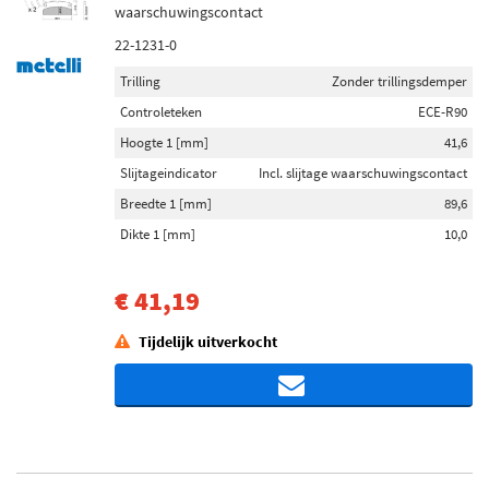
waarschuwingscontact
22-1231-0
Trilling
Zonder trillingsdemper
Controleteken
ECE-R90
Hoogte 1 [mm]
41,6
Slijtageindicator
Incl. slijtage waarschuwingscontact
Breedte 1 [mm]
89,6
Dikte 1 [mm]
10,0
€ 41,19
Tijdelijk uitverkocht