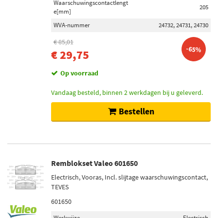
Waarschuwingscontactlengt
205
e[mm]
WVA-nummer
24732, 24731, 24730
€ 85,01
-65%
€ 29,75
Op voorraad
Vandaag besteld, binnen 2 werkdagen bij u geleverd.
Bestellen
Remblokset Valeo 601650
Electrisch, Vooras, Incl. slijtage waarschuwingscontact,
TEVES
601650
Werkwijze
Electrisch