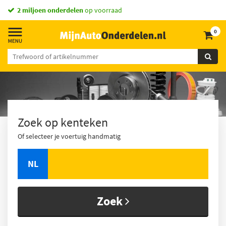
2 miljoen onderdelen
op voorraad
0
Zoek op kenteken
Of selecteer je voertuig handmatig
NL
Zoek