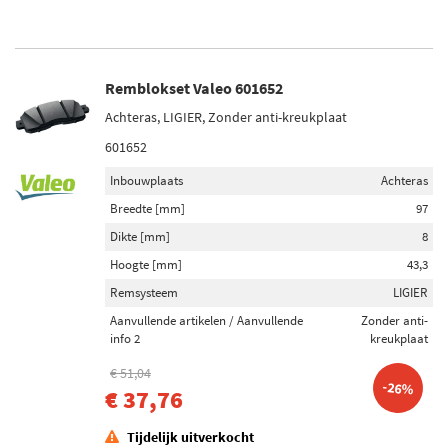
Remblokset Valeo 601652
Achteras, LIGIER, Zonder anti-kreukplaat
601652
Inbouwplaats
Achteras
Breedte [mm]
97
Dikte [mm]
8
Hoogte [mm]
43,3
Remsysteem
LIGIER
Aanvullende artikelen / Aanvullende
Zonder anti-
info 2
kreukplaat
€ 51,04
-26%
€ 37,76
Tijdelijk uitverkocht