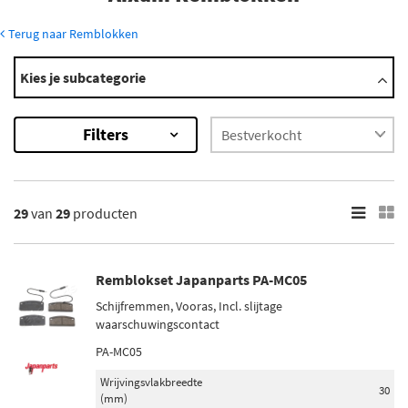
Terug naar Remblokken
Modellen
Kies je subcategorie
400
500
Filters
A.721
A.741
A.751
Toon meer
29
van
29
producten
×
29
Resultaten
Remblokset Japanparts PA-MC05
Schijfremmen, Vooras, Incl. slijtage
×
waarschuwingscontact
Merk
PA-MC05
Brembo (2)
Wrijvingsvlakbreedte
Maxgear (2)
30
(mm)