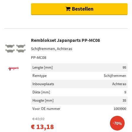
Bestellen
Remblokset Japanparts PP-MC08
Schijfremmen, Achteras
PP-MC08
Lengte [mm]
95
Remtype
Schijfremmen
Inbouwplaats
Achteras
Dikte [mm]
9
Hoogte [mm]
35
Voor OE nummer
1003900
€ 43,92
-70%
€ 13,18