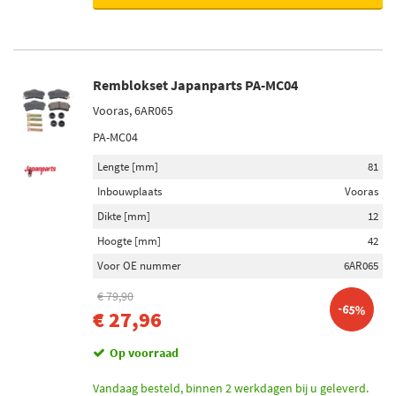
Remblokset Japanparts PA-MC04
Vooras, 6AR065
PA-MC04
Lengte [mm]
81
Inbouwplaats
Vooras
Dikte [mm]
12
Hoogte [mm]
42
Voor OE nummer
6AR065
€ 79,90
-65%
€ 27,96
Op voorraad
Vandaag besteld, binnen 2 werkdagen bij u geleverd.