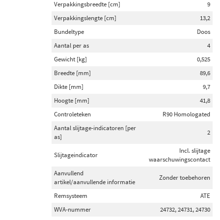
Verpakkingsbreedte [cm]
9
Verpakkingslengte [cm]
13,2
Bundeltype
Doos
Aantal per as
4
Gewicht [kg]
0,525
Breedte [mm]
89,6
Dikte [mm]
9,7
Hoogte [mm]
41,8
Controleteken
R90 Homologated
Aantal slijtage-indicatoren [per
2
as]
Incl. slijtage
Slijtageindicator
waarschuwingscontact
Aanvullend
Zonder toebehoren
artikel/aanvullende informatie
Remsysteem
ATE
WVA-nummer
24732, 24731, 24730