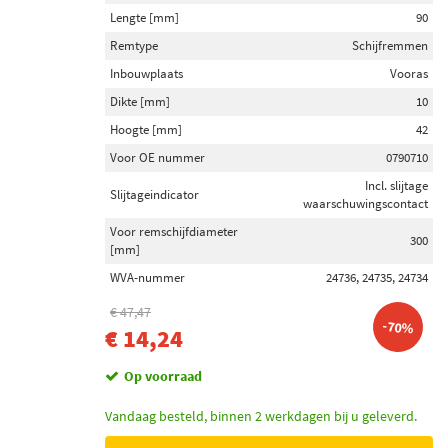
ABE (1)
Lengte [mm]
90
TRW (2)
Remtype
Schijfremmen
Inbouwplaats
Vooras
ABS (1)
Dikte [mm]
10
Toon meer
Hoogte [mm]
42
Voor OE nummer
0790710
Inbouwplaats
Incl. slijtage
Slijtageindicator
Vooras (6)
waarschuwingscontact
Achteras (2)
Voor remschijfdiameter
300
[mm]
WVA-nummer
24736, 24735, 24734
Voorraad
€ 47,47
Niet op voorraad (16)
-70%
€ 14,24
Op voorraad (13)
Op voorraad
Vandaag besteld, binnen 2 werkdagen bij u geleverd.