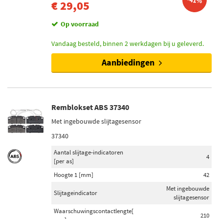
-41%
€ 29,05
Op voorraad
Vandaag besteld, binnen 2 werkdagen bij u geleverd.
Aanbiedingen
Remblokset ABS 37340
Met ingebouwde slijtagesensor
37340
Aantal slijtage-indicatoren
4
[per as]
Hoogte 1 [mm]
42
Met ingebouwde
Slijtageindicator
slijtagesensor
Waarschuwingscontactlengte[
210