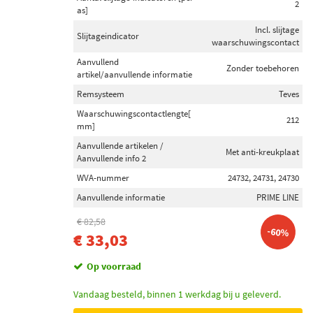
2
as]
Incl. slijtage
Slijtageindicator
waarschuwingscontact
Aanvullend
Zonder toebehoren
artikel/aanvullende informatie
Remsysteem
Teves
Waarschuwingscontactlengte[
212
mm]
Aanvullende artikelen /
Met anti-kreukplaat
Aanvullende info 2
WVA-nummer
24732, 24731, 24730
Aanvullende informatie
PRIME LINE
€ 82,58
-60%
€ 33,03
Op voorraad
Vandaag besteld, binnen 1 werkdag bij u geleverd.