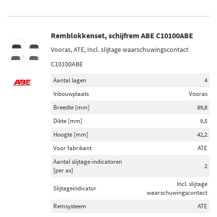
Remblokkenset, schijfrem ABE C10100ABE
Vooras, ATE, Incl. slijtage waarschuwingscontact
C10100ABE
Aantal lagen
4
Inbouwplaats
Vooras
Breedte [mm]
89,8
Dikte [mm]
9,5
Hoogte [mm]
42,2
Voor fabrikant
ATE
Aantal slijtage-indicatoren
2
[per as]
Incl. slijtage
Slijtageindicator
waarschuwingscontact
Remsysteem
ATE