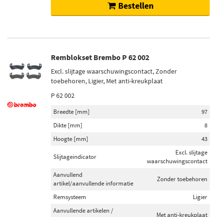
Bestellen
Remblokset Brembo P 62 002
Excl. slijtage waarschuwingscontact, Zonder
toebehoren, Ligier, Met anti-kreukplaat
P 62 002
Breedte [mm]
97
Dikte [mm]
8
Hoogte [mm]
43
Excl. slijtage
Slijtageindicator
waarschuwingscontact
Aanvullend
Zonder toebehoren
artikel/aanvullende informatie
Remsysteem
Ligier
Aanvullende artikelen /
Met anti-kreukplaat