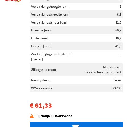
Verpakkingshoogte [cm]
8
Verpakkingsbreedte [cm]
8,1
Verpakkingslengte [cm]
12,5
Breedte [mm]
89,7
Dikte [mm]
10,2
Hoogte [mm]
41,5
Aantal slijtage-indicatoren
2
[per as]
Met slijtage-
Slijtageindicator
waarschuwingscontact
Remsysteem
Teves
WVA-nummer
24730
€ 61,33
Tijdelijk uitverkocht