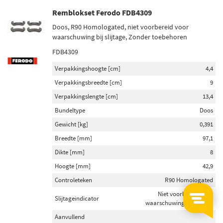
Remblokset Ferodo FDB4309
Doos, R90 Homologated, niet voorbereid voor
waarschuwing bij slijtage, Zonder toebehoren
FDB4309
Verpakkingshoogte [cm]
4,4
Verpakkingsbreedte [cm]
9
Verpakkingslengte [cm]
13,4
Bundeltype
Doos
Gewicht [kg]
0,391
Breedte [mm]
97,1
Dikte [mm]
8
Hoogte [mm]
42,9
Controleteken
R90 Homologated
Niet voorbereid voor
Slijtageindicator
waarschuwing bij slijtage
Aanvullend