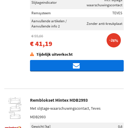
Slijtageindicator
waarschuwingscontact
Remsysteem
TEVES
Aanvullende artikelen /
Zonder anti-kreukplaat
Aanvullende info 2
€ 55,66
-26%
€ 41,19
Tijdelijk uitverkocht
Remblokset Mintex MDB2993
Met slijtage-waarschuwingscontact, Teves
MDB2993
Gewicht [kg]
0,6