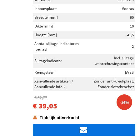
Inbouwplaats
Vooras
Breedte [mm]
90
Dikte [mm]
10
Hoogte [mm]
41,5
Aantal slijtage-indicatoren
2
[per as]
Incl. slijtage
Slijtageindicator
waarschuwingscontact
Remsysteem
TEVES
Aanvullende artikelen /
Zonder anti-kreukplaat,
Aanvullende info 2
Zonder slotschroefset
€ 52,77
-26%
€ 39,05
Tijdelijk uitverkocht