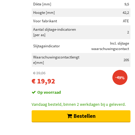
Dikte [mm]
9,5
Hoogte [mm]
42,2
Voor fabrikant
ATE
Aantal slijtage-indicatoren
2
[per as]
Incl. slijtage
Slijtageindicator
waarschuwingscontact
Waarschuwingscontactlengt
205
e[mm]
€ 39,06
-49%
€ 19,92
Op voorraad
Vandaag besteld, binnen 2 werkdagen bij u geleverd.
Bestellen