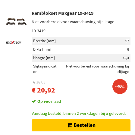
Remblokset Maxgear 19-3419
Niet voorbereid voor waarschuwing bij slijtage
19-3419
Breedte [mm]
97
Dikte [mm]
8
Hoogte [mm]
42,4
Slijtageindicat
Niet voorbereid voor waarschuwing bij
or
slijtage
€ 38,03
-45%
€ 20,92
Op voorraad
Vandaag besteld, binnen 2 werkdagen bij u geleverd.
Bestellen