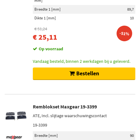
mm]
Breedte 1 [mm]
89,7
Dikte 1 [mm]
10
€ 51,24
-51%
€ 25,11
Op voorraad
Vandaag besteld, binnen 2 werkdagen bij u geleverd.
Bestellen
Remblokset Maxgear 19-3399
ATE, Incl. slijtage waarschuwingscontact
19-3399
Breedte [mm]
90