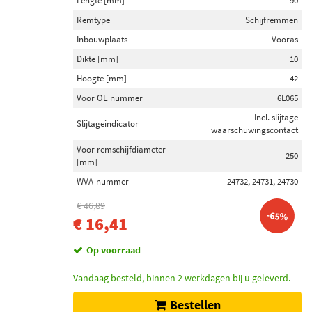
Lengte [mm]
90
Remtype
Schijfremmen
Inbouwplaats
Vooras
Dikte [mm]
10
Hoogte [mm]
42
Voor OE nummer
6L065
Incl. slijtage
Slijtageindicator
waarschuwingscontact
Voor remschijfdiameter
250
[mm]
WVA-nummer
24732, 24731, 24730
€ 46,89
-65%
€ 16,41
Op voorraad
Vandaag besteld, binnen 2 werkdagen bij u geleverd.
Bestellen