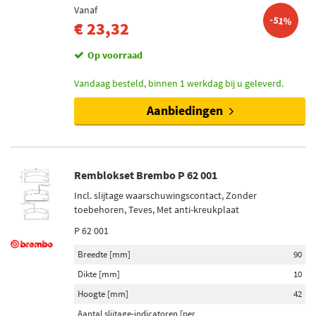
Vanaf
-51%
€ 23,32
Op voorraad
Vandaag besteld, binnen 1 werkdag bij u geleverd.
Aanbiedingen
Remblokset Brembo P 62 001
Incl. slijtage waarschuwingscontact, Zonder
toebehoren, Teves, Met anti-kreukplaat
P 62 001
Breedte [mm]
90
Dikte [mm]
10
Hoogte [mm]
42
Aantal slijtage-indicatoren [per