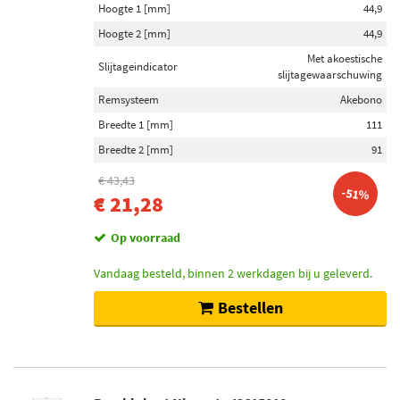
Hoogte 1 [mm]
44,9
Hoogte 2 [mm]
44,9
Met akoestische
Slijtageindicator
slijtagewaarschuwing
Remsysteem
Akebono
Breedte 1 [mm]
111
Breedte 2 [mm]
91
€ 43,43
-51%
€ 21,28
Op voorraad
Vandaag besteld, binnen 2 werkdagen bij u geleverd.
Bestellen