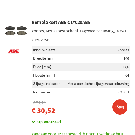
Remblokset ABE C1Y029ABE
Vooras, Met akoestische slijtagewaarschuwing, BOSCH
C1Y029ABE
Inbouwplaats
Vooras
Breedte [mm]
146
Dikte [mm]
17,6
Hoogte [mm]
64
Slijtageindicator
Met akoestische slijtagewaarschuwing
Remsysteem
BOSCH
€ 74,44
-59%
€ 30,52
Op voorraad
Vandaag voor 16:00 besteld, binnen 1 werkdag bij u