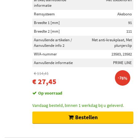
informatie
Remsysteem
Akebono
Breedte 1 [mm]
91
Breedte 2 [mm]
111
Aanvullende artikelen /
Met anti-kreukplaat, Met
Aanvullende info 2
plunjerclip
WVA-nummer
23583, 23582
Aanvullende informatie
PRIME LINE
€ 114,41
-76%
€ 27,45
Op voorraad
Vandaag besteld, binnen 1 werkdag bij u geleverd.
Bestellen