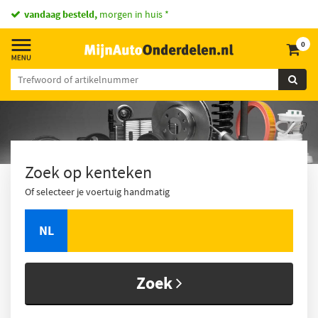
vandaag besteld,
morgen in huis *
0
Zoek op kenteken
Of selecteer je voertuig handmatig
NL
Zoek