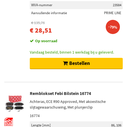
WVA-nummer
23584
Aanvullende informatie
PRIME LINE
€ 135,76
-79%
€ 28,51
Op voorraad
Vandaag besteld, binnen 1 werkdag bij u geleverd.
Bestellen
Remblokset Febi Bilstein 16774
Achteras, ECE R90 Approved, Met akoestische
slijtagewaarschuwing, Met plunjerclip
16774
Lengte [mm]
86, 106