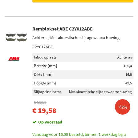
Remblokset ABE C2Y012ABE
Achteras, Met akoestische slijtagewaarschuwing
C2Y012ABE
Inbouwplaats
Achteras
Breedte [mm]
166,4
Dikte [mm]
16,8
Hoogte [mm]
49,5
Slijtageindicator
Met akoestische slijtagewaarschuwing
€ 51,53
-62%
€ 19,58
Op voorraad
Vandaag voor 16:00 besteld, binnen 1 werkdag bij u