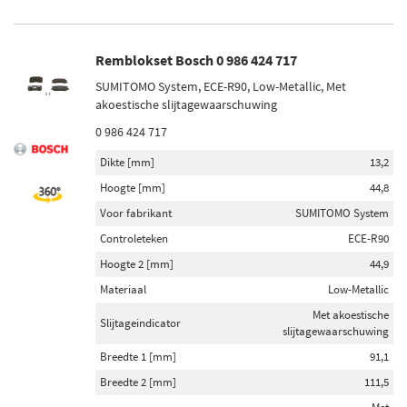
Remblokset Bosch 0 986 424 717
SUMITOMO System, ECE-R90, Low-Metallic, Met
akoestische slijtagewaarschuwing
0 986 424 717
Dikte [mm]
13,2
Hoogte [mm]
44,8
Voor fabrikant
SUMITOMO System
Controleteken
ECE-R90
Hoogte 2 [mm]
44,9
Materiaal
Low-Metallic
Met akoestische
Slijtageindicator
slijtagewaarschuwing
Breedte 1 [mm]
91,1
Breedte 2 [mm]
111,5