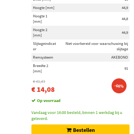
Hoogte [mm]
44,9
Hoogte 1
44,8
[mm]
Hoogte 2
44,9
[mm]
Slijtageindicat
Niet voorbereid voor waarschuwing bij
or
slijtage
Remsysteem
AKEBONO
Breedte 2
91
[mm]
€ 41,43
-66%
€ 14,08
Op voorraad
Vandaag voor 16:00 besteld, binnen 1 werkdag bij u
geleverd.
Bestellen