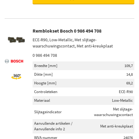
Remblokset Bosch 0 986 494 708
ECE-R90, Low-Metallic, Met slijtage-
waarschuwingscontact, Met anti-kreukplaat
0 986 494 708
Breedte [mm]
109,7
Dikte [mm]
14,8
Hoogte [mm]
69,2
Controleteken
ECE-R90
Materiaal
Low-Metallic
Met slijtage-
Slijtageindicator
waarschuwingscontact
Aanvullende artikelen /
Met anti-kreukplaat
Aanvullende info 2
WVA-nummer
24076