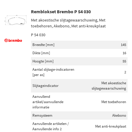
Remblokset Brembo P 54 030
Met akoestische slijtagewaarschuwing, Met
toebehoren, Akebono, Met anti-kreukplaat
P 54 030
Breedte [mm]
145
Dikte [mm]
16
Hoogte [mm]
55
Aantal slijtage-indicatoren
2
[per as]
Met akoestische
Slijtageindicator
slijtagewaarschuwing
Aanvullend
artikel/aanvullende
Met toebehoren
informatie
Remsysteem
Akebono
Aanvullende artikelen /
Met anti-kreukplaat
Aanvullende info 2