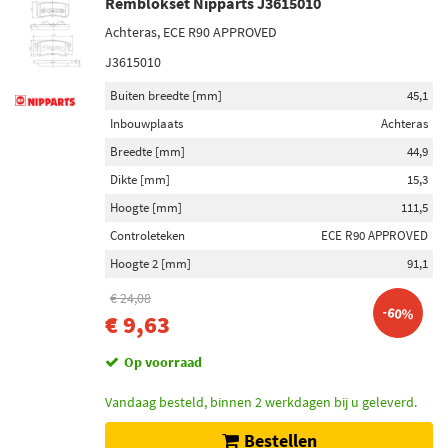
Remblokset Nipparts J3615010
Achteras, ECE R90 APPROVED
J3615010
Buiten breedte [mm]
45,1
Inbouwplaats
Achteras
Breedte [mm]
44,9
Dikte [mm]
15,3
Hoogte [mm]
111,5
Controleteken
ECE R90 APPROVED
Hoogte 2 [mm]
91,1
€ 24,08
-60%
€ 9,63
Op voorraad
Vandaag besteld, binnen 2 werkdagen bij u geleverd.
Bestellen