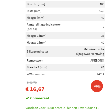
Breedte [mm]
106
Dikte [mm]
15,5
Hoogte [mm]
40
Aantal slijtage-indicatoren
2
[per as]
Hoogte 1 [mm]
35
Hoogte 2 [mm]
40
Met akoestische
Slijtageindicator
slijtagewaarschuwing
Remsysteem
AKEBONO
Breedte 2 [mm]
85
WVA-nummer
24014
€ 41,70
-60%
€ 16,67
Op voorraad
Vandaag voor 16:00 besteld, binnen 1 werkdag bij u