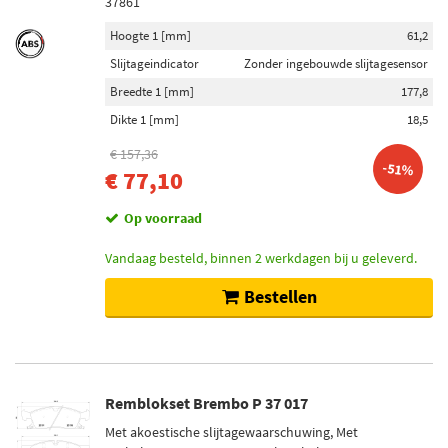
37861
Hoogte 1 [mm]
61,2
Slijtageindicator
Zonder ingebouwde slijtagesensor
Breedte 1 [mm]
177,8
Dikte 1 [mm]
18,5
€ 157,36
-51%
€ 77,10
Op voorraad
Vandaag besteld, binnen 2 werkdagen bij u geleverd.
Bestellen
Remblokset Brembo P 37 017
Met akoestische slijtagewaarschuwing, Met