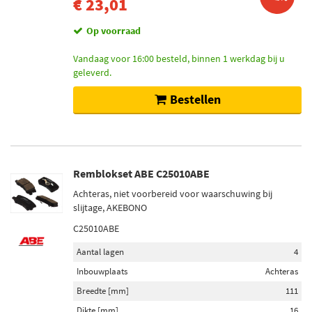
€ 23,01
Op voorraad
Vandaag voor 16:00 besteld, binnen 1 werkdag bij u
geleverd.
Bestellen
Remblokset ABE C25010ABE
Achteras, niet voorbereid voor waarschuwing bij
slijtage, AKEBONO
C25010ABE
Aantal lagen
4
Inbouwplaats
Achteras
Breedte [mm]
111
Dikte [mm]
16