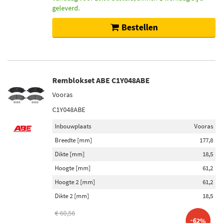
geleverd.
Bestellen
Remblokset ABE C1Y048ABE
Vooras
C1Y048ABE
Inbouwplaats
Vooras
Breedte [mm]
177,8
Dikte [mm]
18,5
Hoogte [mm]
61,2
Hoogte 2 [mm]
61,2
Dikte 2 [mm]
18,5
€ 60,56
-62%