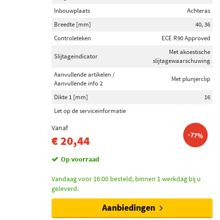
Inbouwplaats
Achteras
Breedte [mm]
40, 36
Controleteken
ECE R90 Approved
Met akoestische
Slijtageindicator
slijtagewaarschuwing
Aanvullende artikelen /
Met plunjerclip
Aanvullende info 2
Dikte 1 [mm]
16
Let op de serviceinformatie
Vanaf
-77%
€ 20,44
Op voorraad
Vandaag voor 16:00 besteld, binnen 1 werkdag bij u
geleverd.
Aanbiedingen