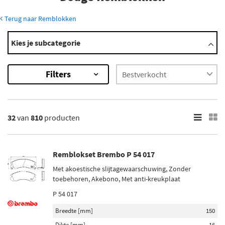
Terug naar Remblokken
Modellen
Kies je subcategorie
600
Avenger
Filters
Caliber
Caravan
Challenger
Toon meer
32
van
810
producten
×
810
Resultaten
Remblokset Brembo P 54 017
Met akoestische slijtagewaarschuwing, Zonder
×
toebehoren, Akebono, Met anti-kreukplaat
Merk
P 54 017
Brembo (72)
Breedte [mm]
150
Bosch (22)
Dikte [mm]
16