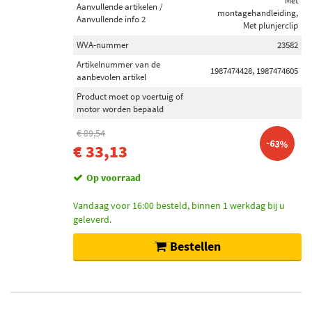
Met
Aanvullende artikelen /
montagehandleiding,
Aanvullende info 2
Met plunjerclip
WVA-nummer
23582
Artikelnummer van de
1987474428, 1987474605
aanbevolen artikel
Product moet op voertuig of
motor worden bepaald
€ 89,54
-63%
€ 33,13
Op voorraad
Vandaag voor 16:00 besteld, binnen 1 werkdag bij u
geleverd.
Bestellen