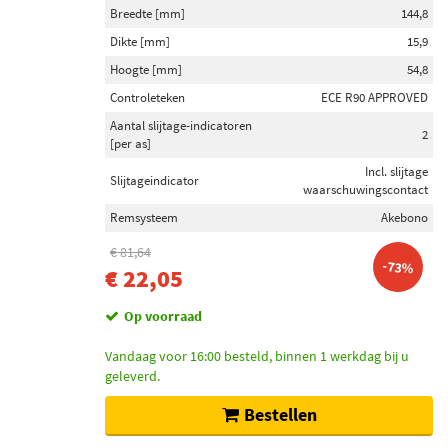
Breedte [mm]
144,8
Dikte [mm]
15,9
Hoogte [mm]
54,8
Controleteken
ECE R90 APPROVED
Aantal slijtage-indicatoren
2
[per as]
Incl. slijtage
Slijtageindicator
waarschuwingscontact
Remsysteem
Akebono
€ 81,64
-73%
€ 22,05
Op voorraad
Vandaag voor 16:00 besteld, binnen 1 werkdag bij u
geleverd.
Bestellen