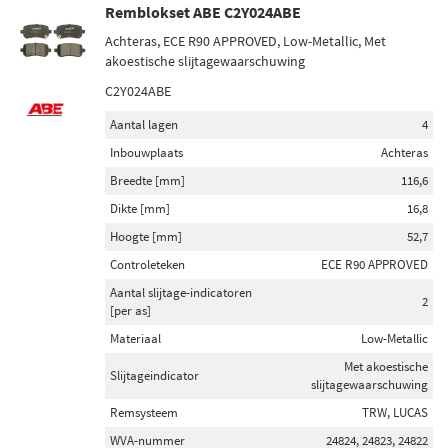
Remblokset ABE C2Y024ABE
Achteras, ECE R90 APPROVED, Low-Metallic, Met
akoestische slijtagewaarschuwing
C2Y024ABE
Aantal lagen
4
Inbouwplaats
Achteras
Breedte [mm]
116,6
Dikte [mm]
16,8
Hoogte [mm]
52,7
Controleteken
ECE R90 APPROVED
Aantal slijtage-indicatoren
2
[per as]
Materiaal
Low-Metallic
Met akoestische
Slijtageindicator
slijtagewaarschuwing
Remsysteem
TRW, LUCAS
WVA-nummer
24824, 24823, 24822