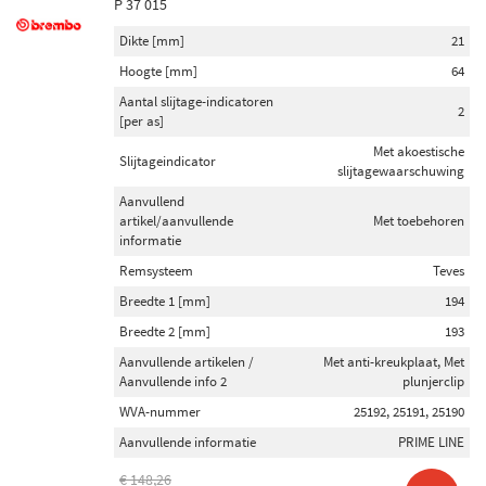
P 37 015
Dikte [mm]
21
Hoogte [mm]
64
Aantal slijtage-indicatoren
2
[per as]
Met akoestische
Slijtageindicator
slijtagewaarschuwing
Aanvullend
artikel/aanvullende
Met toebehoren
informatie
Remsysteem
Teves
Breedte 1 [mm]
194
Breedte 2 [mm]
193
Aanvullende artikelen /
Met anti-kreukplaat, Met
Aanvullende info 2
plunjerclip
WVA-nummer
25192, 25191, 25190
Aanvullende informatie
PRIME LINE
€ 148,26