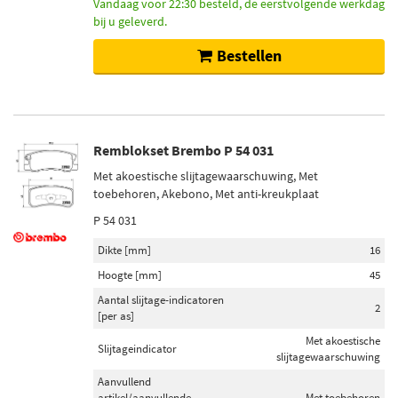
355 (13)
Vandaag voor 22:30 besteld, de eerstvolgende werkdag
bij u geleverd.
380 (6)
345 (4)
Bestellen
Remschijfdikte [mm]
32 (13)
Remblokset Brembo P 54 031
34 (6)
28 (4)
Met akoestische slijtagewaarschuwing, Met
toebehoren, Akebono, Met anti-kreukplaat
P 54 031
Voorraad
Niet op voorraad (414)
Dikte [mm]
16
Op voorraad (396)
Hoogte [mm]
45
Aantal slijtage-indicatoren
2
[per as]
Met akoestische
Slijtageindicator
slijtagewaarschuwing
Aanvullend
artikel/aanvullende
Met toebehoren