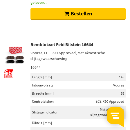
geleverd.
Bestellen
Remblokset Febi Bilstein 16644
Vooras, ECE R90 Approved, Met akoestische
slijtagewaarschuwing
16644
Lengte [mm]
145
Inbouwplaats
Vooras
Breedte [mm]
55
Controleteken
ECE R90 Approved
Met akoestische
Slijtageindicator
slijtagewaarschuwing
Dikte 1 [mm]
16