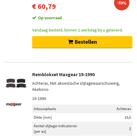
-59%
€ 60,79
Op voorraad
Vandaag besteld, binnen 1 werkdag bij u geleverd.
Bestellen
Remblokset Maxgear 19-1990
Achteras, Met akoestische slijtagewaarschuwing,
Akebono
19-1990
Inbouwplaats
Achteras
Dikte [mm]
15,5
Aantal slijtage-indicatoren
2
[per as]