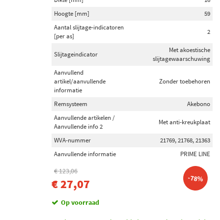
Maxgear (29)
Hoogte [mm]
59
Febi Bilstein (13)
Aantal slijtage-indicatoren
2
[per as]
ABE (39)
Met akoestische
Slijtageindicator
slijtagewaarschuwing
Toon meer
Aanvullend
artikel/aanvullende
Zonder toebehoren
Inbouwplaats
informatie
Vooras (101)
Remsysteem
Akebono
Achteras (86)
Aanvullende artikelen /
Met anti-kreukplaat
Aanvullende info 2
WVA-nummer
21769, 21768, 21363
Remschijftype
Tweedelige remschijf (23)
Aanvullende informatie
PRIME LINE
Gekerft (12)
€ 123,06
-78%
Geperforeerd (11)
€ 27,07
Op voorraad
Buitendiameter [mm]