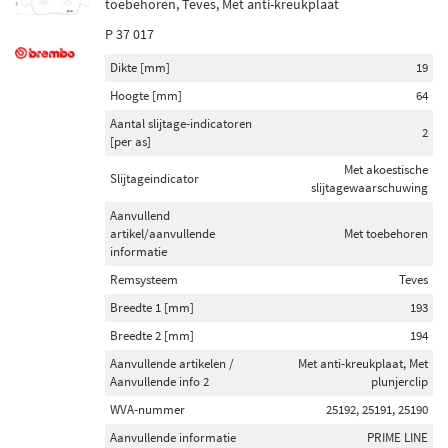
toebehoren, Teves, Met anti-kreukplaat
P 37 017
Dikte [mm]
19
Hoogte [mm]
64
Aantal slijtage-indicatoren
2
[per as]
Met akoestische
Slijtageindicator
slijtagewaarschuwing
Aanvullend
artikel/aanvullende
Met toebehoren
informatie
Remsysteem
Teves
Breedte 1 [mm]
193
Breedte 2 [mm]
194
Aanvullende artikelen /
Met anti-kreukplaat, Met
Aanvullende info 2
plunjerclip
WVA-nummer
25192, 25191, 25190
Aanvullende informatie
PRIME LINE