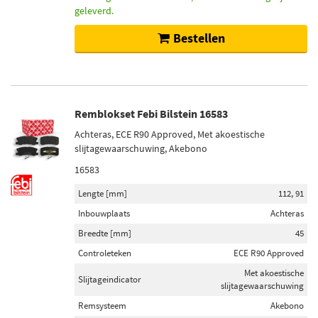
geleverd.
Bestellen
Remblokset Febi Bilstein 16583
Achteras, ECE R90 Approved, Met akoestische
slijtagewaarschuwing, Akebono
16583
Lengte [mm]
112, 91
Inbouwplaats
Achteras
Breedte [mm]
45
Controleteken
ECE R90 Approved
Met akoestische
Slijtageindicator
slijtagewaarschuwing
Remsysteem
Akebono