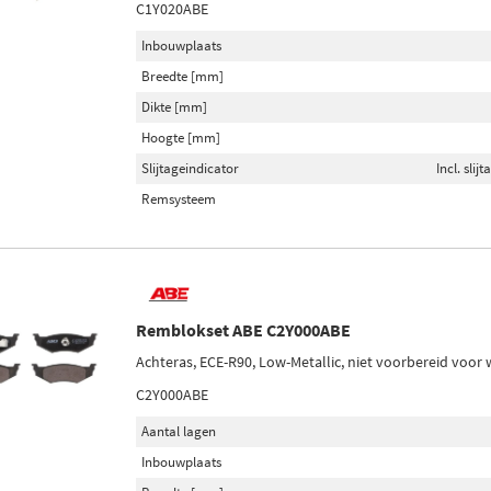
C1Y020ABE
Inbouwplaats
Breedte [mm]
Dikte [mm]
Hoogte [mm]
Slijtageindicator
Incl. sli
Remsysteem
Remblokset ABE C2Y000ABE
Achteras, ECE-R90, Low-Metallic, niet voorbereid voor 
C2Y000ABE
Aantal lagen
Inbouwplaats