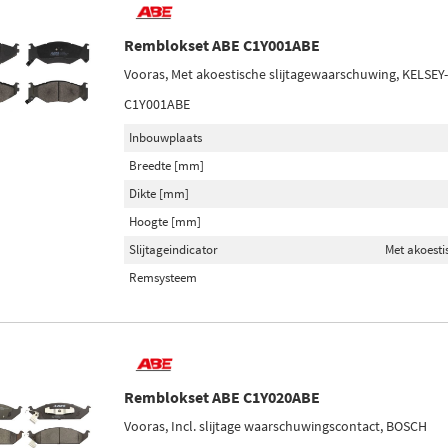
Remblokset ABE C1Y001ABE
Vooras, Met akoestische slijtagewaarschuwing, KELSE
C1Y001ABE
Inbouwplaats
Breedte [mm]
Dikte [mm]
Hoogte [mm]
Slijtageindicator
Met akoesti
Remsysteem
Remblokset ABE C1Y020ABE
Vooras, Incl. slijtage waarschuwingscontact, BOSCH