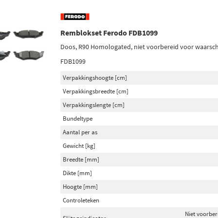
Remblokset Ferodo FDB1099
Doos, R90 Homologated, niet voorbereid voor waarschu
FDB1099
Verpakkingshoogte [cm]
Verpakkingsbreedte [cm]
Verpakkingslengte [cm]
Bundeltype
Aantal per as
Gewicht [kg]
Breedte [mm]
Dikte [mm]
Hoogte [mm]
Controleteken
Niet voorber