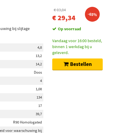
€ 83,84
-65%
€ 29,34
wing bij slijtage
Op voorraad
Vandaag voor 16:00 besteld,
binnen 1 werkdag bij u
4,8
geleverd.
13,2
Bestellen
14,2
Doos
4
1,08
134
17
39,7
R90 Homologated
eid voor waarschuwing bij