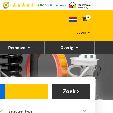
8.8
/
10
6664 reviews
0
Inloggen
Remmen
Overig
Zoek
L
Selecteer type