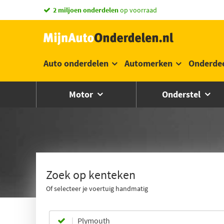
vandaag besteld,
morgen in huis *
Auto onderdelen
Automerken
Onderde
Motor
Onderstel
Zoek op kenteken
Of selecteer je voertuig handmatig
Plymouth