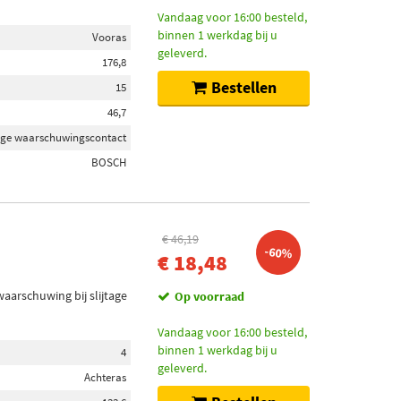
Vandaag voor 16:00 besteld,
binnen 1 werkdag bij u
Vooras
geleverd.
176,8
Bestellen
15
46,7
jtage waarschuwingscontact
BOSCH
€ 46,19
-60%
€ 18,48
waarschuwing bij slijtage
Op voorraad
Vandaag voor 16:00 besteld,
binnen 1 werkdag bij u
4
geleverd.
Achteras