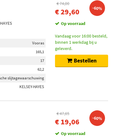
€ 74,00
-60%
€ 29,60
Y-HAYES
Op voorraad
Vandaag voor 16:00 besteld,
binnen 1 werkdag bij u
Vooras
geleverd.
165,1
Bestellen
17
62,2
sche slijtagewaarschuwing
KELSEY-HAYES
€ 47,65
-60%
€ 19,06
Op voorraad