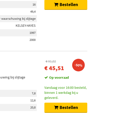
Bestellen
16
49,4
 waarschuwing bij slijtage
KELSEY-HAYES
1997
2000
€ 91,02
-50%
€ 45,51
wing bij slijtage
Op voorraad
Vandaag voor 16:00 besteld,
binnen 1 werkdag bij u
7,8
geleverd.
12,6
Bestellen
20,8