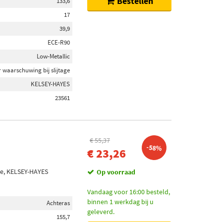
Bestellen
133,6
17
39,9
ECE-R90
Low-Metallic
 waarschuwing bij slijtage
KELSEY-HAYES
23561
€ 55,37
-58%
€ 23,26
age, KELSEY-HAYES
Op voorraad
Vandaag voor 16:00 besteld,
binnen 1 werkdag bij u
Achteras
geleverd.
155,7