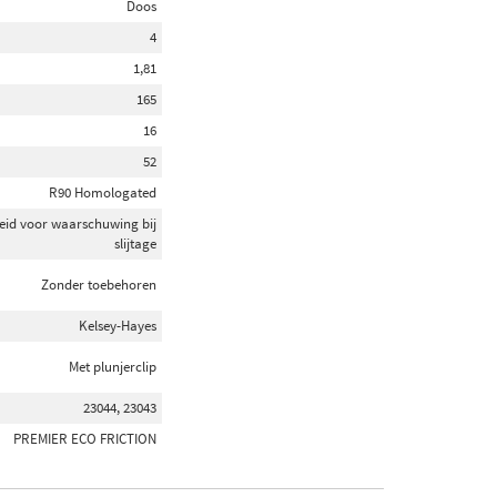
Doos
4
1,81
165
16
52
R90 Homologated
eid voor waarschuwing bij
slijtage
Zonder toebehoren
Kelsey-Hayes
Met plunjerclip
23044, 23043
PREMIER ECO FRICTION