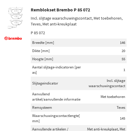
Remblokset Brembo P 85 072
Incl. slijtage waarschuwingscontact, Met toebehoren,
Teves, Met anti-kreukplaat
P 85 072
Breedte [mm]
146
Dikte [mm]
20
Hoogte [mm]
55
Aantal slijtage-indicatoren [per
1
as]
Incl. slijtage
Slijtageindicator
waarschuwingscontact
Aanvullend
Met toebehoren
artikel/aanvullende informatie
Remsysteem
Teves
Waarschuwingscontactlengte[
145
mm]
Aanvullende artikelen /
Met anti-kreukplaat, Met