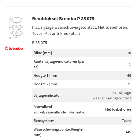
Remblokset Brembo P 85 075
Incl. slijtage waarschuwingscontact, Met toebehoren,
Teves, Met anti-kreukplaat
P 85 075
Dikte [mm]
20
Aantal slijtage-indicatoren [per
1
as]
Hoogte 1 [mm]
66
Hoogte 2 [mm]
71
Incl. slijtage
Slijtageindicator
waarschuwingscontact
Aanvullend
Met toebehoren
artikel/aanvullende informatie
Remsysteem
Teves
Waarschuwingscontactlengte[
145
mm]