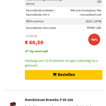
200
e[mm]
Aanvullende artikelen /
Met anti-kreukplaat, Met
Aanvullende info 2
remzadelschroef
WVA-nummer
25217, 24738
Aanvullende informatie
PRIME LINE
€ 189,06
-68%
€ 60,50
Op voorraad
Vandaag voor 22:30 besteld, morgen (zaterdag) bij u
geleverd.
Bestellen
Remblokset Brembo P 85 184