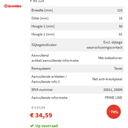
P 85 124
Breedte [mm]
123
Dikte [mm]
16
Hoogte 1 [mm]
56
Hoogte 2 [mm]
61
Excl. slijtage
Slijtageindicator
waarschuwingscontact
Aanvullend
Met toebehoren
artikel/aanvullende informatie
Remsysteem
Teves
Aanvullende artikelen /
Met anti-kreukplaat
Aanvullende info 2
WVA-nummer
25011, 25009
Aanvullende informatie
PRIME LINE
€ 133,04
-74%
€ 34,59
Op voorraad