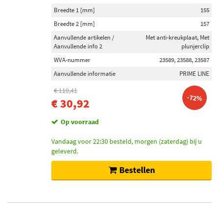
Breedte 1 [mm]
155
Breedte 2 [mm]
157
Aanvullende artikelen /
Met anti-kreukplaat, Met
Aanvullende info 2
plunjerclip
WVA-nummer
23589, 23588, 23587
Aanvullende informatie
PRIME LINE
€ 110,41
-72%
€ 30,92
Op voorraad
Vandaag voor 22:30 besteld, morgen (zaterdag) bij u
geleverd.
Bestellen