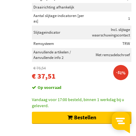
Draairichting afhankelijk
Aantal slijtage-indicatoren [per
1
as]
Incl. slijtage
Slijtageindicator
waarschuwingscontact
Remsysteem
TRW
Aanvullende artikelen /
Met remzadelschroef
Aanvullende info 2
€ 76,54
-51%
€ 37,51
Op voorraad
Vandaag voor 17:00 besteld, binnen 1 werkdag bij u
geleverd.
Bestellen