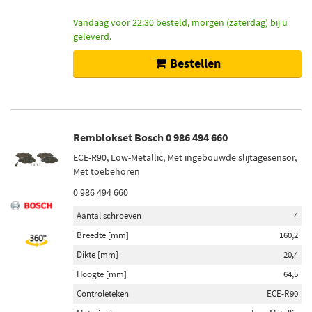
Vandaag voor 22:30 besteld, morgen (zaterdag) bij u
geleverd.
Bestellen
Remblokset Bosch 0 986 494 660
ECE-R90, Low-Metallic, Met ingebouwde slijtagesensor,
Met toebehoren
0 986 494 660
Aantal schroeven
4
Breedte [mm]
160,2
Dikte [mm]
20,4
Hoogte [mm]
64,5
Controleteken
ECE-R90