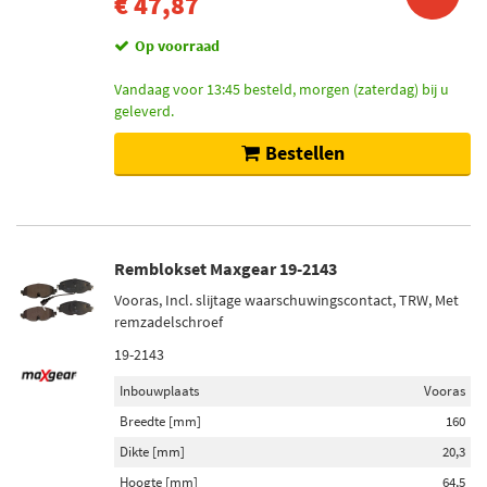
€ 47,87
Op voorraad
Vandaag voor 13:45 besteld, morgen (zaterdag) bij u
geleverd.
Bestellen
Remblokset Maxgear 19-2143
Vooras, Incl. slijtage waarschuwingscontact, TRW, Met
remzadelschroef
19-2143
Inbouwplaats
Vooras
Breedte [mm]
160
Dikte [mm]
20,3
Hoogte [mm]
64,5