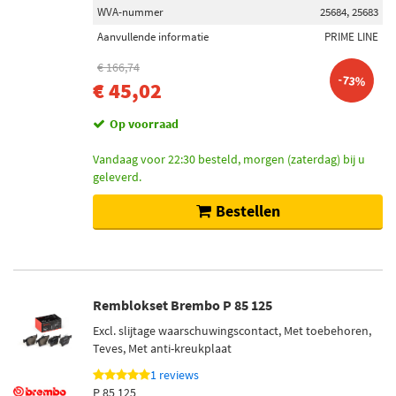
WVA-nummer
25684, 25683
Aanvullende informatie
PRIME LINE
€ 166,74
-73%
€ 45,02
Op voorraad
Vandaag voor 22:30 besteld, morgen (zaterdag) bij u
geleverd.
Bestellen
Remblokset Brembo P 85 125
Excl. slijtage waarschuwingscontact, Met toebehoren,
Teves, Met anti-kreukplaat
1 reviews
P 85 125