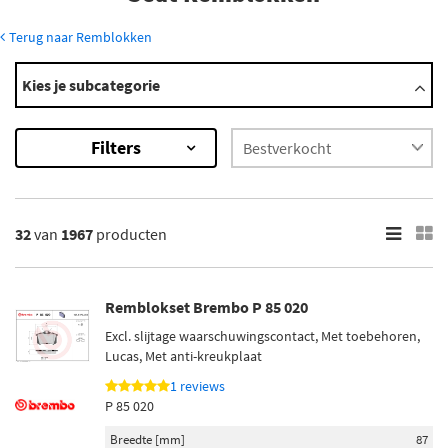
Terug naar Remblokken
Modellen
Kies je subcategorie
124
127
Filters
128
132
133
Toon meer
32
van
1967
producten
×
1967
Resultaten
Remblokset Brembo P 85 020
Excl. slijtage waarschuwingscontact, Met toebehoren,
×
Lucas, Met anti-kreukplaat
Merk
1 reviews
Brembo (109)
P 85 020
Bosch (70)
Breedte [mm]
87