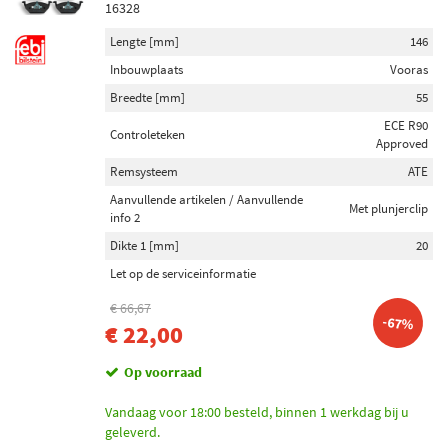
16328
Lengte [mm]
146
Inbouwplaats
Vooras
Breedte [mm]
55
ECE R90
Controleteken
Approved
Remsysteem
ATE
Aanvullende artikelen / Aanvullende
Met plunjerclip
info 2
Dikte 1 [mm]
20
Let op de serviceinformatie
€ 66,67
-67%
€ 22,00
Op voorraad
Vandaag voor 18:00 besteld, binnen 1 werkdag bij u
geleverd.