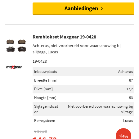
Aanbiedingen
Remblokset Maxgear 19-0428
Achteras, niet voorbereid voor waarschuwing bij
slijtage, Lucas
19-0428
Inbouwplaats
Achteras
Breedte [mm]
87
Dikte [mm]
17,2
Hoogte [mm]
53
Slijtageindicat
Niet voorbereid voor waarschuwing bij
or
slijtage
Remsysteem
Lucas
€ 36,38
-54%