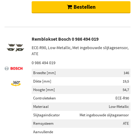
Bestellen
Remblokset Bosch 0 986 494 019
ECE-R90, Low-Metallic, Met ingebouwde slijtagesensor,
ATE
0 986 494 019
Breedte [mm]
146
Dikte [mm]
19,5
Hoogte [mm]
54,7
Controleteken
ECE-R90
Materiaal
Low-Metallic
Slijtageindicator
Met ingebouwde slijtagesensor
Remsysteem
ATE
Aanvullende