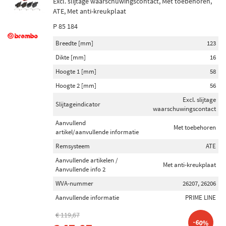
Excl. slijtage waarschuwingscontact, Met toebehoren,
ATE, Met anti-kreukplaat
P 85 184
Breedte [mm]
123
Dikte [mm]
16
Hoogte 1 [mm]
58
Hoogte 2 [mm]
56
Excl. slijtage
Slijtageindicator
waarschuwingscontact
Aanvullend
Met toebehoren
artikel/aanvullende informatie
Remsysteem
ATE
Aanvullende artikelen /
Met anti-kreukplaat
Aanvullende info 2
WVA-nummer
26207, 26206
Aanvullende informatie
PRIME LINE
€ 119,67
-60%