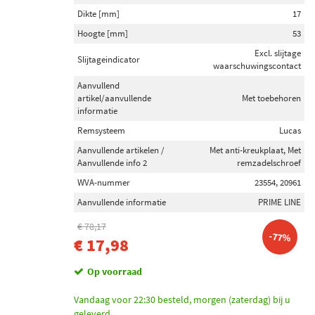
Maxgear (54)
Dikte [mm]
17
Febi Bilstein (49)
Hoogte [mm]
53
Excl. slijtage
ABE (67)
Slijtageindicator
waarschuwingscontact
Aanvullend
Toon meer
artikel/aanvullende
Met toebehoren
informatie
Inbouwplaats
Remsysteem
Lucas
Vooras (446)
Aanvullende artikelen /
Met anti-kreukplaat, Met
Achteras (186)
Aanvullende info 2
remzadelschroef
WVA-nummer
23554, 20961
Voorraad
Aanvullende informatie
PRIME LINE
Op voorraad (1061)
€ 78,17
-77%
Niet op voorraad (906)
€ 17,98
Op voorraad
Vandaag voor 22:30 besteld, morgen (zaterdag) bij u
geleverd.