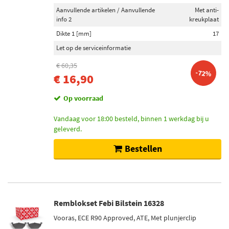
Aanvullende artikelen / Aanvullende
Met anti-
info 2
kreukplaat
Dikte 1 [mm]
17
Let op de serviceinformatie
€ 60,35
-72%
€ 16,90
Op voorraad
Vandaag voor 18:00 besteld, binnen 1 werkdag bij u
geleverd.
Bestellen
Remblokset Febi Bilstein 16328
Vooras, ECE R90 Approved, ATE, Met plunjerclip