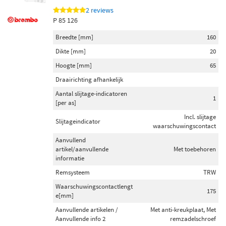
2 reviews
P 85 126
Breedte [mm]
160
Dikte [mm]
20
Hoogte [mm]
65
Draairichting afhankelijk
Aantal slijtage-indicatoren
1
[per as]
Incl. slijtage
Slijtageindicator
waarschuwingscontact
Aanvullend
artikel/aanvullende
Met toebehoren
informatie
Remsysteem
TRW
Waarschuwingscontactlengt
175
e[mm]
Aanvullende artikelen /
Met anti-kreukplaat, Met
Aanvullende info 2
remzadelschroef