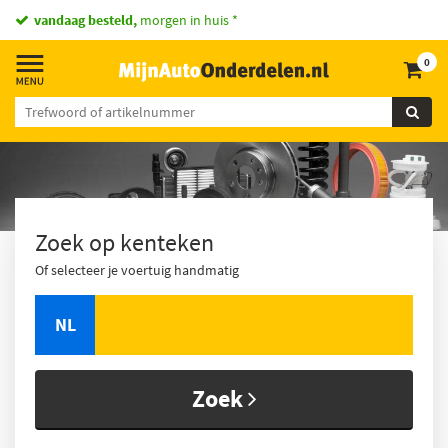
vandaag besteld,
morgen in huis *
0
Zoek op kenteken
Of selecteer je voertuig handmatig
NL
Zoek