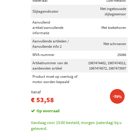
Materiaal
Low-Metallic
Met ingebouwde
Slijtageindicator
slijtagesensor
Aanvullend
artikel/aanvullende
Met toebehoren
informatie
Aanvullende artikelen /
Met schroeven
Aanvullende info 2
WVA-nummer
25086
Artikelnummer van de
1987474402, 1987474512,
aanbevolen artikel
1987474572, 1987473597
Product moet op voertuig of
motor worden bepaald
Vanaf
-59%
€ 53,58
Op voorraad
Vandaag voor 15:00 besteld, morgen (zaterdag) bij u
geleverd.