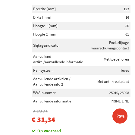
Breedte [mm]
123
Dikte [mm]
16
Hoogte 1 [mm]
56
Hoogte 2 [mm]
61
Excl. slijtage
Slijtageindicator
waarschuwingscontact
Aanvullend
Met toebehoren
artikel/aanvullende informatie
Remsysteem
Teves
Aanvullende artikelen /
Met anti-kreukplaat
Aanvullende info 2
WVA-nummer
25010, 25008
Aanvullende informatie
PRIME LINE
€ 125,36
-75%
€ 31,34
Op voorraad