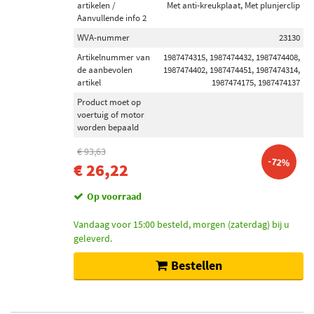
artikelen /
Met anti-kreukplaat, Met plunjerclip
Aanvullende info 2
WVA-nummer
23130
Artikelnummer van
1987474315, 1987474432, 1987474408,
de aanbevolen
1987474402, 1987474451, 1987474314,
artikel
1987474175, 1987474137
Product moet op
voertuig of motor
worden bepaald
€ 93,63
-72%
€ 26,22
Op voorraad
Vandaag voor 15:00 besteld, morgen (zaterdag) bij u
geleverd.
Bestellen