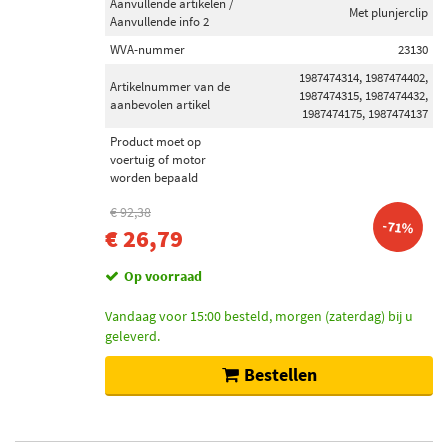
Aanvullende artikelen /
Met plunjerclip
Aanvullende info 2
WVA-nummer
23130
1987474314, 1987474402,
Artikelnummer van de
1987474315, 1987474432,
aanbevolen artikel
1987474175, 1987474137
Product moet op
voertuig of motor
worden bepaald
€ 92,38
-71%
€ 26,79
Op voorraad
Vandaag voor 15:00 besteld, morgen (zaterdag) bij u
geleverd.
Bestellen