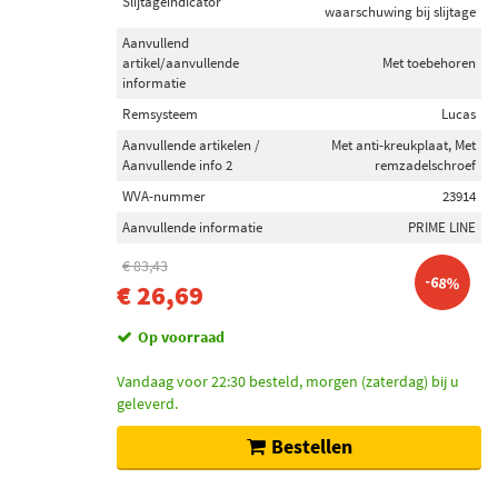
Slijtageindicator
waarschuwing bij slijtage
Aanvullend
artikel/aanvullende
Met toebehoren
informatie
Remsysteem
Lucas
Aanvullende artikelen /
Met anti-kreukplaat, Met
Aanvullende info 2
remzadelschroef
WVA-nummer
23914
Aanvullende informatie
PRIME LINE
€ 83,43
-68%
€ 26,69
Op voorraad
Vandaag voor 22:30 besteld, morgen (zaterdag) bij u
geleverd.
Bestellen