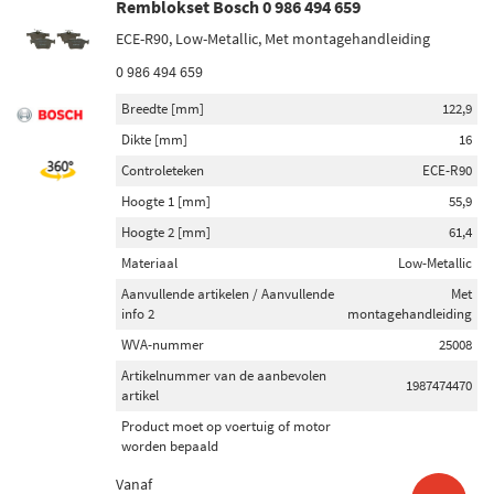
Remblokset Bosch 0 986 494 659
ECE-R90, Low-Metallic, Met montagehandleiding
0 986 494 659
Breedte [mm]
122,9
Dikte [mm]
16
Controleteken
ECE-R90
Hoogte 1 [mm]
55,9
Hoogte 2 [mm]
61,4
Materiaal
Low-Metallic
Aanvullende artikelen / Aanvullende
Met
info 2
montagehandleiding
WVA-nummer
25008
Artikelnummer van de aanbevolen
1987474470
artikel
Product moet op voertuig of motor
worden bepaald
Vanaf