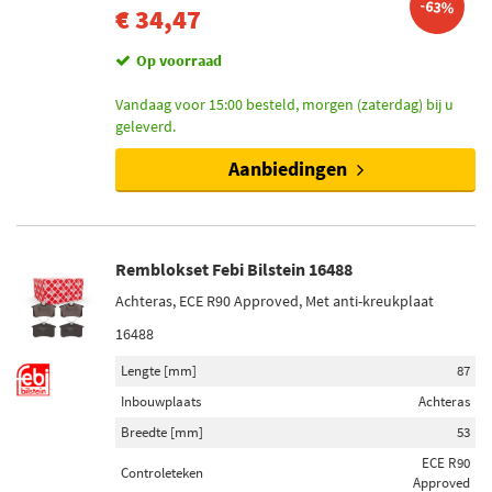
-63%
€ 34,47
Op voorraad
Vandaag voor 15:00 besteld, morgen (zaterdag) bij u
geleverd.
Aanbiedingen
Remblokset Febi Bilstein 16488
Achteras, ECE R90 Approved, Met anti-kreukplaat
16488
Lengte [mm]
87
Inbouwplaats
Achteras
Breedte [mm]
53
ECE R90
Controleteken
Approved