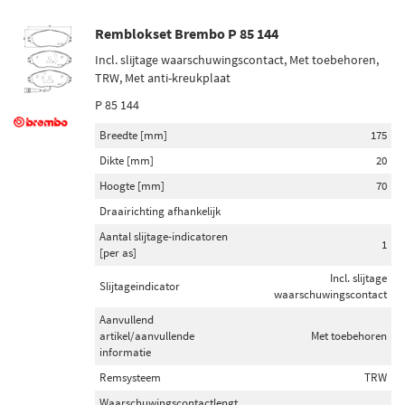
Remblokset Brembo P 85 144
Incl. slijtage waarschuwingscontact, Met toebehoren,
TRW, Met anti-kreukplaat
P 85 144
Breedte [mm]
175
Dikte [mm]
20
Hoogte [mm]
70
Draairichting afhankelijk
Aantal slijtage-indicatoren
1
[per as]
Incl. slijtage
Slijtageindicator
waarschuwingscontact
Aanvullend
artikel/aanvullende
Met toebehoren
informatie
Remsysteem
TRW
Waarschuwingscontactlengt