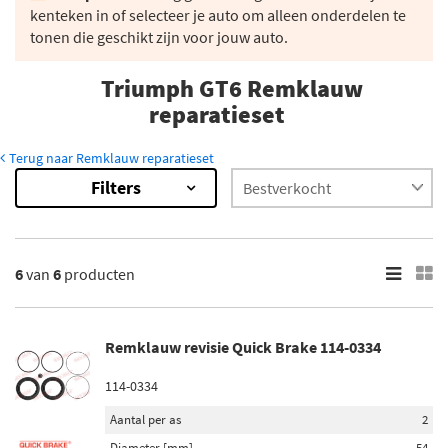
kenteken in of selecteer je auto om alleen onderdelen te
tonen die geschikt zijn voor jouw auto.
Triumph GT6 Remklauw
reparatieset
Terug naar Remklauw reparatieset
Filters
6
Resultaten
×
Merk
6
van
6
producten
Autofren Seinsa (4)
Quick Brake (2)
Remklauw revisie Quick Brake 114-0334
Voorraad
114-0334
Niet op voorraad (3)
Aantal per as
2
Op voorraad (3)
Diameter [mm]
54