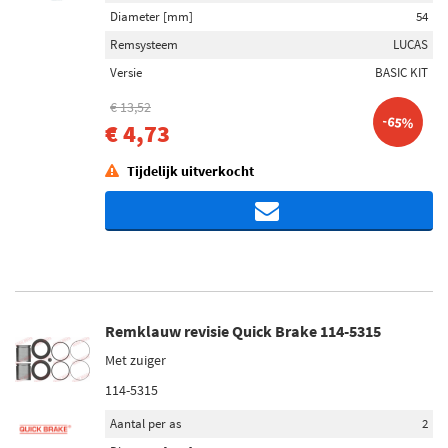
Diameter [mm]
54
Remsysteem
LUCAS
Versie
BASIC KIT
€ 13,52
-65%
€ 4,73
Tijdelijk uitverkocht
Remklauw revisie Quick Brake 114-5315
Met zuiger
114-5315
Aantal per as
2