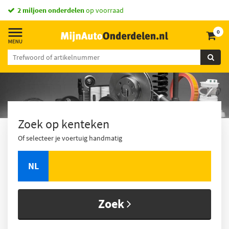
vandaag besteld,
2 miljoen onderdelen
morgen in huis *
op voorraad
0
Zoek op kenteken
Of selecteer je voertuig handmatig
NL
Zoek