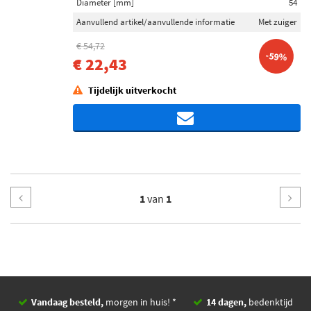
Diameter [mm]
54
Aanvullend artikel/aanvullende informatie
Met zuiger
€ 54,72
-59%
€ 22,43
Tijdelijk uitverkocht
1
van
1
Vandaag besteld,
morgen in huis! *
14 dagen,
bedenktijd