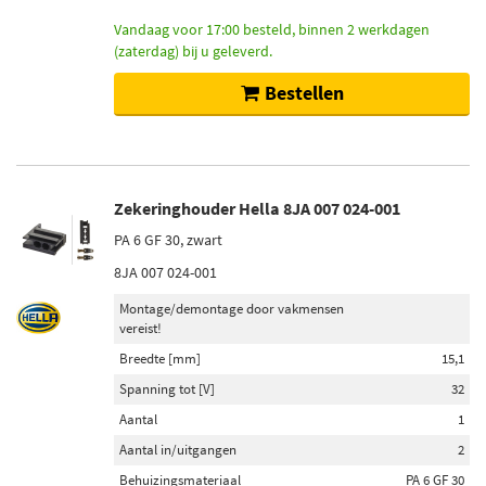
Driehoeksdraagarm (BW) (6)
Vandaag voor 17:00 besteld, binnen 2 werkdagen
Enkelvoudigedraagarm (2)
(zaterdag) bij u geleverd.
Bestellen
Voorraad
Niet op voorraad (150)
Op voorraad (133)
Zekeringhouder Hella 8JA 007 024-001
PA 6 GF 30, zwart
8JA 007 024-001
Montage/demontage door vakmensen
vereist!
Breedte [mm]
15,1
Spanning tot [V]
32
Aantal
1
Aantal in/uitgangen
2
Behuizingsmateriaal
PA 6 GF 30