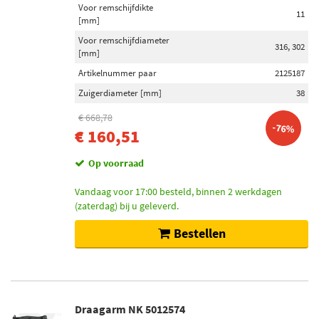
Voor remschijfdikte
11
[mm]
Voor remschijfdiameter
316, 302
[mm]
Artikelnummer paar
2125187
Zuigerdiameter [mm]
38
€ 668,78
-76%
€ 160,51
Op voorraad
Vandaag voor 17:00 besteld, binnen 2 werkdagen
(zaterdag) bij u geleverd.
Bestellen
Draagarm NK 5012574