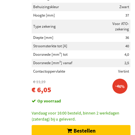
Behuizingskleur
Zwart
Hoogte [mm]
37
Voor ATO-
Type zekering
zekering
Diepte [mm]
36
Stroomsterkte tot [A]
40
Doorsnede [mm²] tot
4,0
Doorsnede [mm²] vanaf
2,5
Contactoppervlakte
Vertint
€ 11,19
-46%
€ 6,05
Op voorraad
Vandaag voor 16:00 besteld, binnen 2 werkdagen
(zaterdag) bij u geleverd.
Bestellen