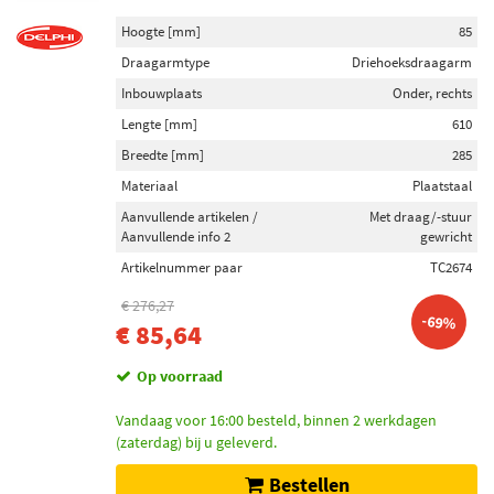
Hoogte [mm]
85
Draagarmtype
Driehoeksdraagarm
Inbouwplaats
Onder, rechts
Lengte [mm]
610
Breedte [mm]
285
Materiaal
Plaatstaal
Aanvullende artikelen /
Met draag/-stuur
Aanvullende info 2
gewricht
Artikelnummer paar
TC2674
€ 276,27
-69%
€ 85,64
Op voorraad
Vandaag voor 16:00 besteld, binnen 2 werkdagen
(zaterdag) bij u geleverd.
Bestellen