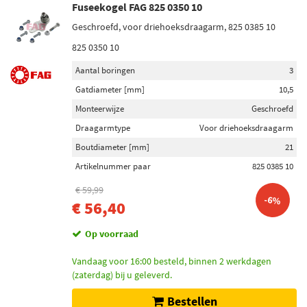
Fuseekogel FAG 825 0350 10
Geschroefd, voor driehoeksdraagarm, 825 0385 10
825 0350 10
Aantal boringen
3
Gatdiameter [mm]
10,5
Monteerwijze
Geschroefd
Draagarmtype
Voor driehoeksdraagarm
Boutdiameter [mm]
21
Artikelnummer paar
825 0385 10
€ 59,99
-6%
€ 56,40
Op voorraad
Vandaag voor 16:00 besteld, binnen 2 werkdagen
(zaterdag) bij u geleverd.
Bestellen