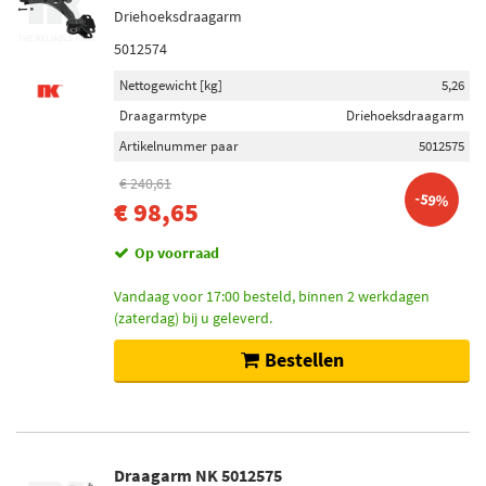
Driehoeksdraagarm
5012574
Nettogewicht [kg]
5,26
Draagarmtype
Driehoeksdraagarm
Artikelnummer paar
5012575
€ 240,61
-59%
€ 98,65
Op voorraad
Vandaag voor 17:00 besteld, binnen 2 werkdagen
(zaterdag) bij u geleverd.
Bestellen
Draagarm NK 5012575