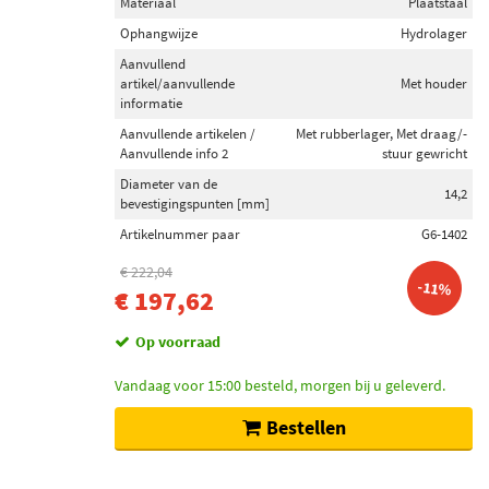
Materiaal
Plaatstaal
Ophangwijze
Hydrolager
Aanvullend
artikel/aanvullende
Met houder
informatie
Aanvullende artikelen /
Met rubberlager, Met draag/-
Aanvullende info 2
stuur gewricht
Diameter van de
14,2
bevestigingspunten [mm]
Artikelnummer paar
G6-1402
€ 222,04
-11%
€ 197,62
Op voorraad
Vandaag voor 15:00 besteld, morgen bij u geleverd.
Bestellen