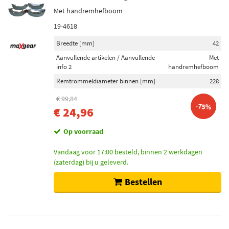
Met handremhefboom
19-4618
Breedte [mm]
42
Aanvullende artikelen / Aanvullende
Met
info 2
handremhefboom
Remtrommeldiameter binnen [mm]
228
€ 99,84
-75%
€ 24,96
Op voorraad
Vandaag voor 17:00 besteld, binnen 2 werkdagen
(zaterdag) bij u geleverd.
Bestellen