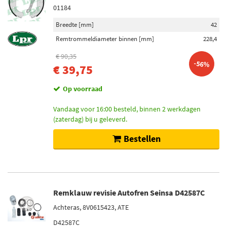
01184
Breedte [mm]
42
Remtrommeldiameter binnen [mm]
228,4
€ 90,35
-56%
€ 39,75
Op voorraad
Vandaag voor 16:00 besteld, binnen 2 werkdagen
(zaterdag) bij u geleverd.
Bestellen
Remklauw revisie Autofren Seinsa D42587C
Achteras, 8V0615423, ATE
D42587C