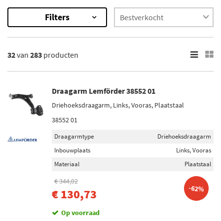
Filters
283
Resultaten
32
van
283
producten
×
Categorieën
Draagarm (85)
Draagarm Lemförder 38552 01
Draagarm-/ reactiearm lager (54)
Driehoeksdraagarm, Links, Vooras, Plaatstaal
Remzadel/remklauw (30)
38552 01
Fuseekogel (29)
Remblokset (20)
Draagarmtype
Driehoeksdraagarm
Inbouwplaats
Links, Vooras
Toon meer
Materiaal
Plaatstaal
Onderdeelmerk
€ 344,02
-62%
€ 130,73
Brembo (4)
Febi Bilstein (20)
Op voorraad