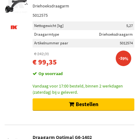
Driehoeksdraagarm
5012575
Nettogewicht [kg]
5,27
Draagarmtype
Driehoeksdraagarm
Artikelnummer paar
5012574
€ 242,31
-59%
€ 99,35
Op voorraad
Vandaag voor 17:00 besteld, binnen 2 werkdagen
(zaterdag) bij u geleverd.
Bestellen
Draagarm Optimal G6-1402