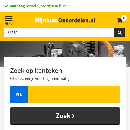
vandaag besteld,
morgen in huis *
0
Zoek op kenteken
Of selecteer je voertuig handmatig
NL
Zoek