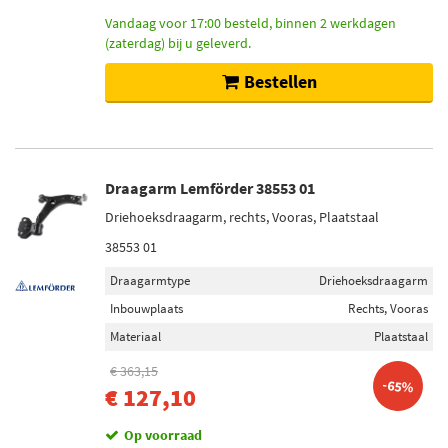
Bosch (1)
Vandaag voor 17:00 besteld, binnen 2 werkdagen
(zaterdag) bij u geleverd.
Maxgear (7)
Bestellen
ABS (8)
Toon meer
Inbouwplaats
Draagarm Lemförder 38553 01
Vooras links (58)
Driehoeksdraagarm, rechts, Vooras, Plaatstaal
Vooras rechts (53)
38553 01
Onder (49)
Draagarmtype
Driehoeksdraagarm
Vooras (19)
Inbouwplaats
Rechts, Vooras
Achter (17)
Materiaal
Plaatstaal
Toon meer
€ 363,15
-65%
€ 127,10
Draagarmtype
Driehoeksdraagarm (75)
Op voorraad