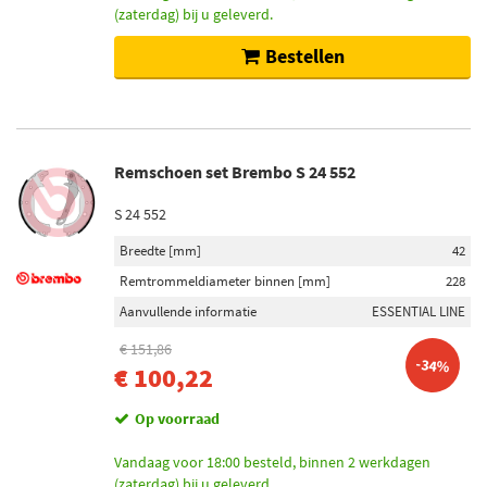
(zaterdag) bij u geleverd.
Bestellen
Remschoen set Brembo S 24 552
S 24 552
Breedte [mm]
42
Remtrommeldiameter binnen [mm]
228
Aanvullende informatie
ESSENTIAL LINE
€ 151,86
-34%
€ 100,22
Op voorraad
Vandaag voor 18:00 besteld, binnen 2 werkdagen
(zaterdag) bij u geleverd.