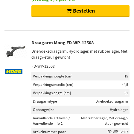
Bestellen
Draagarm Moog FD-WP-12508
Driehoeksdraagarm, Hydrolager, met rubberlager, Met
draag/-stuur gewricht
FD-WP-12508
Verpakkingshoogte [cm]
15
Verpakkingsbreedte [cm]
44,5
Verpakkingslengte [cm]
51
Draagarmtype
Driehoeksdraagarm
Ophangwijze
Hydrolager
Aanvullende artikelen /
Met rubberlager, Met draag/-
Aanvullende info 2
stuur gewricht
Artikelnummer paar
FD-WP-12507