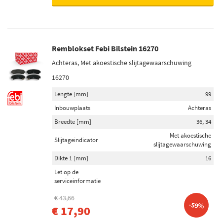
Remblokset Febi Bilstein 16270
Achteras, Met akoestische slijtagewaarschuwing
16270
Lengte [mm]
99
Inbouwplaats
Achteras
Breedte [mm]
36, 34
Met akoestische
Slijtageindicator
slijtagewaarschuwing
Dikte 1 [mm]
16
Let op de
serviceinformatie
€ 43,66
-59%
€ 17,90