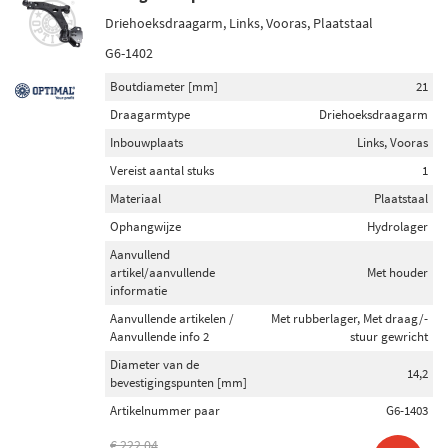
Driehoeksdraagarm, Links, Vooras, Plaatstaal
G6-1402
Boutdiameter [mm]
21
Draagarmtype
Driehoeksdraagarm
Inbouwplaats
Links, Vooras
Vereist aantal stuks
1
Materiaal
Plaatstaal
Ophangwijze
Hydrolager
Aanvullend
artikel/aanvullende
Met houder
informatie
Aanvullende artikelen /
Met rubberlager, Met draag/-
Aanvullende info 2
stuur gewricht
Diameter van de
14,2
bevestigingspunten [mm]
Artikelnummer paar
G6-1403
€ 222,04